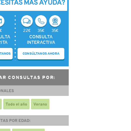
CESITAS MÁS AYUDA?
€
22€
35€
35€
ULTA
CONSULTA
ITA
INTERACTIVA
TANOS
CONSÚLTANOS AHORA
AR CONSULTAS POR:
ONALES
Todo el año
Verano
TAS POR EDAD: