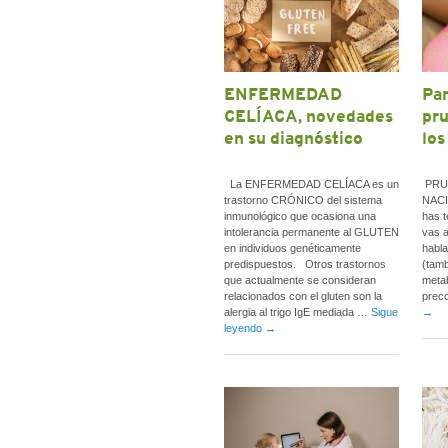
ENFERMEDAD
Par
CELÍACA, novedades
pru
en su diagnóstico
los
La ENFERMEDAD CELÍACA es un
PRUE
trastorno CRÓNICO del sistema
NACI
inmunológico que ocasiona una
has t
intolerancia permanente al GLUTEN
vas a
en individuos genéticamente
habla
predispuestos. Otros trastornos
(tamb
que actualmente se consideran
metab
relacionados con el gluten son la
prec
alergia al trigo IgE mediada …
Sigue
→
leyendo
→