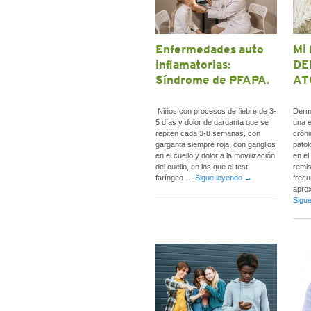
Enfermedades auto
Mi 
inflamatorias:
DE
Síndrome de PFAPA.
AT
Niños con procesos de fiebre de 3-
Derma
5 días y dolor de garganta que se
una e
repiten cada 3-8 semanas, con
cróni
garganta siempre roja, con ganglios
patol
en el cuello y dolor a la movilización
en el
del cuello, en los que el test
remi
faríngeo …
Sigue leyendo
→
frecu
aprox
Sigu