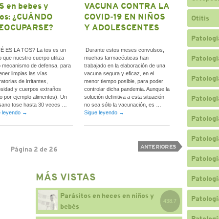
S en bebes y
VACUNA CONTRA LA
ños: ¿CUÁNDO
COVID-19 EN NIÑOS
Otitis
EOCUPARSE?
Y ADOLESCENTES
Patologí
 ES LA TOS? La tos es un
Durante estos meses convulsos,
Patologí
jo que nuestro cuerpo utiliza
muchas farmacéuticas han
 mecanismo de defensa, para
trabajado en la elaboración de una
ner limpias las vías
vacuna segura y eficaz, en el
Patologí
ratorias de irritantes,
menor tiempo posible, para poder
sidad y cuerpos extraños
controlar dicha pandemia. Aunque la
 por ejemplo alimentos). Un
solución definitiva a esta situación
Patologí
sano tose hasta 30 veces …
no sea sólo la vacunación, es …
e leyendo
→
Sigue leyendo
→
Patologí
Patologí
ANTERIORES
Página 2 de 26
Patologí
MÁS VISTAS
Patologí
Parásitos en heces en niños y
Patologí
438.7
bebés
Patologí