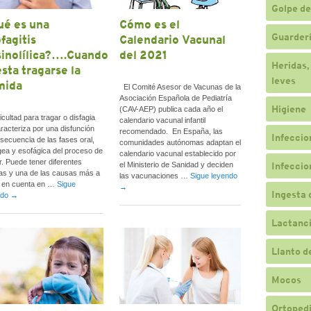
Golpe de
é es una
Cómo es el
Guarderí
fagitis
Calendario Vacunal
inolílica?….Cuando
del 2021
Heridas,
sta tragarse la
leves
mida
El Comité Asesor de Vacunas de la
Asociación Española de Pediatría
Higiene
(CAV-AEP) publica cada año el
ficultad para tragar o disfagia
calendario vacunal infantil
racteriza por una disfunción
recomendado. En España, las
Infeccio
 secuencia de las fases oral,
comunidades autónomas adaptan el
gea y esofágica del proceso de
calendario vacunal establecido por
r. Puede tener diferentes
Infeccio
el Ministerio de Sanidad y deciden
as y una de las causas más a
las vacunaciones …
Sigue leyendo
r en cuenta en …
Sigue
→
Ingesta 
ndo
→
Lactanc
Llanto d
Mocos
Ortopedi