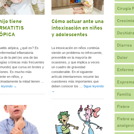
Cirugía 
hijo tiene
Cómo actuar ante una
Crecimi
RMATITIS
intoxicación en niños
Deshidr
ÓPICA
y adolescentes
Diarrea
titis atópica, ¿qué es? Es
La intoxicación en niños continúa
nfermedad inflamatoria
siendo un problema no infrecuente,
Dolor
ca de la piel (es una de las
prevenible en la mayoría de
ogías crónicas más frecuentes
ocasiones, y que implica a veces
 mundo) que cursa en brotes y
un cuadro de gravedad
Enferme
siones. Es mucho más
considerable. En el siguiente
ente en niños, y
artículo intentaremos resumir las
Exprema
imadamente la mitad tienen …
cuestiones más importantes que
e leyendo
→
deben conocer los …
Sigue leyendo
→
Familia
Fiebre
Fiebre a
analgesi