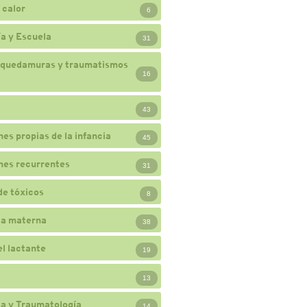
 calor
6
a y Escuela
31
 quedamuras y traumatismos
16
43
nes propias de la infancia
45
nes recurrentes
31
de tóxicos
8
ia materna
38
el lactante
19
13
a y Traumatología
14