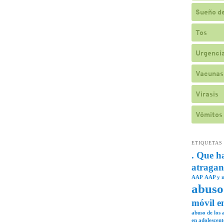
Sueño de
Tos
Urgencia
Vacunas
Virasis
Vómitos
ETIQUETAS
. Que h
atragan
AAP
AAP y n
abuso
móvil e
abuso de los a
en adolescent