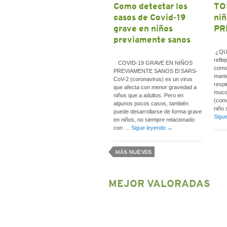
Como detectar los
TO
casos de Covid-19
ni
grave en niños
PR
previamente sanos
¿QUÉ
refle
COVID-19 GRAVE EN NIÑOS
como
PREVIAMENTE SANOS El SARS-
mante
CoV-2 (coronavirus) es un virus
respi
que afecta con menor gravedad a
muco
niños que a adultos. Pero en
(como
algunos pocos casos, también
niño 
puede desarrollarse de forma grave
Sigu
en niños, no siempre relacionado
con …
Sigue leyendo
→
MÁS NUEVOS
MEJOR VALORADAS