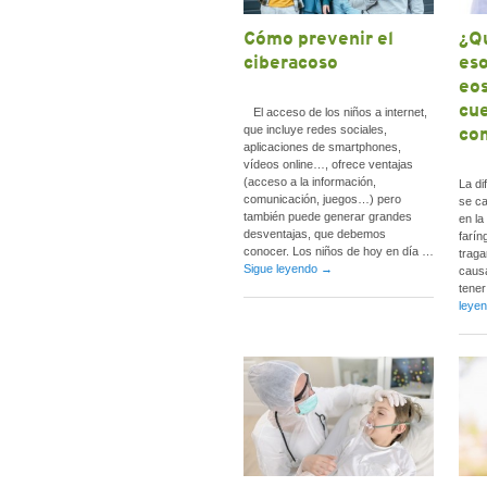
Cómo prevenir el
¿Qu
ciberacoso
eso
eos
cue
El acceso de los niños a internet,
co
que incluye redes sociales,
aplicaciones de smartphones,
vídeos online…, ofrece ventajas
(acceso a la información,
La di
comunicación, juegos…) pero
se ca
también puede generar grandes
en la
desventajas, que debemos
farín
conocer. Los niños de hoy en día …
traga
Sigue leyendo
→
caus
tene
leye