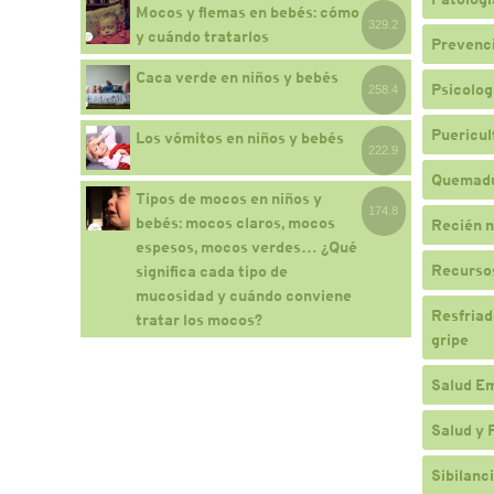
Mocos y flemas en bebés: cómo
329.2
y cuándo tratarlos
Prevenc
Caca verde en niños y bebés
Psicologí
258.4
Puericul
Los vómitos en niños y bebés
222.9
Quemad
Tipos de mocos en niños y
174.8
bebés: mocos claros, mocos
Recién n
espesos, mocos verdes… ¿Qué
Recursos
significa cada tipo de
mucosidad y cuándo conviene
Resfriado
tratar los mocos?
gripe
Salud E
Salud y 
Sibilanc