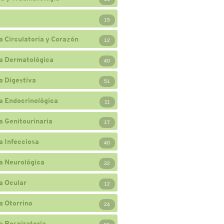
15
a Circulatoria y Corazón
12
a Dermatológica
40
a Digestiva
51
a Endocrinológica
11
a Genitourinaria
17
a Infecciosa
40
a Neurológica
32
a Ocular
12
a Otorrino
24
a Respiratoria