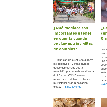
¿Qué medidas son
¿Có
importantes a tener
car
en cuenta cuando
0 a
enviamos a los niños
de colonias?
La ca
la en
frecu
En un estudio efectuado durante
una 
las colonias del verano pasado,
depen
quedo demostrado que la
bucod
trasmisión por parte de los niños la
enfer
de infección COVID a otros
asoc
menores y a adultos resulto ser
azúc
muy inferior al de la población
leye
global. …
Sigue leyendo
→