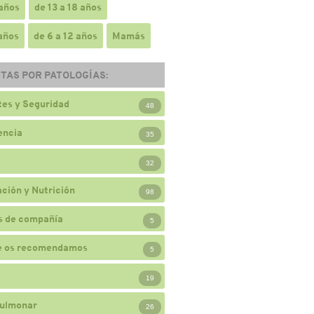
 años
de 13 a 18 años
 años
de 6 a 12 años
Mamás
TAS POR PATOLOGÍAS:
es y Seguridad
48
encia
35
32
ción y Nutrición
98
s de compañía
5
e os recomendamos
5
19
ulmonar
26