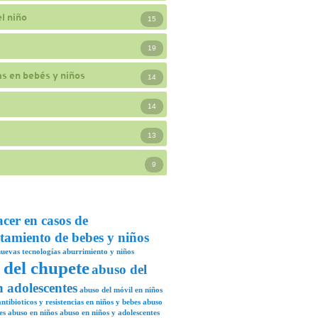
l niño
15
19
s en bebés y niños
14
14
13
9
acer en casos de
tamiento de bebes y niños
uevas tecnologías
aburrimiento y niños
 del chupete
abuso del
n adolescentes
abuso del móvil en niños
ntibioticos y resistencias en niños y bebes
abuso
es
abuso en niños
abuso en niños y adolescentes