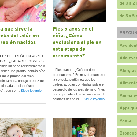
de 0 a 2
de 3 a 5
a que sirve la
Pies planos en el
PREGUN
eba del talón en
niño, ¿Cómo
 recién nacidos
evoluciona el pie en
Accident
esta etapa de
crecimiento?
BA DEL TALÓN EN RECIÉN
Adolesc
DOS, ¿PARA QUÉ SIRVE? Si
enido un bebé recientemente o
Alergias
Pies planos, ¿Cuándo debo
 tener uno pronto, habrás oído
preocuparme? Es muy frecuente en
r de la prueba del talón
la consulta pediátrica que los
ién llamada cribaje precoz de
Alimenta
padres acudan con dudas sobre el
olopatías o diagnóstico
desarrollo de los pies del niño. Y es
oz), que se …
Sigue leyendo
que el pie infantil, sufre una serie de
Animale
cambios desde el …
Sigue leyendo
→
Apps qu
Asma
Broncop