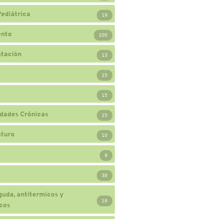
Pediátrica
19
ento
100
atación
13
15
15
dades Crónicas
15
turo
10
9
38
guda, antitermicos y
18
cos