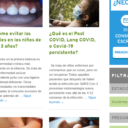
¿NE
35
mo evitar las
¿Qué es el Post
CONS
ies en los niños de
COVID, Long COVID,
ESCR
 3 años?
o Covid-19
persistente?
PREGÚN
ries en la primera infancia es
fermedad crónica más
Se trata de niños enfermos por
ente en la infancia. Se trata de
coronavirus que se curan, pero no
enfermedad azúcar
FILTR
se recuperan Todos aquellos
diente junto con una higiene
pacientes que después de haber
ental deficiente. Otras
tenido la infección por SARS-Cov-2
medades no transmisibles
ESTACI
presentan sintomatología nueva
iadas al consumo excesivo de
persistente mas allá de las 4-12
ar además de …
Sigue
semanas de la infección. …
Sigue
ndo
→
Invierno
leyendo
→
PREGUN