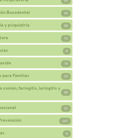
55
ión Bucodental
16
a y psiquiatría
58
tura
72
uras
9
acido
79
 para Familias
23
 común, faringitis, laringitis y
30
mocional
21
Prevención
147
ias
9