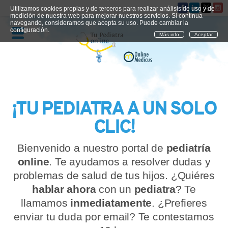
Utilizamos cookies propias y de terceros para realizar análisis de uso y de
medición de nuestra web para mejorar nuestros servicios. Si continua
navegando, consideramos que acepta su uso. Puede cambiar la
configuración.
Más info
Aceptar
¡TU PEDIATRA A UN SOLO
QUIÉNES SOMOS
CLIC!
CÓMO FUNCIONA
Bienvenido a nuestro portal de
pediatría
CUADRO MÉDICO
online
. Te ayudamos a resolver dudas y
problemas de salud de tus hijos. ¿Quiéres
CONSULTAS FRECUENTES
hablar ahora
con un
pediatra
? Te
llamamos
inmediatamente
. ¿Prefieres
CONTACTO
enviar tu duda por email? Te contestamos