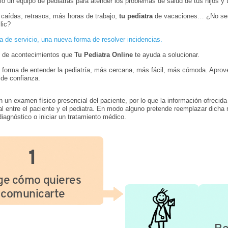
io un equipo de pediatras para atender los problemas de salud de tus hijos y 
 caídas, retrasos, más horas de trabajo,
tu pediatra
de vacaciones… ¿No serí
lic?
 de servicio, una nueva forma de resolver incidencias.
n de acontecimientos que
Tu Pediatra Online
te ayuda a solucionar.
 forma de entender la pediatría, más cercana, más fácil, más cómoda. Aprov
 de confianza.
n un examen físico presencial del paciente, por lo que la información ofreci
 entre el paciente y el pediatra. En modo alguno pretende reemplazar dicha r
agnóstico o iniciar un tratamiento médico.
1
ige cómo quieres
comunicarte