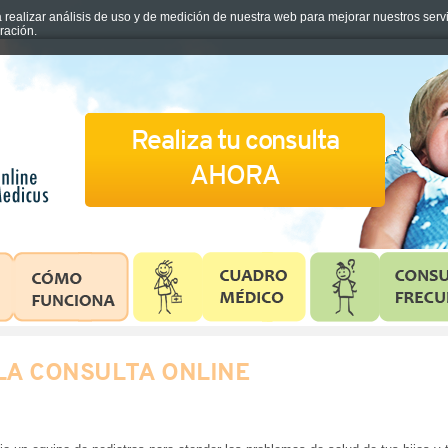
a realizar análisis de uso y de medición de nuestra web para mejorar nuestros ser
ración.
Realiza tu consulta
AHORA
LA CONSULTA ONLINE