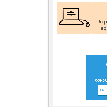
Un p
eq
CONSU
PRE