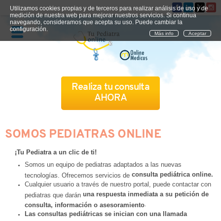
Utilizamos cookies propias y de terceros para realizar análisis de uso y de
medición de nuestra web para mejorar nuestros servicios. Si continua
navegando, consideramos que acepta su uso. Puede cambiar la
configuración.
Más info
Aceptar
Realiza tu consulta
AHORA
QUIÉNES SOMOS
SOMOS PEDIATRAS ONLINE
CÓMO FUNCIONA
¡Tu Pediatra a un clic de ti!
Somos un equipo de pediatras adaptados a las nuevas
CUADRO MÉDICO
consulta pediátrica online.
tecnologías. Ofrecemos servicios de
Cualquier usuario a través de nuestro portal, puede contactar con
una respuesta inmediata a su petición de
pediatras que darán
CONSULTAS FRECUENTES
.
consulta, información o asesoramiento
Las consultas pediátricas se inician con una llamada