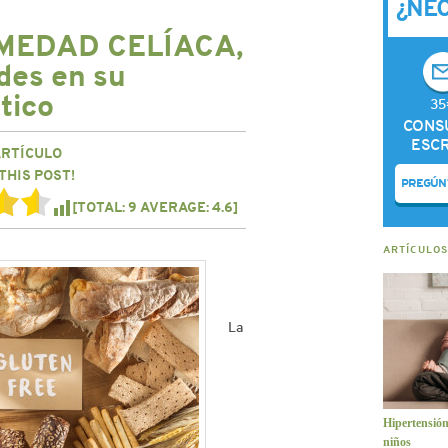
¿NE
MEDAD CELÍACA,
des en su
tico
35
CONS
ESCR
ARTÍCULO
THIS POST!
PREGÚN
[TOTAL:
9
AVERAGE:
4.6
]
ARTÍCULOS
La
Hipertensión
niños