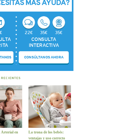
CESITAS MÁS AYUDA?
€
22€
35€
35€
ULTA
CONSULTA
ITA
INTERACTIVA
TANOS
CONSÚLTANOS AHORA
 RECIENTES
 Arterial en
La trona de los bebés:
ventajas y uso correcto