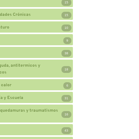
15
dades Crónicas
15
turo
10
9
38
guda, antitermicos y
18
cos
 calor
6
a y Escuela
31
 quedamuras y traumatismos
16
43