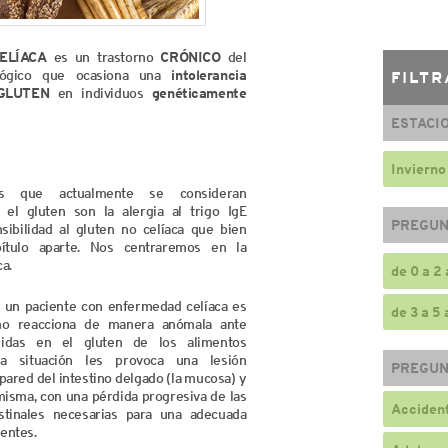
ELÍACA
es un trastorno
CRÓNICO
del
lógico que ocasiona una
intolerancia
FILTR
 GLUTEN
en individuos
genéticamente
ESTACI
Invierno
os que actualmente se consideran
 el gluten son la alergia al trigo IgE
PREGUN
sibilidad al gluten no celíaca que bien
ítulo aparte. Nos centraremos en la
a.
de 0 a 2
 un paciente con enfermedad celíaca es
de 3 a 5
mo reacciona de manera anómala ante
nidas en el gluten de los alimentos
ta situación les provoca una lesión
PREGUN
 pared del intestino delgado (la mucosa) y
 misma, con una pérdida progresiva de las
Accident
estinales necesarias para una adecuada
ientes.