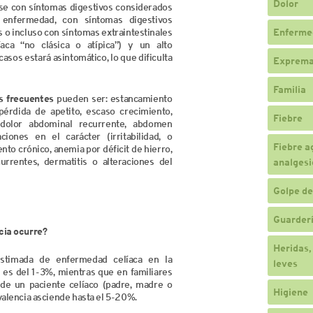
Dolor
e con síntomas digestivos considerados
a enfermedad, con síntomas digestivos
 o incluso con síntomas extraintestinales
Enferme
aca “no clásica o atípica”) y un alto
casos estará asintomático, lo que dificulta
Exprema
Familia
s frecuentes
pueden ser: estancamiento
pérdida de apetito, escaso crecimiento,
Fiebre
, dolor abdominal recurrente, abdomen
aciones en el carácter (irritabilidad, o
Fiebre a
ento crónico, anemia por déficit de hierro,
urrentes, dermatitis o alteraciones del
analgesi
Golpe de
Guarderí
cia ocurre?
Heridas,
estimada de enfermedad celíaca en la
leves
 es del 1-3%, mientras que en familiares
de un paciente celíaco (padre, madre o
Higiene
valencia asciende hasta el 5-20%.