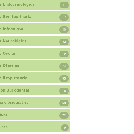
a Endocrinológica
11
a Genitourinaria
17
a Infecciosa
40
a Neurológica
32
a Ocular
12
a Otorrino
24
a Respiratoria
55
ión Bucodental
16
a y psiquiatría
58
tura
72
uras
9