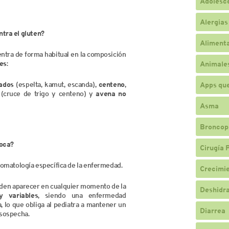
Adolesc
Alergias
tra el gluten?
Alimenta
entra de forma habitual en la composición
es
:
Animale
vados
(espelta, kamut, escanda),
centeno
,
Apps qu
e
(cruce de trigo y centeno) y
avena no
Asma
Broncop
voca?
Cirugía 
tomatología específica de la enfermedad.
Crecimi
den aparecer en cualquier momento de la
Deshidr
y variables
, siendo una enfermedad
, lo que obliga al pediatra a mantener un
Diarrea
 sospecha.