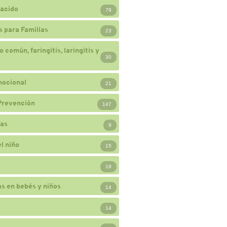
acido
79
 para Familias
23
 común, faringitis, laringitis y
30
mocional
21
Prevención
147
ias
9
l niño
15
19
s en bebés y niños
14
14