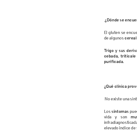
¿Dónde se encuen
El gluten se encu
de algunos
cereal
Trigo y sus deri
cebada
,
tritical
purificada
.
¿Qué clínica pro
No existe una sin
Los
síntomas
pue
vida y son
mu
infradiagnosticada
elevado índice de