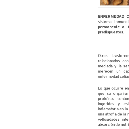
ENFERMEDAD C
sistema inmuno
permanente al
predispuestos
.
Otros trastorn
relacionados con
mediada y la sen
merecen un cap
enfermedad celíac
Lo que ocurre en
que su organis
proteínas conte
ingeridos y es
inflamatoria en la
una atrofia de la
vellosidades int
absorción de nutr