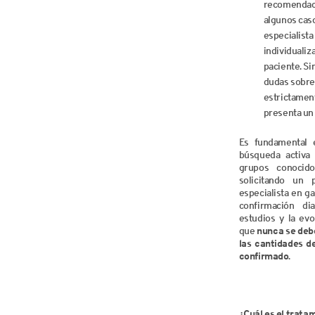
recomendaci
algunos caso
especialista
individualiz
paciente. Si
dudas sobre 
estrictament
presenta un 
Es fundamental e
búsqueda activa
grupos conocid
solicitando un 
especialista en ga
confirmación di
estudios y la evo
que
nunca se debe 
las cantidades d
confirmado
.
¿Cuál es el trata