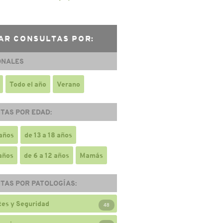
AR CONSULTAS POR:
ONALES
Todo el año
Verano
TAS POR EDAD:
 años
de 13 a 18 años
 años
de 6 a 12 años
Mamás
TAS POR PATOLOGÍAS:
es y Seguridad
48