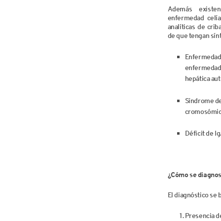
Además existe
enfermedad celía
analíticas de cri
de que tengan sín
Enfermedad
enfermedad 
hepática au
Síndrome d
cromosómic
Déficit de Ig
¿Cómo se diagnos
El diagnóstico se
Presencia d