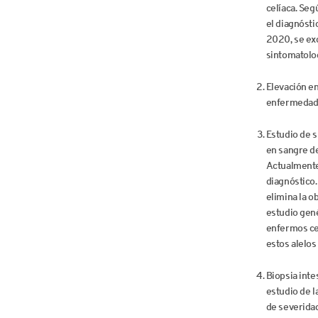
celíaca. Seg
el diagnóst
2020, se ex
sintomatolog
Elevación en
enfermedad 
Estudio de s
en sangre d
Actualmente
diagnóstico
elimina la o
estudio gené
enfermos cel
estos alelos
Biopsia inte
estudio de l
de severidad