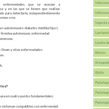
Infeccio
n enfermedades que se asocian a
ca y en las que se tienen que realizar
Infeccio
bado para detectarla, independientemente
tomas o no:
Ingesta 
es autoinmunes: diabetes
mellitus
tipo I,
Lactanc
tiroidea autoinmune, enfermedad
toinmune.
Llanto d
e Down y otras enfermedades
Mocos
as.
Ortopedi
A.
Otitis
Patologí
tica?
Patologí
 basa en cuatro puntos fundamentales:
Patologí
e síntomas compatibles con enfermedad