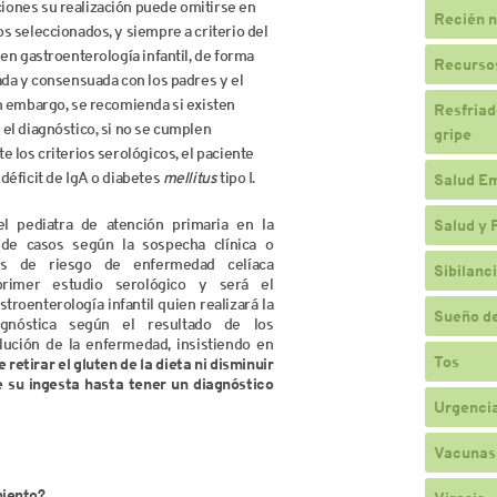
ones su realización puede omitirse en
Recién n
s seleccionados, y siempre a criterio del
 en gastroenterología infantil, de forma
Recursos
ada y consensuada con los padres y el
n embargo, se recomienda si existen
Resfriado
el diagnóstico, si no se cumplen
gripe
e los criterios serológicos, el paciente
déficit de IgA o diabetes
mellitus
tipo I.
Salud E
l pediatra de atención primaria en la
Salud y 
 de casos según la sospecha clínica o
os de riesgo de enfermedad celíaca
Sibilanc
primer estudio serológico y será el
stroenterología infantil quien realizará la
Sueño de
agnóstica según el resultado de los
lución de la enfermedad, insistiendo en
Tos
retirar el gluten de la dieta ni disminuir
e su ingesta hasta tener un diagnóstico
Urgencia
Vacunas
miento?