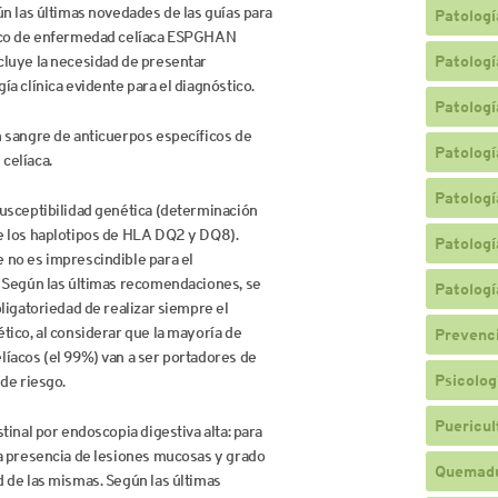
ún las últimas novedades de las guías para
Patologí
ico de enfermedad celíaca ESPGHAN
cluye la necesidad de presentar
Patologí
ía clínica evidente para el diagnóstico.
Patologí
 sangre de anticuerpos específicos de
Patologí
celíaca.
Patologí
usceptibilidad genética (determinación
e los haplotipos de HLA DQ2 y DQ8).
Patologí
 no es imprescindible para el
. Según las últimas recomendaciones, se
Patologí
bligatoriedad de realizar siempre el
tico, al considerar que la mayoría de
Prevenc
íacos (el 99%) van a ser portadores de
Psicologí
 de riesgo.
Puericul
stinal por endoscopia digestiva alta: para
a presencia de lesiones mucosas y grado
Quemad
 de las mismas. Según las últimas