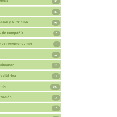
encia
35
32
ción y Nutrición
98
s de compañía
5
e os recomendamos
5
19
ulmonar
26
Pediátrica
19
ento
100
atación
13
15