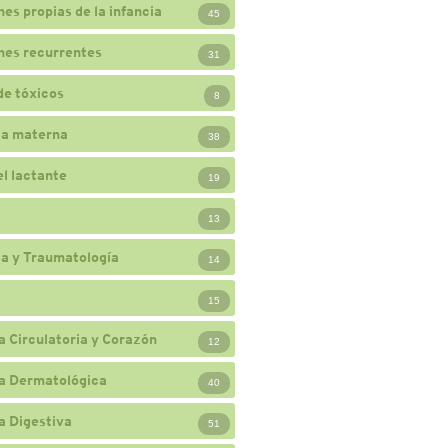
nes propias de la infancia
45
nes recurrentes
31
de tóxicos
8
ia materna
38
el lactante
19
13
a y Traumatología
14
15
a Circulatoria y Corazón
12
a Dermatológica
40
a Digestiva
51