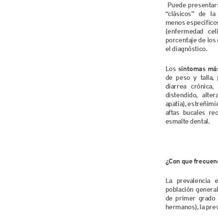
Puede presentars
“clásicos” de l
menos específicos
(enfermedad celí
porcentaje de los 
el diagnóstico.
Los
síntomas má
de peso y talla, 
diarrea crónica
distendido, alter
apatía), estreñimi
aftas bucales rec
esmalte dental.
¿Con que frecuen
La prevalencia 
población general
de primer grado 
hermanos), la pre