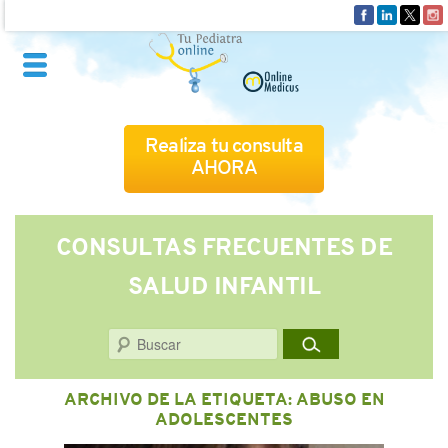
Realiza tu consulta
AHORA
QUIÉNES SOMOS
CONSULTAS FRECUENTES DE
SALUD INFANTIL
CÓMO FUNCIONA
Buscar
CUADRO MÉDICO
ARCHIVO DE LA ETIQUETA:
ABUSO EN
CONSULTAS FRECUENTES
ADOLESCENTES