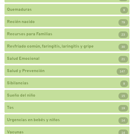
Quemaduras
9
Recién nacido
79
Recursos para Familias
23
Resfriado común, faringitis, laringitis y gripe
30
Salud Emocional
21
Salud y Prevención
147
Sibilancias
9
Sueño del niño
15
Tos
19
Urgencias en bebés y niños
14
Vacunas
14