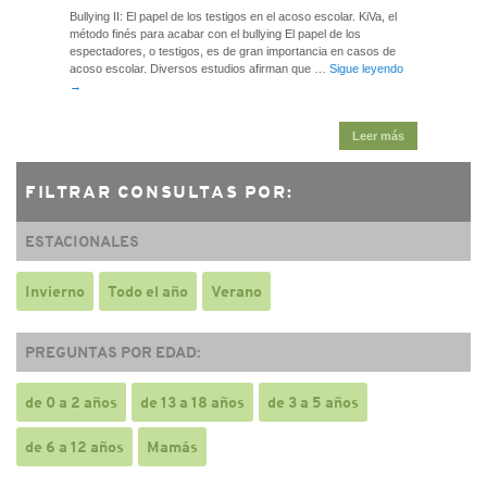
Bullying II: El papel de los testigos en el acoso escolar. KiVa, el
método finés para acabar con el bullying El papel de los
espectadores, o testigos, es de gran importancia en casos de
acoso escolar. Diversos estudios afirman que …
Sigue leyendo
→
Leer más
FILTRAR CONSULTAS POR:
ESTACIONALES
Invierno
Todo el año
Verano
PREGUNTAS POR EDAD:
de 0 a 2 años
de 13 a 18 años
de 3 a 5 años
de 6 a 12 años
Mamás