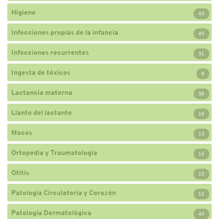
Higiene
43
Infecciones propias de la infancia
45
Infecciones recurrentes
31
Ingesta de tóxicos
8
Lactancia materna
38
Llanto del lactante
19
Mocos
13
Ortopedia y Traumatología
14
Otitis
15
Patología Circulatoria y Corazón
12
Patología Dermatológica
40