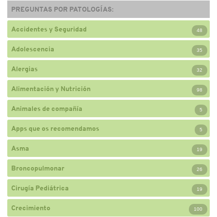
PREGUNTAS POR PATOLOGÍAS:
Accidentes y Seguridad
48
Adolescencia
35
Alergias
32
Alimentación y Nutrición
98
Animales de compañía
5
Apps que os recomendamos
5
Asma
19
Broncopulmonar
26
Cirugía Pediátrica
19
Crecimiento
100