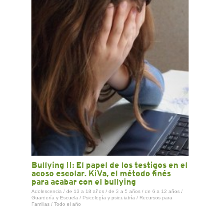
CONTACTO
Bullying II: El papel de los testigos en el
acoso escolar. KiVa, el método finés
para acabar con el bullying
Adolescencia
/
de 13 a 18 años
/
de 3 a 5 años
/
de 6 a 12 años
/
Guardería y Escuela
/
Psicología y psiquiatría
/
Recursos para
Familias
/
Todo el año