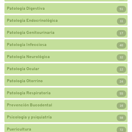
Patología Digestiva
51
Patología Endocrinológica
11
Patología Genitourinaria
17
Patología Infecciosa
40
Patología Neurológica
32
Patología Ocular
12
Patología Otorrino
24
Patología Respiratoria
55
Prevención Bucodental
16
Psicología y psiquiatría
58
Puericultura
72