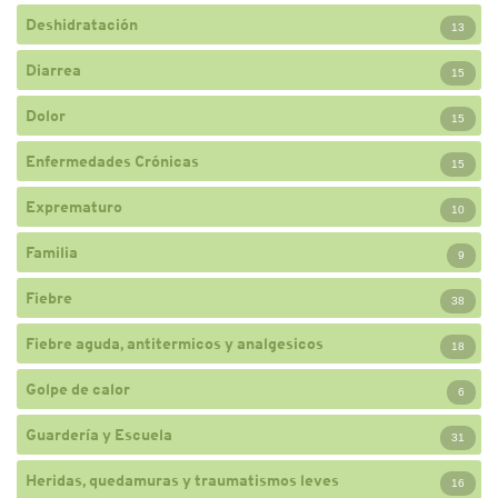
Deshidratación
13
Diarrea
15
Dolor
15
Enfermedades Crónicas
15
Exprematuro
10
Familia
9
Fiebre
38
Fiebre aguda, antitermicos y analgesicos
18
Golpe de calor
6
Guardería y Escuela
31
Heridas, quedamuras y traumatismos leves
16