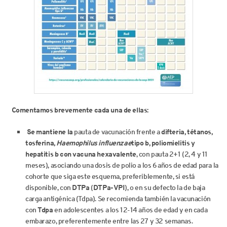
Comentamos brevemente cada una de ellas:
Se mantiene la
pauta de vacunación frente a
difteria, tétanos,
tosferina,
Haemophilus influenzae
tipo b, poliomielitis y
hepatitis b
con vacuna hexavalente
, con pauta 2+1 (2, 4 y 11
meses), asociando una dosis de polio a los 6 años de edad para la
cohorte que siga este esquema, preferiblemente, si está
disponible, con
DTPa
(
DTPa-VPI
), o en su defecto la de baja
carga antigénica (Tdpa). Se recomienda también la vacunación
con
Tdpa
en adolescentes a los 12-14 años de edad y en cada
embarazo, preferentemente entre las 27 y 32 semanas.