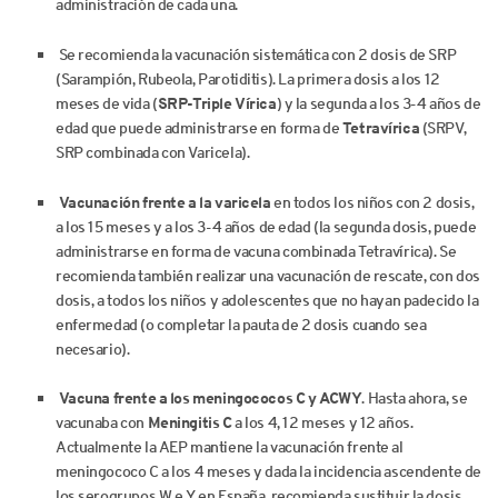
administración de cada una.
Se recomienda la vacunación sistemática con 2 dosis de SRP
(Sarampión, Rubeola, Parotiditis). La primera dosis a los 12
meses de vida (
SRP-Triple Vírica
) y la segunda a los 3-4 años de
edad que puede administrarse en forma de
Tetravírica
(SRPV,
SRP combinada con Varicela).
Vacunación frente a la varicela
en todos los niños con 2 dosis,
a los 15 meses y a los 3-4 años de edad (la segunda dosis, puede
administrarse en forma de vacuna combinada Tetravírica). Se
recomienda también realizar una vacunación de rescate, con dos
dosis, a todos los niños y adolescentes que no hayan padecido la
enfermedad (o completar la pauta de 2 dosis cuando sea
necesario).
Vacuna frente a los meningococos C y ACWY
. Hasta ahora, se
vacunaba con
Meningitis C
a los 4, 12 meses y 12 años.
Actualmente la AEP mantiene la vacunación frente al
meningococo C a los 4 meses y dada la incidencia ascendente de
los serogrupos W e Y en España, recomienda sustituir la dosis