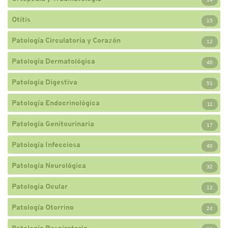
Otitis
15
Patología Circulatoria y Corazón
12
Patología Dermatológica
40
Patología Digestiva
51
Patología Endocrinológica
11
Patología Genitourinaria
17
Patología Infecciosa
40
Patología Neurológica
32
Patología Ocular
12
Patología Otorrino
24