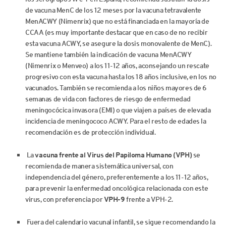
de vacuna MenC de los 12 meses por la vacuna tetravalente
MenACWY (Nimenrix) que no está financiada en la mayoría de
CCAA (es muy importante destacar que en caso de no recibir
esta vacuna ACWY, se asegure la dosis monovalente de MenC).
Se mantiene también la indicación de vacuna MenACWY
(Nimenrix o Menveo) a los 11-12 años, aconsejando un rescate
progresivo con esta vacuna hasta los 18 años inclusive, en los no
vacunados. También se recomienda a los niños mayores de 6
semanas de vida con factores de riesgo de enfermedad
meningocócica invasora (EMI) o que viajen a países de elevada
incidencia de meningococo ACWY. Para el resto de edades la
recomendación es de protección individual.
La
vacuna frente al Virus del Papiloma Humano (VPH)
se
recomienda de manera sistemática universal, con
independencia del género, preferentemente a los 11-12 años,
para prevenir la enfermedad oncológica relacionada con este
virus, con preferencia por
VPH-9
frente a VPH-2.
Fuera del calendario vacunal infantil, se sigue recomendando la