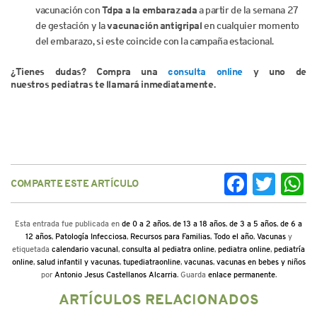
vacunación con
Tdpa a la embarazada
a partir de la semana 27
de gestación y la
vacunación antigripal
en cualquier momento
del embarazo, si este coincide con la campaña estacional.
¿Tienes dudas? Compra una
consulta online
y uno de
nuestros pediatras te llamará inmediatamente.
COMPARTE ESTE ARTÍCULO
Facebook
Twitter
Wh
Esta entrada fue publicada en
de 0 a 2 años
,
de 13 a 18 años
,
de 3 a 5 años
,
de 6 a
12 años
,
Patología Infecciosa
,
Recursos para Familias
,
Todo el año
,
Vacunas
y
etiquetada
calendario vacunal
,
consulta al pediatra online
,
pediatra online
,
pediatría
online
,
salud infantil y vacunas
,
tupediatraonline
,
vacunas
,
vacunas en bebes y niños
por
Antonio Jesus Castellanos Alcarria
. Guarda
enlace permanente
.
ARTÍCULOS RELACIONADOS