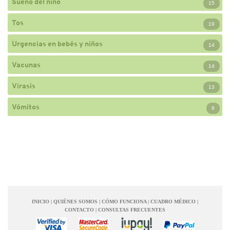
Sueño del niño
15
Tos
19
Urgencias en bebés y niños
14
Vacunas
14
Virasis
13
Vómitos
9
INICIO
|
QUIÉNES SOMOS
|
CÓMO FUNCIONA
|
CUADRO MÉDICO
|
CONTACTO
|
CONSULTAS FRECUENTES