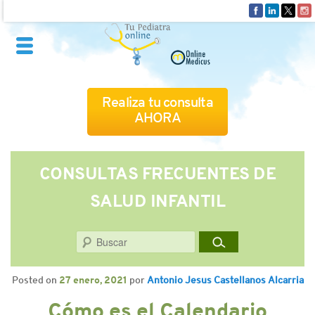
Realiza tu consulta
AHORA
QUIÉNES SOMOS
CONSULTAS FRECUENTES DE
SALUD INFANTIL
CÓMO FUNCIONA
Buscar
CUADRO MÉDICO
Posted on
27 enero, 2021
por
Antonio Jesus Castellanos Alcarria
CONSULTAS FRECUENTES
Cómo es el Calendario