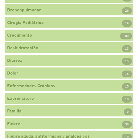
Broncopulmonar
26
Cirugía Pediátrica
19
Crecimiento
100
Deshidratación
13
Diarrea
15
Dolor
15
Enfermedades Crónicas
15
Exprematuro
10
Familia
9
Fiebre
38
Fiebre aguda, antitermicos y analgesicos
18