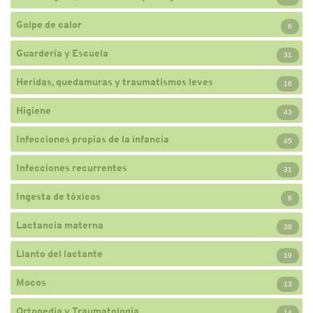
Golpe de calor
6
Guardería y Escuela
31
Heridas, quedamuras y traumatismos leves
16
Higiene
43
Infecciones propias de la infancia
45
Infecciones recurrentes
31
Ingesta de tóxicos
8
Lactancia materna
38
Llanto del lactante
19
Mocos
13
Ortopedia y Traumatología
14