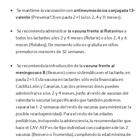
Se mantiene la vacunación con
antineumocócica
conjugada 13-
valente
(Prevenar13) en pauta 2+1 (a los 2, 4 y 11 meses).
Se recomienda administrar
la vacuna frente al Rotavirus
a
todos los lactantes a los 2 y 4 meses (Rotarix) o a los 2, 4 y 6
meses (Rotateq). De momento sólo es gratuita en niños
prematuros menores de 32 semanas.
Se recomienda la introducción de la
vacuna frente al
meningococo B
(Bexsero) como sistemática en el lactante, en
pauta 2+1. Esta vacuna en lactantes sólo está financiada en
Castilla León y Canarias. Las dos primeras dosis pueden
administrarse a los 2 y 4 meses, junto al resto de vacunas del
calendario vacunal (especificando que también podemos
separarlas 1-2 semanas del resto de vacunas para minimizar la
posible reactogenicidad). Para el resto de las edades
pediátricas, incluyendo la adolescencia, la recomendación que
hace el CAV-AEP es de tipo individual con cualquiera de las 2
vacunas (Bexsero o Trumenba), cumpliendo la edad mínima de