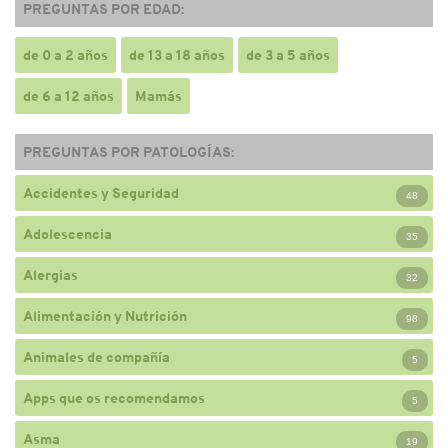
PREGUNTAS POR EDAD:
de 0 a 2 años
de 13 a 18 años
de 3 a 5 años
de 6 a 12 años
Mamás
PREGUNTAS POR PATOLOGÍAS:
Accidentes y Seguridad
48
Adolescencia
35
Alergias
32
Alimentación y Nutrición
98
Animales de compañía
5
Apps que os recomendamos
5
Asma
19