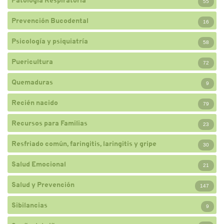
Patología Respiratoria
55
Prevención Bucodental
16
Psicología y psiquiatría
58
Puericultura
72
Quemaduras
9
Recién nacido
79
Recursos para Familias
23
Resfriado común, faringitis, laringitis y gripe
30
Salud Emocional
21
Salud y Prevención
147
Sibilancias
9