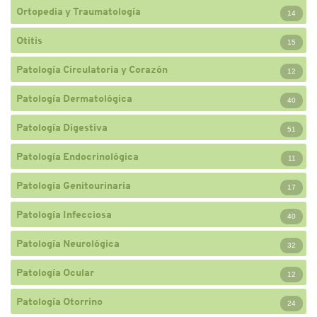
Ortopedia y Traumatología
14
Otitis
15
Patología Circulatoria y Corazón
12
Patología Dermatológica
40
Patología Digestiva
51
Patología Endocrinológica
11
Patología Genitourinaria
17
Patología Infecciosa
40
Patología Neurológica
32
Patología Ocular
12
Patología Otorrino
24