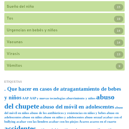
Sueño del niño
15
Tos
19
Urgencias en bebés y niños
14
Vacunas
14
Virasis
13
Vómitos
9
ETIQUETAS
. Que hacer en casos de atragantamiento de bebes
abuso
y niños
AAP
AAP y nuevas tecnologías
aburrimiento y niños
del chupete
abuso del móvil en adolescentes
abuso
del móvil en niños
abuso de los antibioticos y resistencias en niños y bebes
abuso en
adolescentes
abuso en niños
abuso en niños y adolescentes
abuso sexual
acabar con el
bullying
acabar con las liendres
acabar con los piojos
Acaros
acaros en el cuarto
accidentes