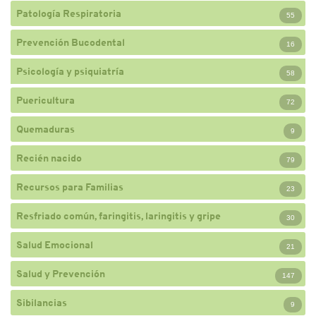
Patología Respiratoria
55
Prevención Bucodental
16
Psicología y psiquiatría
58
Puericultura
72
Quemaduras
9
Recién nacido
79
Recursos para Familias
23
Resfriado común, faringitis, laringitis y gripe
30
Salud Emocional
21
Salud y Prevención
147
Sibilancias
9