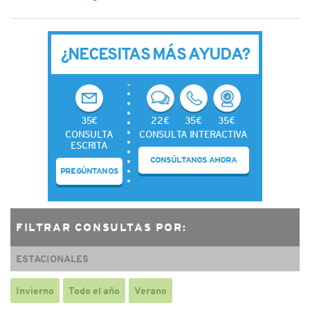
de
entradas
¿NECESITAS MÁS AYUDA?
35€
22€
35€
35€
CONSULTA
CONSULTA INTERACTIVA
ESCRITA
CONSÚLTANOS AHORA
PREGÚNTANOS
FILTRAR CONSULTAS POR:
ESTACIONALES
Invierno
Todo el año
Verano