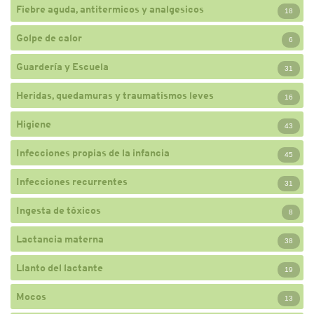
Fiebre aguda, antitermicos y analgesicos
18
Golpe de calor
6
Guardería y Escuela
31
Heridas, quedamuras y traumatismos leves
16
Higiene
43
Infecciones propias de la infancia
45
Infecciones recurrentes
31
Ingesta de tóxicos
8
Lactancia materna
38
Llanto del lactante
19
Mocos
13