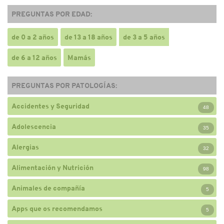
PREGUNTAS POR EDAD:
de 0 a 2 años
de 13 a 18 años
de 3 a 5 años
de 6 a 12 años
Mamás
PREGUNTAS POR PATOLOGÍAS:
Accidentes y Seguridad
48
Adolescencia
35
Alergias
32
Alimentación y Nutrición
98
Animales de compañía
5
Apps que os recomendamos
5