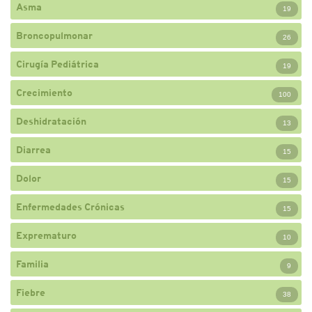
Asma
19
Broncopulmonar
26
Cirugía Pediátrica
19
Crecimiento
100
Deshidratación
13
Diarrea
15
Dolor
15
Enfermedades Crónicas
15
Exprematuro
10
Familia
9
Fiebre
38