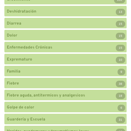
Deshidratación
13
Diarrea
15
Dolor
15
Enfermedades Crónicas
15
Exprematuro
10
Familia
9
Fiebre
38
Fiebre aguda, antitermicos y analgesicos
18
Golpe de calor
6
Guardería y Escuela
31