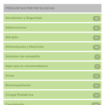
PREGUNTAS POR PATOLOGÍAS:
Accidentes y Seguridad
48
Adolescencia
35
Alergias
32
Alimentación y Nutrición
98
Animales de compañía
5
Apps que os recomendamos
5
Asma
19
Broncopulmonar
26
Cirugía Pediátrica
19
Crecimiento
100