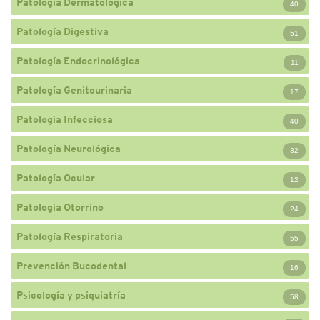
Patología Dermatológica
40
Patología Digestiva
51
Patología Endocrinológica
11
Patología Genitourinaria
17
Patología Infecciosa
40
Patología Neurológica
32
Patología Ocular
12
Patología Otorrino
24
Patología Respiratoria
55
Prevención Bucodental
16
Psicología y psiquiatría
58