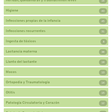
Heridas, quedamuras y traumatismos leves
16
Higiene
43
Infecciones propias de la infancia
45
Infecciones recurrentes
31
Ingesta de tóxicos
8
Lactancia materna
38
Llanto del lactante
19
Mocos
13
Ortopedia y Traumatología
14
Otitis
15
Patología Circulatoria y Corazón
12