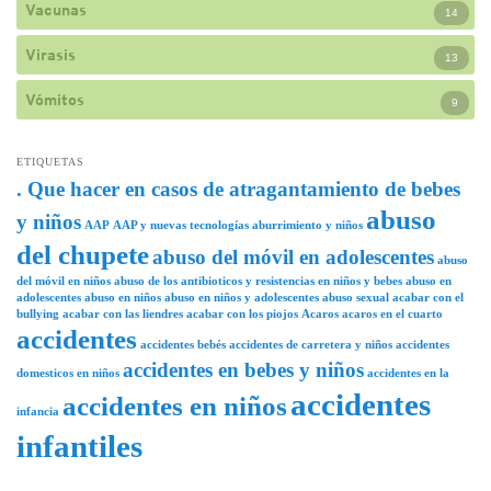
Vacunas
14
Virasis
13
Vómitos
9
ETIQUETAS
. Que hacer en casos de atragantamiento de bebes
abuso
y niños
AAP
AAP y nuevas tecnologías
aburrimiento y niños
del chupete
abuso del móvil en adolescentes
abuso
del móvil en niños
abuso de los antibioticos y resistencias en niños y bebes
abuso en
adolescentes
abuso en niños
abuso en niños y adolescentes
abuso sexual
acabar con el
bullying
acabar con las liendres
acabar con los piojos
Acaros
acaros en el cuarto
accidentes
accidentes bebés
accidentes de carretera y niños
accidentes
accidentes en bebes y niños
domesticos en niños
accidentes en la
accidentes
accidentes en niños
infancia
infantiles