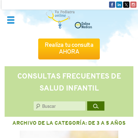
Realiza tu consulta
AHORA
QUIÉNES SOMOS
CONSULTAS FRECUENTES DE
SALUD INFANTIL
CÓMO FUNCIONA
Buscar
CUADRO MÉDICO
ARCHIVO DE LA CATEGORÍA:
DE 3 A 5 AÑOS
CONSULTAS FRECUENTES