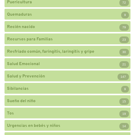
Puericultura
72
Quemaduras
9
Recién nacido
79
Recursos para Familias
23
Resfriado común, faringitis, laringitis y gripe
30
Salud Emocional
21
Salud y Prevención
147
Sibilancias
9
Sueño del niño
15
Tos
19
Urgencias en bebés y niños
14