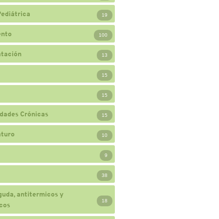
Pediátrica
19
ento
100
atación
13
15
15
dades Crónicas
15
turo
10
9
38
guda, antitermicos y
18
cos