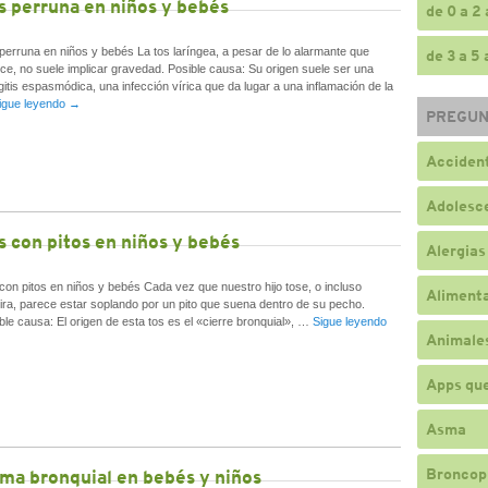
s perruna en niños y bebés
de 0 a 2
perruna en niños y bebés La tos laríngea, a pesar de lo alarmante que
de 3 a 5
ce, no suele implicar gravedad. Posible causa: Su origen suele ser una
ngitis espasmódica, una infección vírica que da lugar a una inflamación de la
igue leyendo
→
PREGUN
Accident
Adolesc
s con pitos en niños y bebés
Alergias
con pitos en niños y bebés Cada vez que nuestro hijo tose, o incluso
Alimenta
ira, parece estar soplando por un pito que suena dentro de su pecho.
ble causa: El origen de esta tos es el «cierre bronquial», …
Sigue leyendo
Animale
Apps qu
Asma
Broncop
ma bronquial en bebés y niños