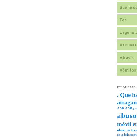
Sueño de
Tos
Urgencia
Vacunas
Virasis
Vómitos
ETIQUETAS
. Que h
atragan
AAP
AAP y n
abuso
móvil e
abuso de los a
en adolescent