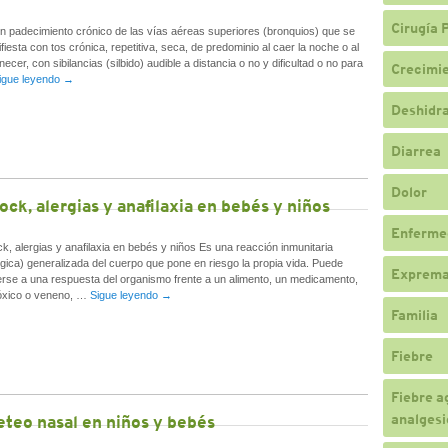
Cirugía 
n padecimiento crónico de las vías aéreas superiores (bronquios) que se
fiesta con tos crónica, repetitiva, seca, de predominio al caer la noche o al
ecer, con sibilancias (silbido) audible a distancia o no y dificultad o no para
Crecimi
igue leyendo
→
Deshidr
Diarrea
Dolor
ock, alergias y anafilaxia en bebés y niños
Enferme
k, alergias y anafilaxia en bebés y niños Es una reacción inmunitaria
rgica) generalizada del cuerpo que pone en riesgo la propia vida. Puede
Exprema
rse a una respuesta del organismo frente a un alimento, un medicamento,
óxico o veneno, …
Sigue leyendo
→
Familia
Fiebre
Fiebre a
analgesi
eteo nasal en niños y bebés