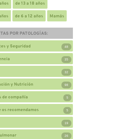
 años
de 13 a 18 años
 años
de 6 a 12 años
Mamás
TAS POR PATOLOGÍAS:
es y Seguridad
48
encia
35
32
ción y Nutrición
98
s de compañía
5
e os recomendamos
5
19
ulmonar
26