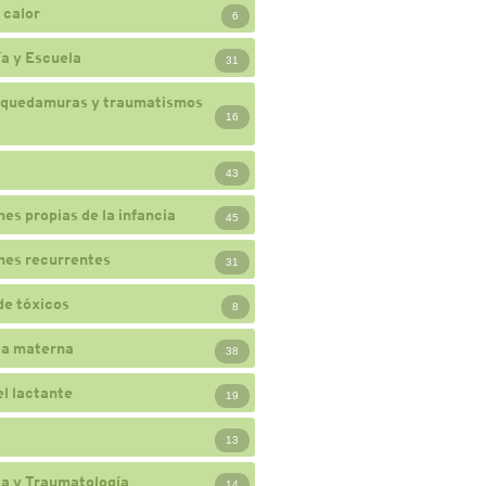
 calor
6
a y Escuela
31
 quedamuras y traumatismos
16
43
nes propias de la infancia
45
nes recurrentes
31
de tóxicos
8
ia materna
38
el lactante
19
13
a y Traumatología
14