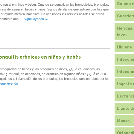
Golpe de
eo nasal en niños y bebés Cuando se complican las bronquiolitis, bronquitis,
crisis de asma en bebés y niños. Signos de alarma que indican que hay que
ar ayuda médica inmediata. En ocasiones los orificios nasales se abren
Guarderí
icamente con …
Sigue leyendo
→
Heridas,
leves
Higiene
onquitis crónicas en niños y bebés
Infeccio
bronquiolitis en bebés y las bronquitis en niños, ¿Qué es, quiénes las
Infeccio
en? ¿Por qué, en ocasiones, se cronifica en algunos niños? ¿Qué es? La
quitis es la inflamación de los bronquios, los bronquios son los tubos por los
Ingesta 
igue leyendo
→
Lactanc
Llanto d
Mocos
Ortopedi