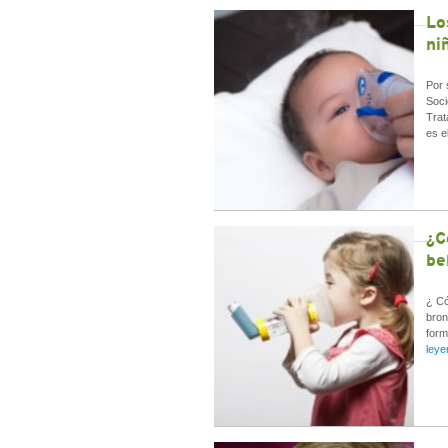
Lo
ni
Por 
Soci
Trat
es e
¿C
be
¿ Có
bron
form
ley