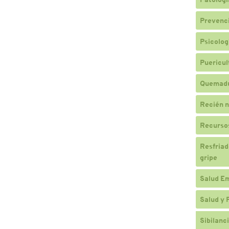
Prevenc
Psicologí
Puericul
Quemad
Recién n
Recursos
Resfriado
gripe
Salud E
Salud y 
Sibilanc