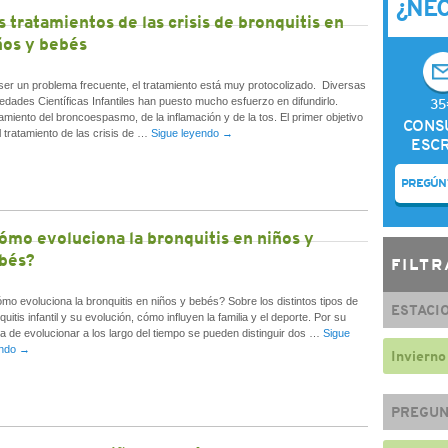
¿NE
s tratamientos de las crisis de bronquitis en
ños y bebés
ser un problema frecuente, el tratamiento está muy protocolizado. Diversas
edades Científicas Infantiles han puesto mucho esfuerzo en difundirlo.
35
amiento del broncoespasmo, de la inflamación y de la tos. El primer objetivo
CONS
l tratamiento de las crisis de …
Sigue leyendo
→
ESCR
PREGÚN
ómo evoluciona la bronquitis en niños y
bés?
FILTR
mo evoluciona la bronquitis en niños y bebés? Sobre los distintos tipos de
ESTACI
quitis infantil y su evolución, cómo influyen la familia y el deporte. Por su
a de evolucionar a los largo del tiempo se pueden distinguir dos …
Sigue
endo
→
Invierno
PREGUN