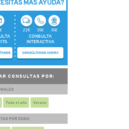
CESITAS MÁS AYUDA?
€
22€
35€
35€
ULTA
CONSULTA
ITA
INTERACTIVA
TANOS
CONSÚLTANOS AHORA
AR CONSULTAS POR:
ONALES
Todo el año
Verano
TAS POR EDAD: