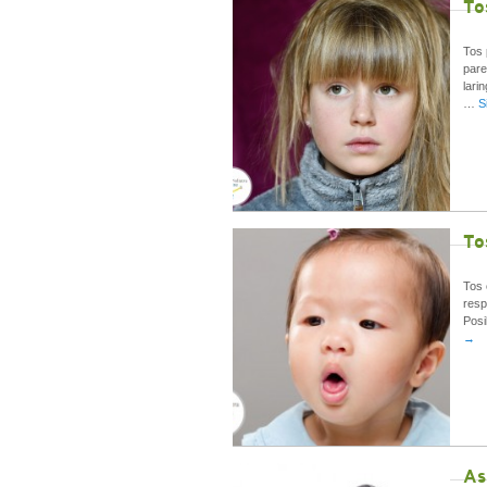
To
Tos 
pare
lari
…
S
To
Tos 
resp
Posi
→
As