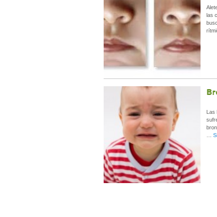
Alet
las 
busc
rítm
Br
Las 
sufr
bron
…
S