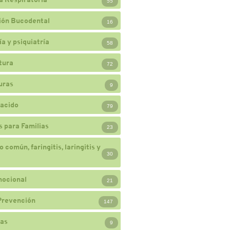
55
ión Bucodental
16
a y psiquiatría
58
tura
72
uras
9
acido
79
 para Familias
23
 común, faringitis, laringitis y
30
mocional
21
Prevención
147
ias
9