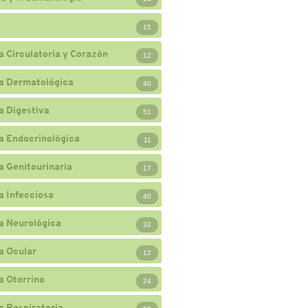
15
a Circulatoria y Corazón
12
a Dermatológica
40
a Digestiva
51
a Endocrinológica
11
a Genitourinaria
17
a Infecciosa
40
a Neurológica
32
a Ocular
12
a Otorrino
24
a Respiratoria