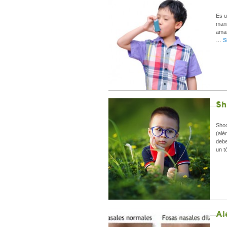
Es u
mani
aman
…
S
Sh
Shoc
(alé
debe
un t
Al