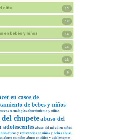
l niño
15
19
s en bebés y niños
14
14
13
9
acer en casos de
tamiento de bebes y niños
uevas tecnologías
aburrimiento y niños
 del chupete
abuso del
n adolescentes
abuso del móvil en niños
ntibioticos y resistencias en niños y bebes
abuso
es
abuso en niños
abuso en niños y adolescentes