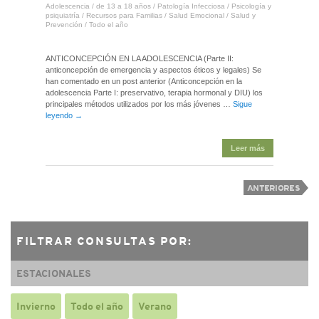
Adolescencia
/
de 13 a 18 años
/
Patología Infecciosa
/
Psicología y
psiquiatría
/
Recursos para Familias
/
Salud Emocional
/
Salud y
Prevención
/
Todo el año
ANTICONCEPCIÓN EN LA ADOLESCENCIA (Parte II:
anticoncepción de emergencia y aspectos éticos y legales) Se
han comentado en un post anterior (Anticoncepción en la
adolescencia Parte I: preservativo, terapia hormonal y DIU) los
principales métodos utilizados por los más jóvenes …
Sigue
leyendo
→
Leer más
ANTERIORES
FILTRAR CONSULTAS POR:
ESTACIONALES
Invierno
Todo el año
Verano