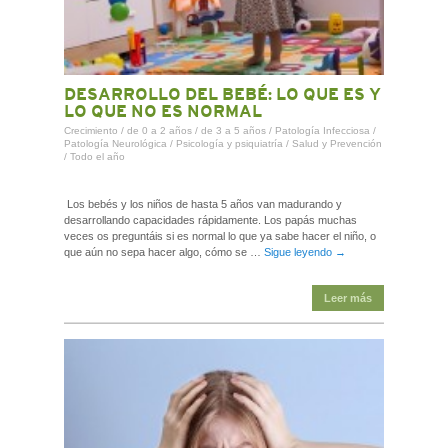
DESARROLLO DEL BEBÉ: LO QUE ES Y
LO QUE NO ES NORMAL
Crecimiento
/
de 0 a 2 años
/
de 3 a 5 años
/
Patología Infecciosa
/
Patología Neurológica
/
Psicología y psiquiatría
/
Salud y Prevención
/
Todo el año
Los bebés y los niños de hasta 5 años van madurando y
desarrollando capacidades rápidamente. Los papás muchas
veces os preguntáis si es normal lo que ya sabe hacer el niño, o
que aún no sepa hacer algo, cómo se …
Sigue leyendo
→
Leer más