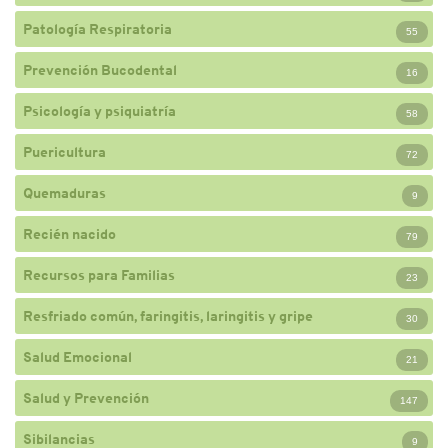
Patología Respiratoria
55
Prevención Bucodental
16
Psicología y psiquiatría
58
Puericultura
72
Quemaduras
9
Recién nacido
79
Recursos para Familias
23
Resfriado común, faringitis, laringitis y gripe
30
Salud Emocional
21
Salud y Prevención
147
Sibilancias
9