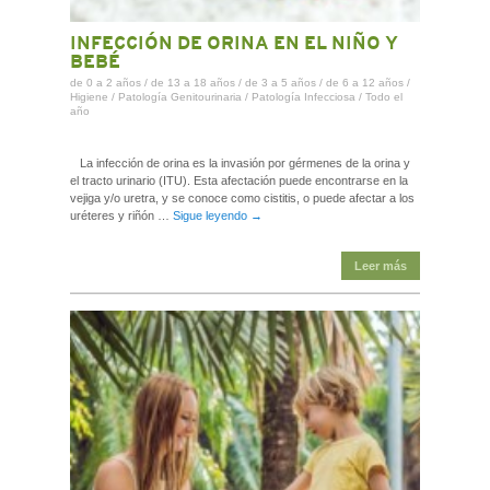
INFECCIÓN DE ORINA EN EL NIÑO Y
BEBÉ
de 0 a 2 años
/
de 13 a 18 años
/
de 3 a 5 años
/
de 6 a 12 años
/
Higiene
/
Patología Genitourinaria
/
Patología Infecciosa
/
Todo el
año
La infección de orina es la invasión por gérmenes de la orina y
el tracto urinario (ITU). Esta afectación puede encontrarse en la
vejiga y/o uretra, y se conoce como cistitis, o puede afectar a los
uréteres y riñón …
Sigue leyendo
→
Leer más