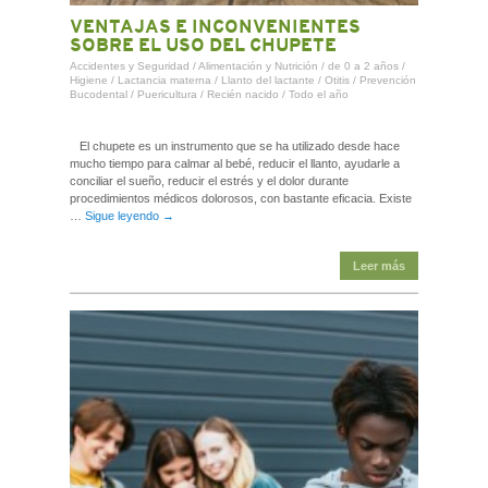
VENTAJAS E INCONVENIENTES
SOBRE EL USO DEL CHUPETE
Accidentes y Seguridad
/
Alimentación y Nutrición
/
de 0 a 2 años
/
Higiene
/
Lactancia materna
/
Llanto del lactante
/
Otitis
/
Prevención
Bucodental
/
Puericultura
/
Recién nacido
/
Todo el año
El chupete es un instrumento que se ha utilizado desde hace
mucho tiempo para calmar al bebé, reducir el llanto, ayudarle a
conciliar el sueño, reducir el estrés y el dolor durante
procedimientos médicos dolorosos, con bastante eficacia. Existe
…
Sigue leyendo
→
Leer más