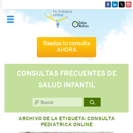
Realiza tu consulta
AHORA
QUIÉNES SOMOS
CONSULTAS FRECUENTES DE
SALUD INFANTIL
CÓMO FUNCIONA
Buscar
CUADRO MÉDICO
ARCHIVO DE LA ETIQUETA:
CONSULTA
CONSULTAS FRECUENTES
PEDIATRICA ONLINE