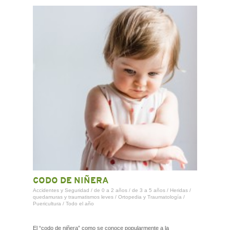
CODO DE NIÑERA
Accidentes y Seguridad
/
de 0 a 2 años
/
de 3 a 5 años
/
Heridas /
quedamuras y traumatismos leves
/
Ortopedia y Traumatología
/
Puericultura
/
Todo el año
El “codo de niñera” como se conoce popularmente a la