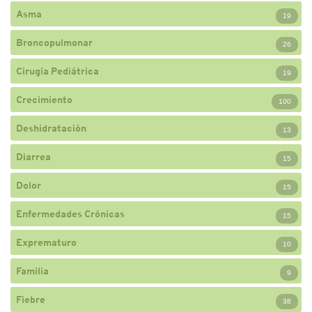
Asma
19
Broncopulmonar
26
Cirugía Pediátrica
19
Crecimiento
100
Deshidratación
13
Diarrea
15
Dolor
15
Enfermedades Crónicas
15
Exprematuro
10
Familia
9
Fiebre
38