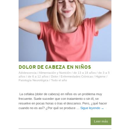
DOLOR DE CABEZA EN NIÑOS
Adolescencia
/
Alimentación y Nutrición
/
de 13 a 18 años
/
de 3 a 5
años
/
de 6 a 12 años
/
Dolor
/
Enfermedades Crónicas
/
Higiene
/
Patología Neurológica
/
Todo el año
La cefalea (dolor de cabeza) en niños es un problema muy
frecuente. Suele suceder que con tratamiento o sin él, se
resuelve en pocas horas o tras el descanso. Pero, ¿qué hacer
cuando no es así? ¿Por qué se produce …
Sigue leyendo
→
Leer más