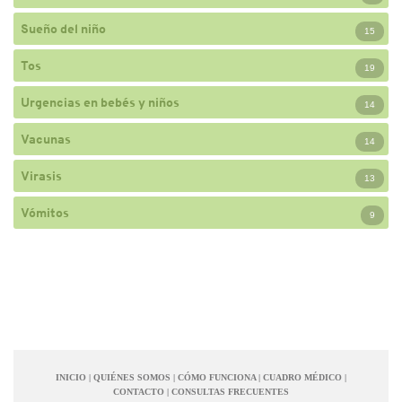
Sueño del niño
15
Tos
19
Urgencias en bebés y niños
14
Vacunas
14
Virasis
13
Vómitos
9
INICIO
|
QUIÉNES SOMOS
|
CÓMO FUNCIONA
|
CUADRO MÉDICO
|
CONTACTO
|
CONSULTAS FRECUENTES