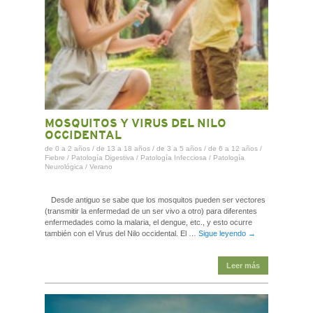
MOSQUITOS Y VIRUS DEL NILO
OCCIDENTAL
de 0 a 2 años
/
de 13 a 18 años
/
de 3 a 5 años
/
de 6 a 12 años
/
Fiebre
/
Patología Digestiva
/
Patología Infecciosa
/
Patología
Neurológica
/
Verano
Desde antiguo se sabe que los mosquitos pueden ser vectores
(transmitir la enfermedad de un ser vivo a otro) para diferentes
enfermedades como la malaria, el dengue, etc., y esto ocurre
también con el Virus del Nilo occidental. El …
Sigue leyendo
→
Leer más