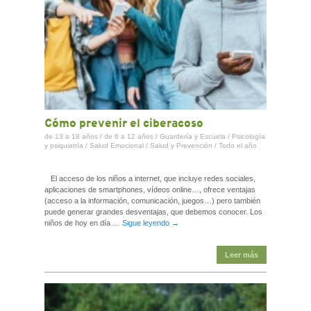
Cómo prevenir el ciberacoso
de 13 a 18 años
/
de 6 a 12 años
/
Guardería y Escuela
/
Psicología
y psiquiatría
/
Salud Emocional
/
Salud y Prevención
/
Todo el año
El acceso de los niños a internet, que incluye redes sociales,
aplicaciones de smartphones, vídeos online…, ofrece ventajas
(acceso a la información, comunicación, juegos…) pero también
puede generar grandes desventajas, que debemos conocer. Los
niños de hoy en día …
Sigue leyendo
→
Leer más