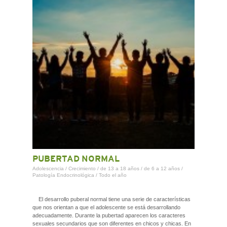
PUBERTAD NORMAL
Adolescencia
/
Crecimiento
/
de 13 a 18 años
/
de 6 a 12 años
/
Patología Endocrinológica
/
Todo el año
El desarrollo puberal normal tiene una serie de características
que nos orientan a que el adolescente se está desarrollando
adecuadamente. Durante la pubertad aparecen los caracteres
sexuales secundarios que son diferentes en chicos y chicas. En