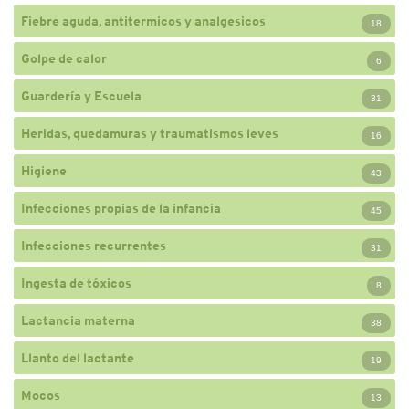
Fiebre aguda, antitermicos y analgesicos
18
Golpe de calor
6
Guardería y Escuela
31
Heridas, quedamuras y traumatismos leves
16
Higiene
43
Infecciones propias de la infancia
45
Infecciones recurrentes
31
Ingesta de tóxicos
8
Lactancia materna
38
Llanto del lactante
19
Mocos
13