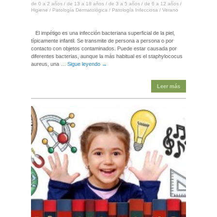
de 0 a 2 años
/
de 13 a 18 años
/
de 3 a 5 años
/
de 6 a 12 años
/
Higiene
/
Patología Dermatológica
/
Patología Infecciosa
/
Verano
El impétigo es una infección bacteriana superficial de la piel,
típicamente infantil. Se transmite de persona a persona o por
contacto con objetos contaminados. Puede estar causada por
diferentes bacterias, aunque la más habitual es el staphylococus
aureus, una …
Sigue leyendo
→
Leer más