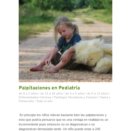
Palpitaciones en Pediatría
de 0 a 2 años
/
de 13 a 18 años
/
de 3 a 5 años
/
de 6 a 12 años
/
Enfermedades Crónicas
/
Patología Circulatoria y Corazón
/
Salud y
Prevención
/
Todo el año
En principio los niños toleran bastante bien las palpitaciones y
esto que podría pensarse que es una ventaja en realidad es un
inconveniente pues entonces no se diagnostican o se
diagnostican demasiado tarde. Un niño puede estar a 240