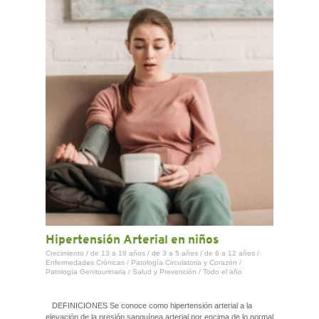
CONTACTO
Hipertensión Arterial en niños
Crecimiento
/
de 13 a 18 años
/
de 3 a 5 años
/
de 6 a 12 años
/
Enfermedades Crónicas
/
Patología Circulatoria y Corazón
/
Patología Genitourinaria
/
Salud y Prevención
/
Todo el año
DEFINICIONES Se conoce como hipertensión arterial a la
elevación de la presión sanguínea arterial por encima de lo normal