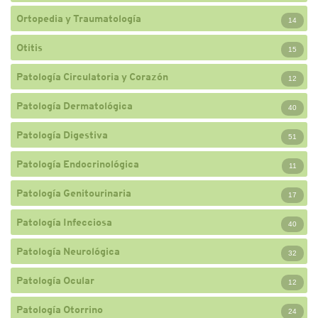
Ortopedia y Traumatología
14
Otitis
15
Patología Circulatoria y Corazón
12
Patología Dermatológica
40
Patología Digestiva
51
Patología Endocrinológica
11
Patología Genitourinaria
17
Patología Infecciosa
40
Patología Neurológica
32
Patología Ocular
12
Patología Otorrino
24