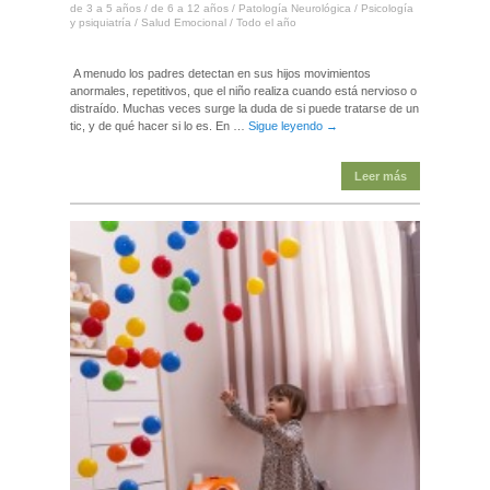
de 3 a 5 años
/
de 6 a 12 años
/
Patología Neurológica
/
Psicología
y psiquiatría
/
Salud Emocional
/
Todo el año
A menudo los padres detectan en sus hijos movimientos
anormales, repetitivos, que el niño realiza cuando está nervioso o
distraído. Muchas veces surge la duda de si puede tratarse de un
tic, y de qué hacer si lo es. En …
Sigue leyendo
→
Leer más