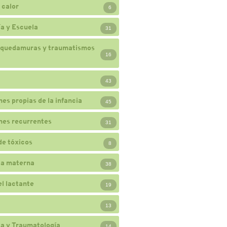
 calor
6
a y Escuela
31
 quedamuras y traumatismos
16
43
nes propias de la infancia
45
nes recurrentes
31
de tóxicos
8
ia materna
38
el lactante
19
13
a y Traumatología
14