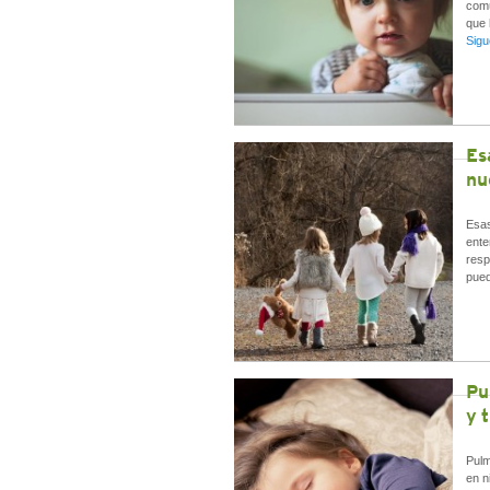
comú
que 
Sigu
Es
nu
Esas
ente
resp
pued
Pu
y 
Pulm
en n