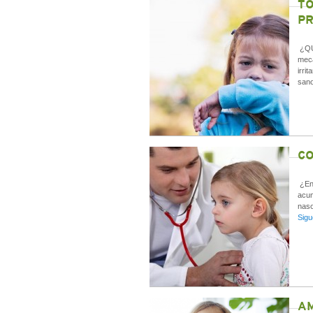
TO
PR
¿QUÉ
meca
irri
sano
CO
¿En 
acum
naso
Sigu
AM