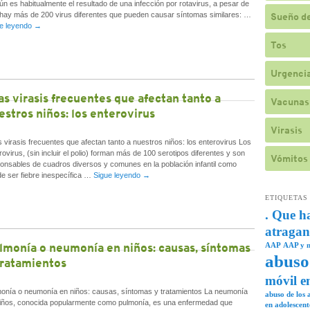
n es habitualmente el resultado de una infección por rotavirus, a pesar de
hay más de 200 virus diferentes que pueden causar síntomas similares: …
Sueño de
e leyendo
→
Tos
Urgencia
as virasis frecuentes que afectan tanto a
Vacunas
estros niños: los enterovirus
Virasis
 virasis frecuentes que afectan tanto a nuestros niños: los enterovirus Los
rovirus, (sin incluir el polio) forman más de 100 serotipos diferentes y son
Vómitos
onsables de cuadros diversos y comunes en la población infantil como
e ser fiebre inespecífica …
Sigue leyendo
→
ETIQUETAS
. Que h
atragan
lmonía o neumonía en niños: causas, síntomas
AAP
AAP y n
abuso
tratamientos
móvil e
onía o neumonía en niños: causas, síntomas y tratamientos La neumonía
abuso de los a
iños, conocida popularmente como pulmonía, es una enfermedad que
en adolescent