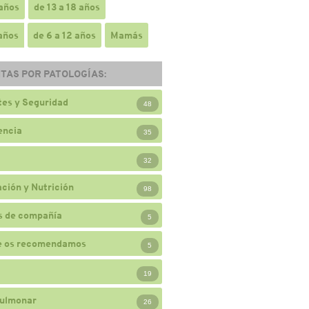
 años
de 13 a 18 años
 años
de 6 a 12 años
Mamás
TAS POR PATOLOGÍAS:
es y Seguridad
48
encia
35
32
ción y Nutrición
98
s de compañía
5
e os recomendamos
5
19
ulmonar
26