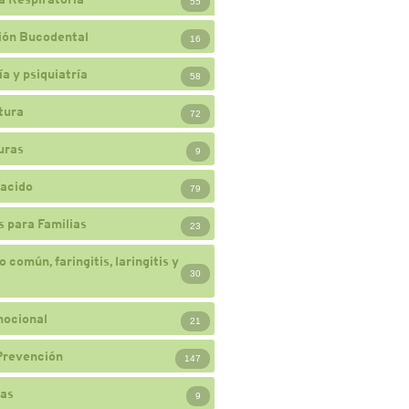
55
ión Bucodental
16
a y psiquiatría
58
tura
72
uras
9
acido
79
 para Familias
23
 común, faringitis, laringitis y
30
mocional
21
Prevención
147
ias
9