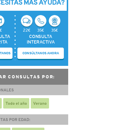
CESITAS MÁS AYUDA?
€
22€
35€
35€
ULTA
CONSULTA
ITA
INTERACTIVA
TANOS
CONSÚLTANOS AHORA
AR CONSULTAS POR:
ONALES
Todo el año
Verano
TAS POR EDAD: