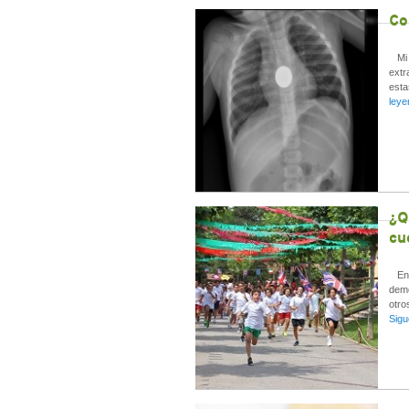
Co
Mi h
extr
esta
ley
¿Q
cu
En u
demo
otro
Sigu