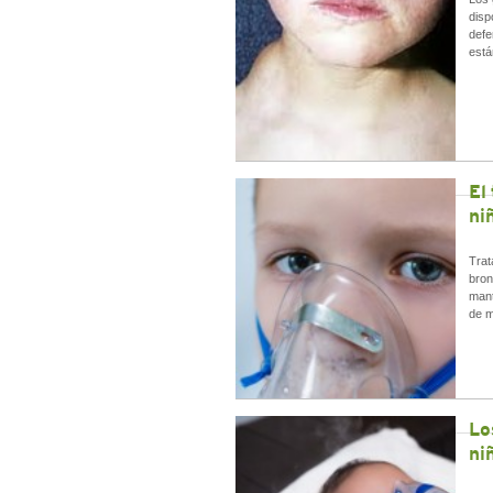
disp
defe
está
El
ni
Trat
bron
mant
de 
Lo
ni