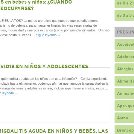
S en bebes y niños: ¿CUÁNDO
de 0 a 2
EOCUPARSE?
de 3 a 5
 ES LA TOS? La tos es un reflejo que nuestro cuerpo utiliza como
nismo de defensa, para mantener limpias las vías respiratorias de
tantes, mucosidad y cuerpos extraños (como por ejemplo alimentos). Un niño
PREGUN
 tose hasta 30 veces …
Sigue leyendo
→
Accident
Adolesc
VID19 EN NIÑOS Y ADOLESCENTES
Alergias
qué medida se afectan los niños con esta infección? Con la experiencia
Alimenta
ulada hasta el momento, podemos afirmar que, aunque la carga viral en la
faringe de niños y adultos es similar, incluso algo mayor en niños, éstos …
Animale
e leyendo
→
Apps qu
Asma
Broncop
IGDALITIS AGUDA EN NIÑOS Y BEBÉS, LAS