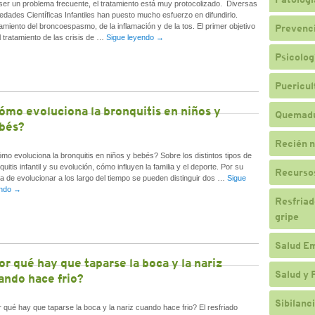
ser un problema frecuente, el tratamiento está muy protocolizado. Diversas
edades Científicas Infantiles han puesto mucho esfuerzo en difundirlo.
amiento del broncoespasmo, de la inflamación y de la tos. El primer objetivo
Prevenc
l tratamiento de las crisis de …
Sigue leyendo
→
Psicologí
Puericul
ómo evoluciona la bronquitis en niños y
Quemad
bés?
Recién n
mo evoluciona la bronquitis en niños y bebés? Sobre los distintos tipos de
quitis infantil y su evolución, cómo influyen la familia y el deporte. Por su
Recursos
a de evolucionar a los largo del tiempo se pueden distinguir dos …
Sigue
endo
→
Resfriado
gripe
Salud E
or qué hay que taparse la boca y la nariz
Salud y 
ando hace frio?
Sibilanc
 qué hay que taparse la boca y la nariz cuando hace frio? El resfriado