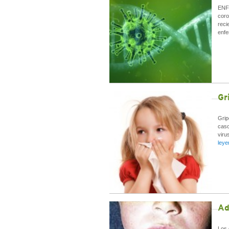
ENF
coro
reci
enfe
Gr
Grip
caso
viru
ley
Ad
Los 