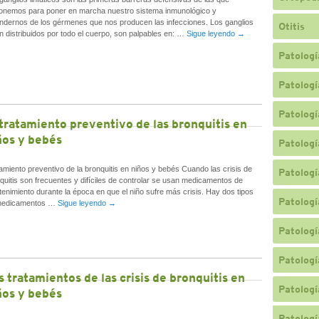
onemos para poner en marcha nuestro sistema inmunológico y
ndernos de los gérmenes que nos producen las infecciones. Los ganglios
Otitis
n distribuidos por todo el cuerpo, son palpables en: …
Sigue leyendo
→
Patologí
Patologí
Patologí
 tratamiento preventivo de las bronquitis en
ños y bebés
Patologí
amiento preventivo de la bronquitis en niños y bebés Cuando las crisis de
Patologí
quitis son frecuentes y difíciles de controlar se usan medicamentos de
enimiento durante la época en que el niño sufre más crisis. Hay dos tipos
Patologí
medicamentos …
Sigue leyendo
→
Patologí
Patologí
s tratamientos de las crisis de bronquitis en
Patologí
ños y bebés
Patologí