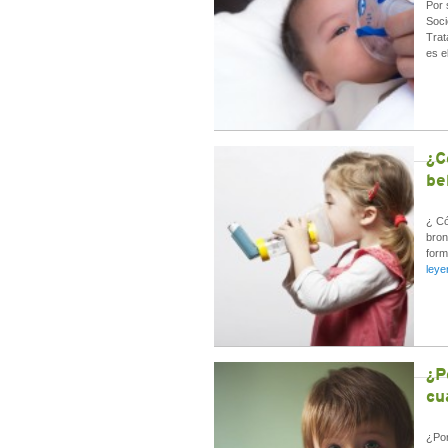
Por 
Soci
Trat
es e
¿C
be
¿ Có
bron
form
ley
¿P
cu
¿Por