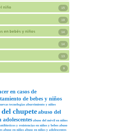
l niño
15
19
s en bebés y niños
14
14
13
9
acer en casos de
tamiento de bebes y niños
uevas tecnologías
aburrimiento y niños
 del chupete
abuso del
n adolescentes
abuso del móvil en niños
ntibioticos y resistencias en niños y bebes
abuso
es
abuso en niños
abuso en niños y adolescentes