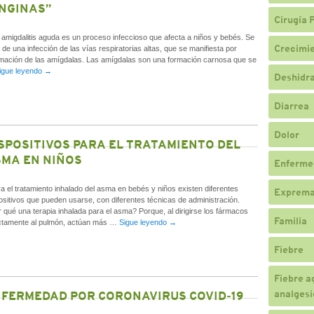
NGINAS”
Cirugía 
migdalitis aguda es un proceso infeccioso que afecta a niños y bebés. Se
Crecimi
a de una infección de las vías respiratorias altas, que se manifiesta por
amación de las amígdalas. Las amígdalas son una formación carnosa que se
igue leyendo
→
Deshidr
Diarrea
Dolor
SPOSITIVOS PARA EL TRATAMIENTO DEL
MA EN NIÑOS
Enferme
 el tratamiento inhalado del asma en bebés y niños existen diferentes
Exprema
ositivos que pueden usarse, con diferentes técnicas de administración.
 qué una terapia inhalada para el asma? Porque, al dirigirse los fármacos
Familia
ctamente al pulmón, actúan más …
Sigue leyendo
→
Fiebre
Fiebre a
analgesi
FERMEDAD POR CORONAVIRUS COVID-19