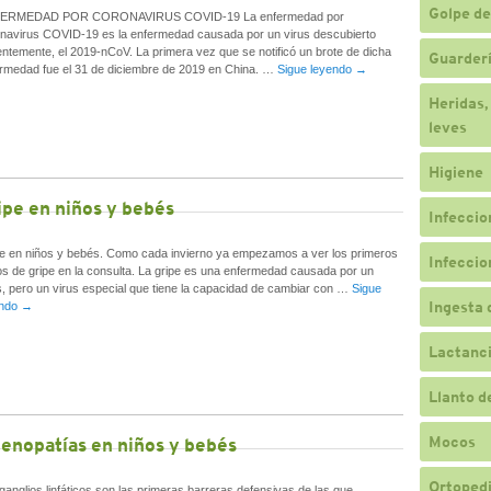
Golpe de
ERMEDAD POR CORONAVIRUS COVID-19 La enfermedad por
navirus COVID-19 es la enfermedad causada por un virus descubierto
entemente, el 2019-nCoV. La primera vez que se notificó un brote de dicha
Guarderí
rmedad fue el 31 de diciembre de 2019 en China. …
Sigue leyendo
→
Heridas,
leves
Higiene
ipe en niños y bebés
Infeccio
e en niños y bebés. Como cada invierno ya empezamos a ver los primeros
Infeccio
s de gripe en la consulta. La gripe es una enfermedad causada por un
s, pero un virus especial que tiene la capacidad de cambiar con …
Sigue
Ingesta 
endo
→
Lactanc
Llanto d
Mocos
enopatías en niños y bebés
Ortopedi
ganglios linfáticos son las primeras barreras defensivas de las que