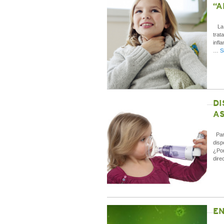
“A
La a
trat
infl
…
S
DI
AS
Para
disp
¿Por
dire
EN