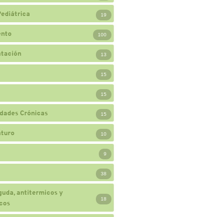
Pediátrica
19
ento
100
atación
13
15
15
dades Crónicas
15
turo
10
9
38
guda, antitermicos y
18
cos