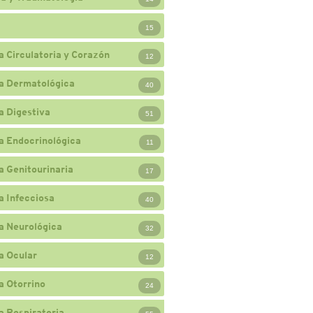
15
a Circulatoria y Corazón
12
a Dermatológica
40
a Digestiva
51
a Endocrinológica
11
a Genitourinaria
17
a Infecciosa
40
a Neurológica
32
a Ocular
12
a Otorrino
24
a Respiratoria