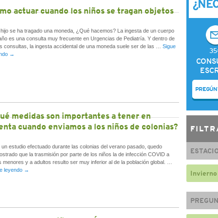
¿NE
mo actuar cuando los niños se tragan objetos
ijo se ha tragado una moneda, ¿Qué hacemos? La ingesta de un cuerpo
año es una consulta muy frecuente en Urgencias de Pediatría. Y dentro de
s consultas, la ingesta accidental de una moneda suele ser de las …
Sigue
35
endo
→
CONS
ESCR
PREGÚN
ué medidas son importantes a tener en
enta cuando enviamos a los niños de colonias?
FILTR
n estudio efectuado durante las colonias del verano pasado, quedo
ESTACI
strado que la trasmisión por parte de los niños la de infección COVID a
s menores y a adultos resulto ser muy inferior al de la población global. …
e leyendo
→
Invierno
PREGUN