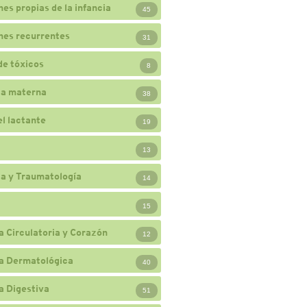
nes propias de la infancia
45
nes recurrentes
31
de tóxicos
8
ia materna
38
el lactante
19
13
a y Traumatología
14
15
a Circulatoria y Corazón
12
a Dermatológica
40
a Digestiva
51