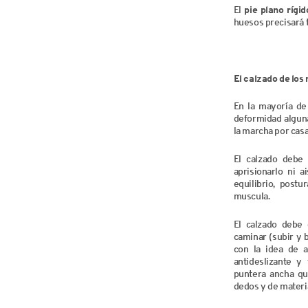
El
pie plano rígid
huesos precisará t
El calzado de los 
En la mayoría de
deformidad alguna,
la marcha por casa
El calzado debe 
aprisionarlo ni a
equilibrio, postu
muscula.
El calzado debe d
caminar (subir y b
con la idea de a
antideslizante y
puntera ancha qu
dedos y de materia