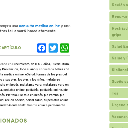
Recién n
Recursos
ompra una
consulta medica online
y uno
Resfriado
tras te llamará inmediatamente.
gripe
Salud E
 ARTÍCULO
Facebook
Twitter
WhatsApp
Salud y 
licada en
Crecimiento
,
de 0 a 2 años
,
Puericultura
,
y Prevención
,
Todo el año
y etiquetada
bebes con
Sibilanc
ta medica online
,
eSalud
,
formas de los pies del
os y sus pies
,
los pies y los niños
,
metatarso
Sueño de
ucto en bebés
,
metatarso varo
,
metatarso varo en
ra
,
pediatra online
,
pediatría
,
pediatría online
,
pie
Tos
ebés
,
Pie talo
,
Pie talo en bebés
,
pie zambo
,
pie
 del recien nacido
,
portal salud
,
tu pediatra online
Urgencia
ández-Goula Pfaff
. Guarda
enlace permanente
.
Vacunas
CIONADOS