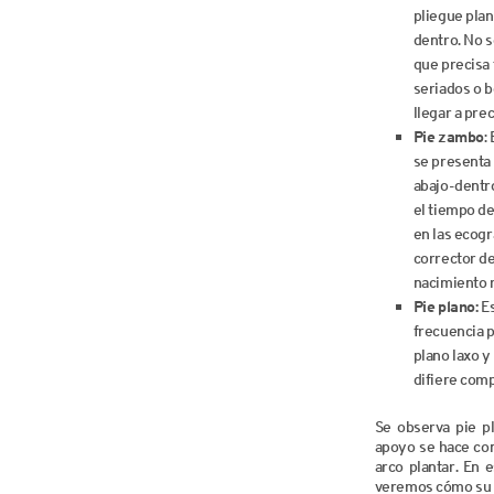
pliegue plant
dentro. No 
que precisa
seriados o b
llegar a prec
Pie zambo
:
se presenta
abajo-dentro
el tiempo de
en las ecogr
corrector d
nacimiento 
Pie plano:
Es
frecuencia p
plano laxo y
difiere com
Se observa pie p
apoyo se hace con 
arco plantar. En 
veremos cómo su t