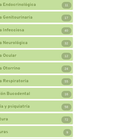
a Endocrinológica
11
a Genitourinaria
17
a Infecciosa
40
a Neurológica
32
a Ocular
12
a Otorrino
24
a Respiratoria
55
ión Bucodental
16
a y psiquiatría
58
tura
72
uras
9