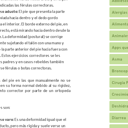
Adolesc
ndicadas las férulas correctoras.
rso aducto
: El pie que presenta la parte
Alergias
viada hacia dentro y el dedo gordo
a el interior. El borde externo del pie, en
Alimenta
 recto, está mirando hacia dentro desde la
Animale
e. La deformidad (postural) se corrige
te sujetando el talón con una mano y
Apps qu
la parte anterior del pie hacia fuera con
. Estos ejercicios correctores se les
Asma
os padres y en casos rebeldes también
e férulas o botas correctoras.
Broncop
 del pie en las que manualmente no se
Cirugía 
en su forma normal debido al su rigidez,
ento corrector por parte de un ortopeda
Crecimi
Deshidr
s son:
Diarrea
so varo
: Es una deformidad igual que el
ucto, pero más rígida y suele verse un