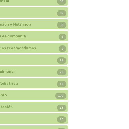
encia
35
32
ción y Nutrición
98
s de compañía
5
e os recomendamos
5
19
ulmonar
26
Pediátrica
19
ento
100
atación
13
15