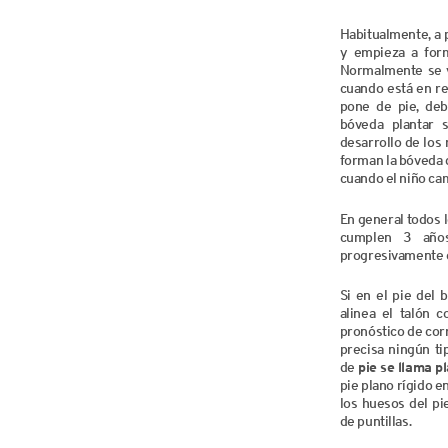
Habitualmente, a p
y empieza a form
Normalmente se v
cuando está en re
pone de pie, deb
bóveda plantar s
desarrollo de los
forman la bóveda d
cuando el niño ca
En general todos 
cumplen 3 año
progresivamente e
Si en el pie del 
alinea el talón c
pronóstico de cor
precisa ningún ti
de
pie se llama p
pie plano rígido e
los huesos del pi
de puntillas.