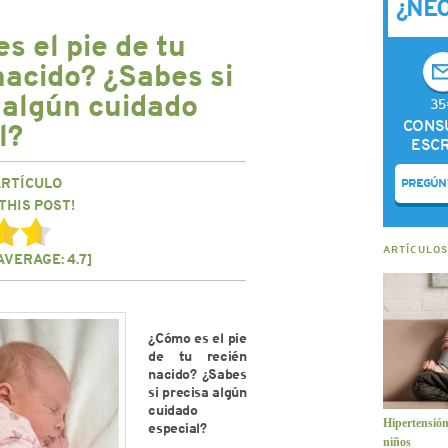
¿NE
s el pie de tu
nacido? ¿Sabes si
 algún cuidado
35
CONS
l?
ESCR
ARTÍCULO
PREGÚN
THIS POST!
ARTÍCULOS
AVERAGE:
4.7
]
¿Cómo es el pie
de tu recién
nacido? ¿Sabes
si precisa algún
cuidado
Hipertensión
especial?
niños