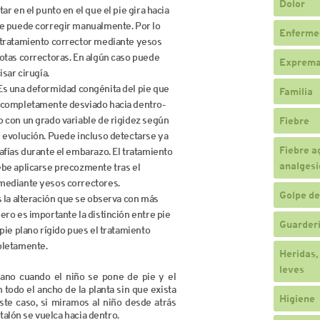
Dolor
ar en el punto en el que el pie gira hacia
se puede corregir manualmente. Por lo
Enferme
 tratamiento corrector mediante yesos
otas correctoras. En algún caso puede
Exprema
isar cirugía.
 Es una deformidad congénita del pie que
Familia
 completamente desviado hacia dentro-
 con un grado variable de rigidez según
Fiebre
 evolución. Puede incluso detectarse ya
Fiebre a
afías durante el embarazo. El tratamiento
analgesi
ebe aplicarse precozmente tras el
mediante yesos correctores.
Golpe de
 la alteración que se observa con más
ero es importante la distinción entre pie
Guarderí
 pie plano rígido pues el tratamiento
pletamente.
Heridas,
leves
lano cuando el niño se pone de pie y el
todo el ancho de la planta sin que exista
Higiene
este caso, si miramos al niño desde atrás
alón se vuelca hacia dentro.