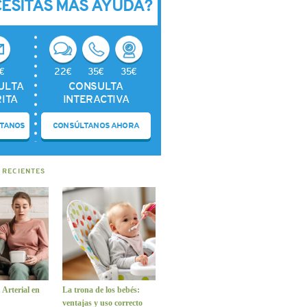
CESITAS MÁS AYUDA?
€
22€
35€
35€
ULTA
CONSULTA
ITA
INTERACTIVA
TANOS
CONSÚLTANOS AHORA
 RECIENTES
 Arterial en
La trona de los bebés:
ventajas y uso correcto