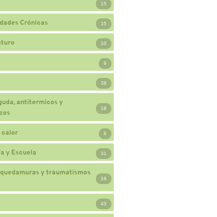
15
dades Crónicas
15
turo
10
9
38
guda, antitermicos y
18
cos
 calor
6
a y Escuela
31
 quedamuras y traumatismos
16
43