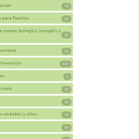
acido
79
 para Familias
23
 común, faringitis, laringitis y
30
mocional
21
Prevención
147
ias
9
l niño
15
19
s en bebés y niños
14
14