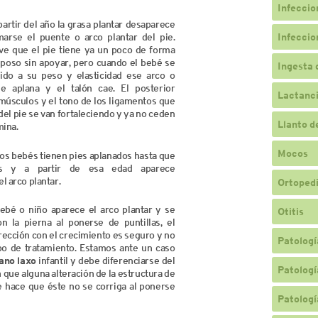
Infeccio
artir del año la grasa plantar desaparece
arse el puente o arco plantar del pie.
Infeccio
e que el pie tiene ya un poco de forma
poso sin apoyar, pero cuando el bebé se
Ingesta 
ido a su peso y elasticidad ese arco o
e aplana y el talón cae. El posterior
Lactanc
 músculos y el tono de los ligamentos que
el pie se van fortaleciendo y ya no ceden
Llanto d
mina.
Mocos
los bebés tienen pies aplanados hasta que
s y a partir de esa edad aparece
l arco plantar.
Ortopedi
bebé o niño aparece el arco plantar y se
Otitis
on la pierna al ponerse de puntillas, el
rección con el crecimiento es seguro y no
Patologí
po de tratamiento. Estamos ante un caso
lano laxo
infantil y debe diferenciarse del
Patologí
n que alguna alteración de la estructura de
e hace que éste no se corriga al ponerse
Patologí