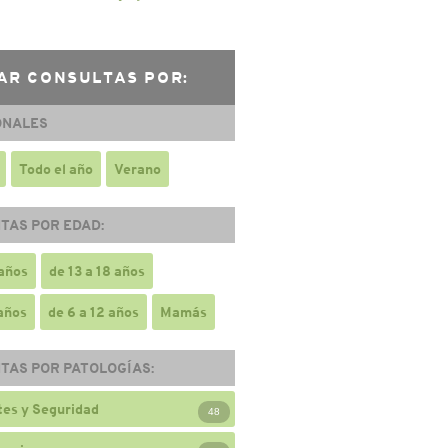
AR CONSULTAS POR:
ONALES
Todo el año
Verano
TAS POR EDAD:
 años
de 13 a 18 años
 años
de 6 a 12 años
Mamás
TAS POR PATOLOGÍAS:
es y Seguridad
48