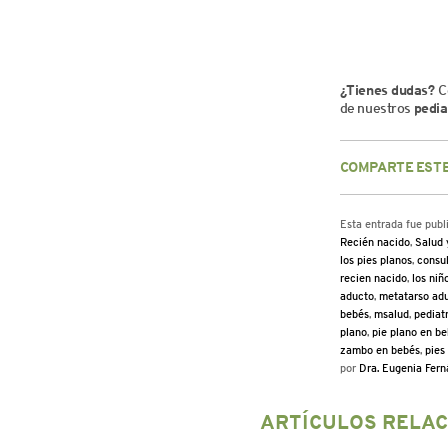
¿Tienes dudas?
C
de nuestros
pedia
COMPARTE ESTE
Esta entrada fue pub
Recién nacido
,
Salud 
los pies planos
,
consul
recien nacido
,
los niñ
aducto
,
metatarso ad
bebés
,
msalud
,
pediat
plano
,
pie plano en b
zambo en bebés
,
pies
por
Dra. Eugenia Fern
ARTÍCULOS RELA