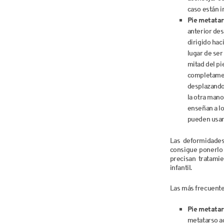
caso están i
Pie metata
anterior des
dirigido haci
lugar de ser
mitad del pi
completamen
desplazando 
la otra mano
enseñan a l
pueden usars
Las deformidades
consigue ponerlo 
precisan tratami
infantil.
Las más frecuente
Pie metatar
metatarso ad