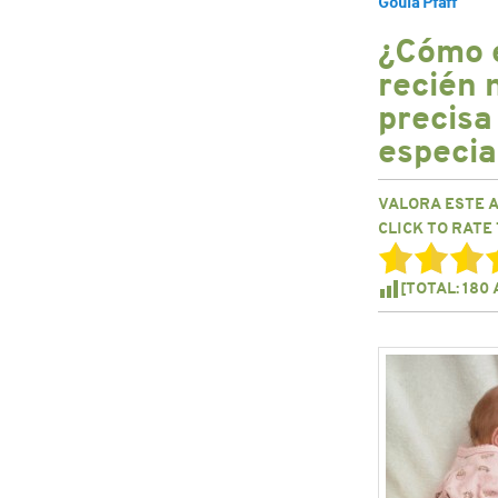
Goula Pfaff
¿Cómo e
recién 
precisa
especia
VALORA ESTE 
CLICK TO RATE 
[TOTAL:
180