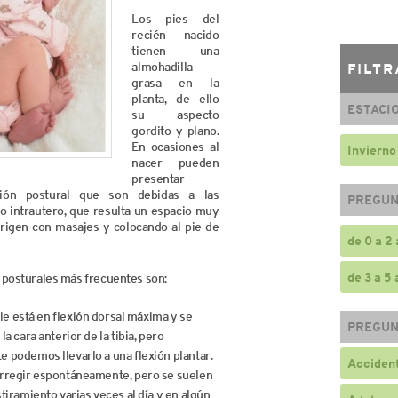
Los pies del
recién nacido
tienen una
almohadilla
FILTR
grasa en la
planta, de ello
ESTACI
su aspecto
gordito y plano.
En ocasiones al
Invierno
nacer pueden
presentar
ción postural que son debidas a las
PREGUN
to intrautero, que resulta un espacio muy
rigen con masajes y colocando al pie de
de 0 a 2
de 3 a 5
posturales más frecuentes son:
ie está en flexión dorsal máxima y se
PREGUN
a cara anterior de la tibia, pero
 podemos llevarlo a una flexión plantar.
Accident
rregir espontáneamente, pero se suelen
tiramiento varias veces al día y en algún