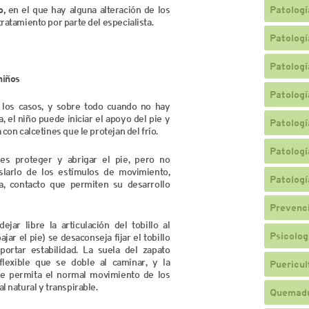
o,
en el que hay alguna alteración de los
Patologí
ratamiento por parte del especialista.
Patologí
Patologí
niños
Patologí
 los casos, y sobre todo cuando no hay
 el niño puede iniciar el apoyo del pie y
Patologí
 con calcetines que le protejan del frío.
Patologí
es proteger y abrigar el pie, pero no
islarlo de los estímulos de movimiento,
Patologí
ra, contacto que permiten su desarrollo
Prevenc
ejar libre la articulación del tobillo al
Psicologí
ajar el pie) se desaconseja fijar el tobillo
portar estabilidad. La suela del zapato
 flexible que se doble al caminar, y la
Puericul
e permita el normal movimiento de los
l natural y transpirable.
Quemad