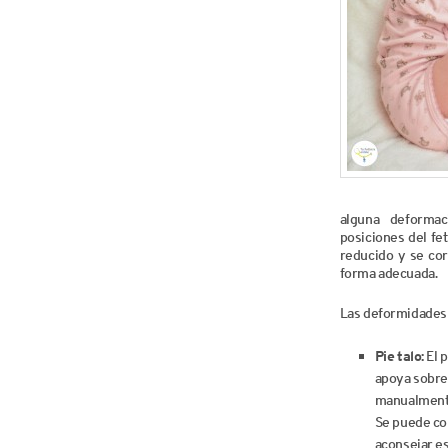
alguna deforma
posiciones del fe
reducido y se cor
forma adecuada.
Las deformidades 
Pie talo:
El p
apoya sobre l
manualmente
Se puede co
aconsejar es