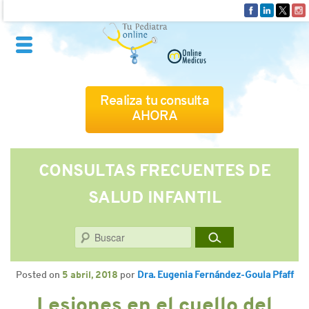
Realiza tu consulta
AHORA
QUIÉNES SOMOS
CONSULTAS FRECUENTES DE
SALUD INFANTIL
CÓMO FUNCIONA
Buscar
CUADRO MÉDICO
Posted on
5 abril, 2018
por
Dra. Eugenia Fernández-Goula Pfaff
CONSULTAS FRECUENTES
Lesiones en el cuello del