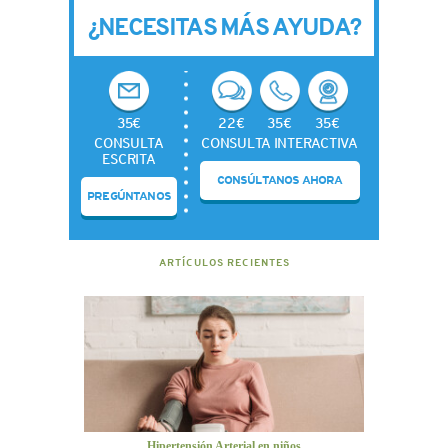
¿NECESITAS MÁS AYUDA?
35€
22€
35€
35€
CONSULTA
CONSULTA INTERACTIVA
ESCRITA
CONSÚLTANOS AHORA
PREGÚNTANOS
ARTÍCULOS RECIENTES
Hipertensión Arterial en niños