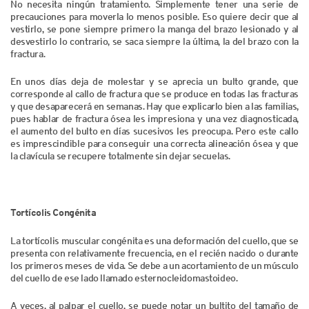
No necesita ningún tratamiento. Simplemente tener una serie de
precauciones para moverla lo menos posible. Eso quiere decir que al
vestirlo, se pone siempre primero la manga del brazo lesionado y al
desvestirlo lo contrario, se saca siempre la última, la del brazo con la
fractura.
En unos días deja de molestar y se aprecia un bulto grande, que
corresponde al callo de fractura que se produce en todas las fracturas
y que desaparecerá en semanas. Hay que explicarlo bien a las familias,
pues hablar de fractura ósea les impresiona y una vez diagnosticada,
el aumento del bulto en días sucesivos les preocupa. Pero este callo
es imprescindible para conseguir una correcta alineación ósea y que
la clavícula se recupere totalmente sin dejar secuelas.
Tortícolis Congénita
La tortícolis muscular congénita es una deformación del cuello, que se
presenta con relativamente frecuencia, en el recién nacido o durante
los primeros meses de vida. Se debe a un acortamiento de un músculo
del cuello de ese lado llamado esternocleidomastoideo.
A veces, al palpar el cuello, se puede notar un bultito del tamaño de