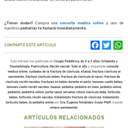
¿Tienes dudas?
Compra una
consulta medica online
y uno de
nuestros
pediatras te llamará inmediatamente.
COMPARTE ESTE ARTÍCULO
Facebook
Twitter
Wh
Esta entrada fue publicada en
Cirugía Pediátrica
,
de 0 a 2 años
,
Ortopedia y
Traumatología
,
Puericultura
,
Recién nacido
,
Todo el año
y etiquetada
consulta
medica online
,
cuidados de la fractura de clavícula
,
eSalud
,
fractura clavícula al
nacimiento
,
fractura clavícula bebes
,
fractura de clavícula al nacer
,
fractura de
clavícula recién nacidos
,
fracturas en bebes durante el parto
,
lesiones cuello bebes
,
lesiones cuello recién nacidos
,
msalud
,
pediatra
,
pediatra en linea
,
pediatra online
,
pediatría
,
pediatría online
,
portal salud
,
secuelas rotura clavícula bebe
,
torticolis
bebes
,
torticolis recién nacidos
,
tratamiento fractura de clavícula
,
tratamiento
torticolis bebes
,
tu pediatra online
por
Dra. Eugenia Fernández-Goula Pfaff
. Guarda
enlace permanente
.
ARTÍCULOS RELACIONADOS