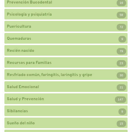
Prevención Bucodental
16
Psicología y psiquiatría
58
Puericultura
72
Quemaduras
9
Recién nacido
79
Recursos para Familias
23
Resfriado común, faringitis, laringitis y gripe
30
Salud Emocional
21
Salud y Prevención
147
Sibilancias
9
Sueño del niño
15