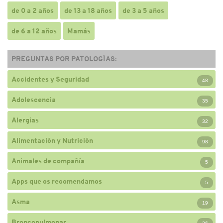
de 0 a 2 años
de 13 a 18 años
de 3 a 5 años
de 6 a 12 años
Mamás
PREGUNTAS POR PATOLOGÍAS:
Accidentes y Seguridad
48
Adolescencia
35
Alergias
32
Alimentación y Nutrición
98
Animales de compañía
5
Apps que os recomendamos
5
Asma
19
Broncopulmonar