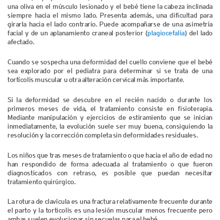
una oliva en el músculo lesionado y el bebé tiene la cabeza inclinada
siempre hacia el mismo lado. Presenta además, una dificultad para
girarla hacia el lado contrario. Puede acompañarse de una asimetría
facial y de un aplanamiento craneal posterior (
plagiocefalia
) del lado
afectado.
Cuando se sospecha una deformidad del cuello conviene que el bebé
sea explorado por el pediatra para determinar si se trata de una
tortícolis muscular u otra alteración cervical más importante.
Si la deformidad se descubre en el recién nacido o durante los
primeros meses de vida, el tratamiento consiste en fisioterapia.
Mediante manipulación y ejercicios de estiramiento que se inician
inmediatamente, la evolución suele ser muy buena, consiguiendo la
resolución y la corrección completa sin deformidades residuales.
Los niños que tras meses de tratamiento o que hacia el año de edad no
han respondido de forma adecuada al tratamiento o que fueron
diagnosticados con retraso, es posible que puedan necesitar
tratamiento quirúrgico.
La rotura de clavícula es una fractura relativamente frecuente durante
el parto y la torticolis es una lesión muscular menos frecuente pero
ambas suelen evolucionar sin secuelas para el bebé.