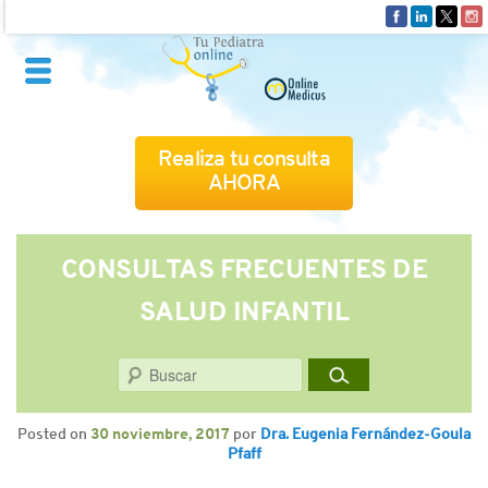
Realiza tu consulta
AHORA
QUIÉNES SOMOS
CONSULTAS FRECUENTES DE
SALUD INFANTIL
CÓMO FUNCIONA
Buscar
CUADRO MÉDICO
Posted on
30 noviembre, 2017
por
Dra. Eugenia Fernández-Goula
CONSULTAS FRECUENTES
Pfaff