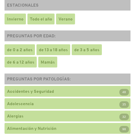
ESTACIONALES
Invierno
Todo el año
Verano
PREGUNTAS POR EDAD:
de 0 a 2 años
de 13 a 18 años
de 3 a 5 años
de 6 a 12 años
Mamás
PREGUNTAS POR PATOLOGÍAS:
Accidentes y Seguridad
48
Adolescencia
35
Alergias
32
Alimentación y Nutrición
98