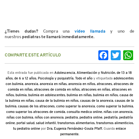
¿Tienes dudas?
Compra una
video llamada
y uno de
nuestros
pediatras te llamará inmediatamente.
COMPARTE ESTE ARTÍCULO
Facebook
Twitter
Wh
Esta entrada fue publicada en
Adolescencia
,
Alimentación y Nutrición
,
de 13 a 18
años
,
de 6 a 12 años
,
Psicología y psiquiatría
,
Todo el año
y etiquetada
adolescentes
con bulimia
,
anorexia
,
anorexia en niñas
,
anorexia en niños
,
atracones
,
atracones de
comida en niñas
,
atracones de comida en niños
,
atracones en niñas
,
atracones en
niños
,
bulimia
,
bulimia en adolescentes
,
bulimia en niñas
,
bulimia en niños
,
causa de
la bulimia en niñas
,
causa de la bulimia en niños
,
causas de la anorexia
,
causas de la
bulimia
,
causas de los atracones
,
como superar la anorexia
,
como superar la bulimia
,
como superar los atracones de comida
,
consulta medica online
,
niñas con anorexia
,
niñas con bulimia
,
niños con anorexia
,
pediatra
,
pediatra online
,
pediatría
,
pediatría
online
,
portal salud
,
salud infantil
,
transtornos alimentarios
,
transtornos alimenticios
,
tu pediatra online
por
Dra. Eugenia Fernández-Goula Pfaff
. Guarda
enlace
permanente
.