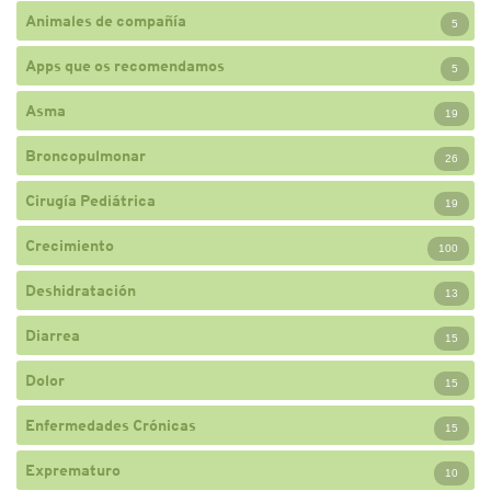
Animales de compañía
5
Apps que os recomendamos
5
Asma
19
Broncopulmonar
26
Cirugía Pediátrica
19
Crecimiento
100
Deshidratación
13
Diarrea
15
Dolor
15
Enfermedades Crónicas
15
Exprematuro
10