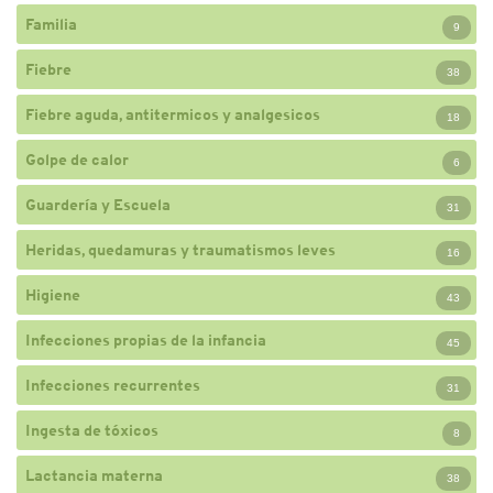
Familia
9
Fiebre
38
Fiebre aguda, antitermicos y analgesicos
18
Golpe de calor
6
Guardería y Escuela
31
Heridas, quedamuras y traumatismos leves
16
Higiene
43
Infecciones propias de la infancia
45
Infecciones recurrentes
31
Ingesta de tóxicos
8
Lactancia materna
38