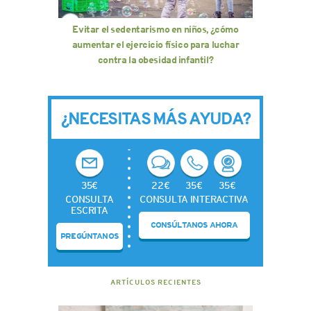
Evitar el sedentarismo en niños, ¿cómo
aumentar el ejercicio físico para luchar
contra la obesidad infantil?
¿NECESITAS MÁS AYUDA?
35€
22€
35€
35€
CONSULTA
CONSULTA INTERACTIVA
ESCRITA
CONSÚLTANOS AHORA
PREGÚNTANOS
ARTÍCULOS RECIENTES