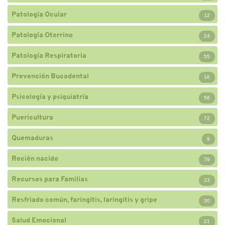
Patología Ocular
12
Patología Otorrino
24
Patología Respiratoria
55
Prevención Bucodental
16
Psicología y psiquiatría
58
Puericultura
72
Quemaduras
9
Recién nacido
79
Recursos para Familias
23
Resfriado común, faringitis, laringitis y gripe
30
Salud Emocional
21