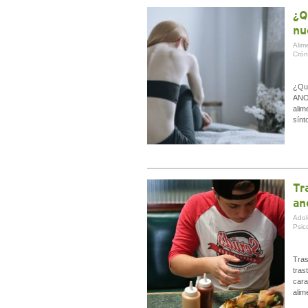
¿Q
nu
Alim
Crón
¿Qué
ANOR
alim
sínt
Tr
an
Adol
Psico
Tras
tras
cara
alim