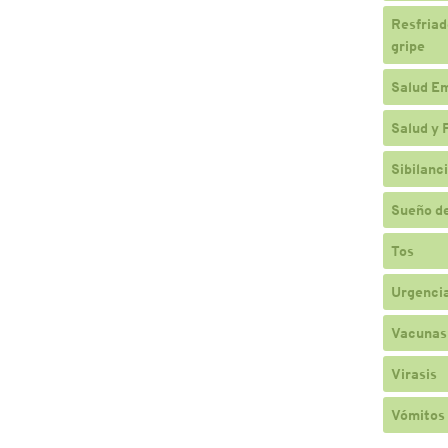
Resfriado
gripe
Salud E
Salud y 
Sibilanc
Sueño de
Tos
Urgencia
Vacunas
Virasis
Vómitos