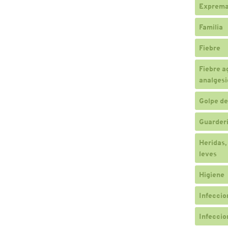
Exprema
Familia
Fiebre
Fiebre a
analgesi
Golpe de
Guarderí
Heridas,
leves
Higiene
Infeccio
Infeccio