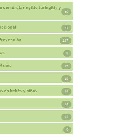
 común, faringitis, laringitis y
30
mocional
21
Prevención
147
ias
9
l niño
15
19
s en bebés y niños
14
14
13
9