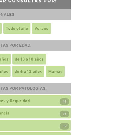
AR CONSULTAS POR:
ONALES
Todo el año
Verano
TAS POR EDAD:
 años
de 13 a 18 años
 años
de 6 a 12 años
Mamás
TAS POR PATOLOGÍAS:
es y Seguridad
48
encia
35
32