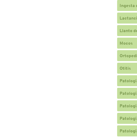
Ingesta 
Lactanc
Llanto d
Mocos
Ortopedi
Otitis
Patologí
Patologí
Patologí
Patologí
Patologí