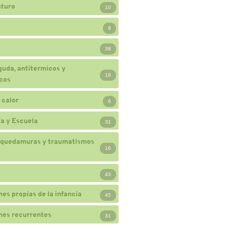
turo
10
9
38
guda, antitermicos y
18
cos
 calor
6
a y Escuela
31
 quedamuras y traumatismos
16
43
nes propias de la infancia
45
nes recurrentes
31