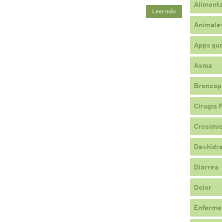
Alimenta
Leer más
Animale
Apps qu
Asma
Broncop
Cirugía 
Crecimi
Deshidr
Diarrea
Dolor
Enferme