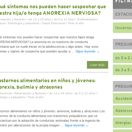
FILTR
ué síntomas nos pueden hacer sospechar que
estra hija/o tenga ANOREXIA NERVIOSA?
ESTACI
entación y Nutrición
/
de 13 a 18 años
/
de 6 a 12 años
/
Enfermedades
icas
/
Psicología y psiquiatría
/
Salud Emocional
/
Todo el año
Invierno
 síntomas nos pueden hacer sospechar que nuestra hija/o tenga
EXIA NERVIOSA? La anorexia es un trastorno de conducta
PREGUN
entaria que se suele iniciar en la adolescencia o algo antes. Hay unos
omas y signos de sospecha que pueden ayudar a …
Sigue leyendo
→
de 0 a 2
Leer más
de 3 a 5
astornos alimentarios en niños y jóvenes:
orexia, bulimia y atracones
PREGUN
escencia
/
Alimentación y Nutrición
/
de 13 a 18 años
/
de 6 a 12 años
/
logía y psiquiatría
/
Todo el año
Accident
Adolesc
tornos alimentarios en niños y jóvenes: anorexia, bulimia y atracones Los
tornos de la conducta alimentaria son trastornos psiquiátricos que se
cterizan por la adopción de conductas anómalas frente a la ingesta de
Alergias
entos por alteraciones de la propia imagen …
Sigue leyendo
→