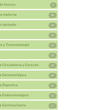
de tóxicos
8
ia materna
38
el lactante
19
13
a y Traumatología
14
15
a Circulatoria y Corazón
12
a Dermatológica
40
a Digestiva
51
a Endocrinológica
11
a Genitourinaria
17