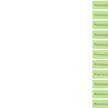
Patologí
Patologí
Patologí
Patologí
Patologí
Prevenc
Psicologí
Puericul
Quemad
Recién n
Recursos