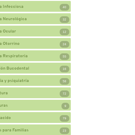
a Infecciosa
40
a Neurológica
32
a Ocular
12
a Otorrino
24
a Respiratoria
55
ión Bucodental
16
a y psiquiatría
58
tura
72
uras
9
acido
79
 para Familias
23