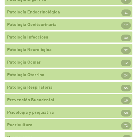
51
Patología Endocrinológica
11
Patología Genitourinaria
17
Patología Infecciosa
40
Patología Neurológica
32
Patología Ocular
12
Patología Otorrino
24
Patología Respiratoria
55
Prevención Bucodental
16
Psicología y psiquiatría
58
Puericultura
72