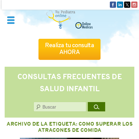
Realiza tu consulta
AHORA
QUIÉNES SOMOS
CONSULTAS FRECUENTES DE
SALUD INFANTIL
CÓMO FUNCIONA
Buscar
CUADRO MÉDICO
ARCHIVO DE LA ETIQUETA:
COMO SUPERAR LOS
CONSULTAS FRECUENTES
ATRACONES DE COMIDA