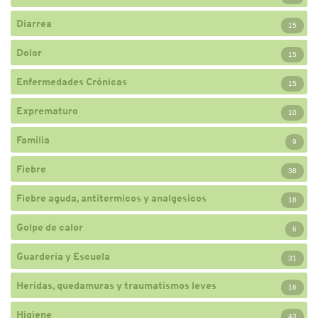
Diarrea
15
Dolor
15
Enfermedades Crónicas
15
Exprematuro
10
Familia
9
Fiebre
38
Fiebre aguda, antitermicos y analgesicos
18
Golpe de calor
6
Guardería y Escuela
31
Heridas, quedamuras y traumatismos leves
16
Higiene
43