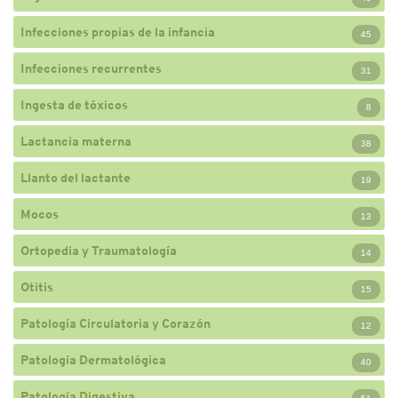
Infecciones propias de la infancia
45
Infecciones recurrentes
31
Ingesta de tóxicos
8
Lactancia materna
38
Llanto del lactante
19
Mocos
13
Ortopedia y Traumatología
14
Otitis
15
Patología Circulatoria y Corazón
12
Patología Dermatológica
40
Patología Digestiva