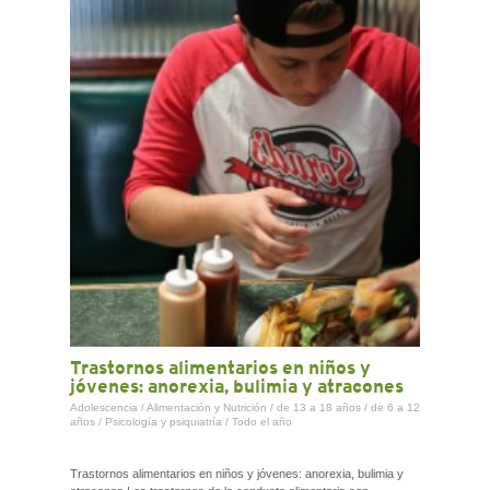
CONTACTO
Trastornos alimentarios en niños y
jóvenes: anorexia, bulimia y atracones
Adolescencia
/
Alimentación y Nutrición
/
de 13 a 18 años
/
de 6 a 12
años
/
Psicología y psiquiatría
/
Todo el año
Trastornos alimentarios en niños y jóvenes: anorexia, bulimia y