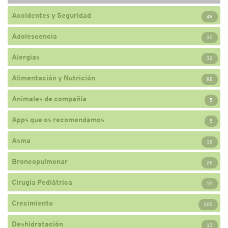
Accidentes y Seguridad
48
Adolescencia
35
Alergias
32
Alimentación y Nutrición
98
Animales de compañía
5
Apps que os recomendamos
5
Asma
19
Broncopulmonar
26
Cirugía Pediátrica
19
Crecimiento
100
Deshidratación
13