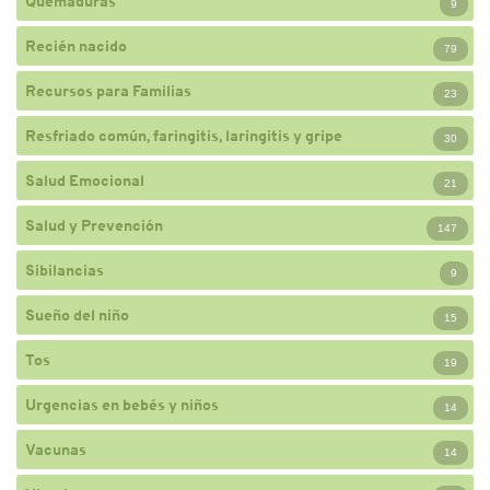
Quemaduras
9
Recién nacido
79
Recursos para Familias
23
Resfriado común, faringitis, laringitis y gripe
30
Salud Emocional
21
Salud y Prevención
147
Sibilancias
9
Sueño del niño
15
Tos
19
Urgencias en bebés y niños
14
Vacunas
14