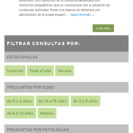
atracones Los trastornos de la conducta alimentaria son
trastornos psiquiátricos que se caracterizan por la adopción de
conductas anómalas frente a la ingesta de alimentos por
alteraciones de la propia imagen …
Sigue leyendo
→
Leer más
FILTRAR CONSULTAS POR:
ESTACIONALES
Invierno
Todo el año
Verano
PREGUNTAS POR EDAD:
de 0 a 2 años
de 13 a 18 años
de 3 a 5 años
de 6 a 12 años
Mamás
PREGUNTAS POR PATOLOGÍAS: