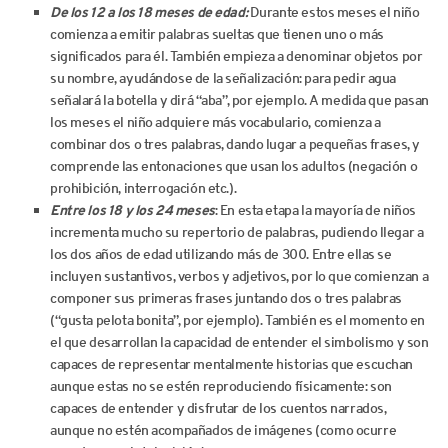
De los 12 a los 18 meses de edad:
Durante estos meses el niño
comienza a emitir palabras sueltas que tienen uno o más
significados para él. También empieza a denominar objetos por
su nombre, ayudándose de la señalización: para pedir agua
señalará la botella y dirá “aba”, por ejemplo. A medida que pasan
los meses el niño adquiere más vocabulario, comienza a
combinar dos o tres palabras, dando lugar a pequeñas frases, y
comprende las entonaciones que usan los adultos (negación o
prohibición, interrogación etc.).
Entre los 18 y los 24 meses
: En esta etapa la mayoría de niños
incrementa mucho su repertorio de palabras, pudiendo llegar a
los dos años de edad utilizando más de 300. Entre ellas se
incluyen sustantivos, verbos y adjetivos, por lo que comienzan a
componer sus primeras frases juntando dos o tres palabras
(“gusta pelota bonita”, por ejemplo). También es el momento en
el que desarrollan la capacidad de entender el simbolismo y son
capaces de representar mentalmente historias que escuchan
aunque estas no se estén reproduciendo físicamente: son
capaces de entender y disfrutar de los cuentos narrados,
aunque no estén acompañados de imágenes (como ocurre