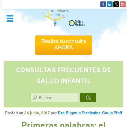
Realiza tu consulta
AHORA
QUIÉNES SOMOS
CONSULTAS FRECUENTES DE
SALUD INFANTIL
CÓMO FUNCIONA
Buscar
CUADRO MÉDICO
Posted on
26 junio, 2017
por
Dra. Eugenia Fernández-Goula Pfaff
CONSULTAS FRECUENTES
Primeras palabras: el