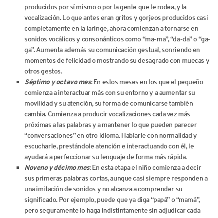
producidos por sí mismo o por la gente que le rodea, y la
vocalización. Lo que antes eran gritos y gorjeos producidos casi
completamente en la laringe, ahora comienzan a tornarse en
sonidos vocálicos y consonánticos como “ma-ma”, “da-da” o “ga-
ga”. Aumenta además su comunicación gestual, sonriendo en
momentos de felicidad o mostrando su desagrado con muecas y
otros gestos.
Séptimo y octavo mes
: En estos meses en los que el pequeño
comienza a interactuar más con su entorno y a aumentar su
movilidad y su atención, su forma de comunicarse también
cambia. Comienza a producir vocalizaciones cada vez más
próximas a las palabras y a mantener lo que pueden parecer
“conversaciones” en otro idioma. Hablarle con normalidad y
escucharle, prestándole atención e interactuando con él, le
ayudará a perfeccionar su lenguaje de forma más rápida.
Noveno y décimo mes
: En esta etapa el niño comienza a decir
sus primeras palabras cortas, aunque casi siempre responden a
una imitación de sonidos y no alcanza a comprender su
significado. Por ejemplo, puede que ya diga “papá” o “mamá”,
pero seguramente lo haga indistintamente sin adjudicar cada