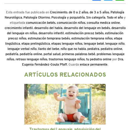
Esta entrada fue publicada en
Crecimiento
,
de 0 a 2 años
,
de 3 a 5 años
,
Patología
Neurológica
,
Patología Otorrino
,
Psicología y psiquiatría
,
Sin categoría
,
Todo el año
y
etiquetada
comunicación bebés
,
comunicación niños
,
consulta medica online
,
crecimiento infantil
,
desarrollo del habla
,
desarrollo del lenguaje en bebés
,
desarrollo
del lenguaje en niños
,
desarrollo infantil
,
estimulación precoz bebés
,
estimulación
precoz niños
,
estimulación temprana bebés
,
estimulación temprana niños
,
etapa
lingüística
,
etapa prelingüística
,
etapas lenguaje niños
,
lenguaje bebé
,
lenguaje niño
,
lenguaje verbal niño
,
llanto del bebe
,
niño que no habla
,
pediatra
,
pediatra online
,
pediatría
,
pediatría online
,
portal salud
,
primeras palabras bebé
,
problemas lenguaje
niños
,
retraso lenguaje niños
,
trastornos lenguaje niños
,
tu pediatra online
por
Dra.
Eugenia Fernández-Goula Pfaff
. Guarda
enlace permanente
.
ARTÍCULOS RELACIONADOS
Trastornos del Lenguaje, adquisición del