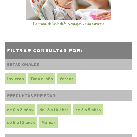
La trona de los bebés: ventajas y uso correcto
FILTRAR CONSULTAS POR:
ESTACIONALES
Invierno
Todo el año
Verano
PREGUNTAS POR EDAD:
de 0 a 2 años
de 13 a 18 años
de 3 a 5 años
de 6 a 12 años
Mamás