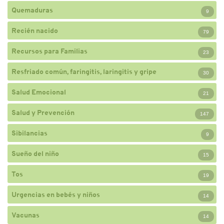
Quemaduras
9
Recién nacido
79
Recursos para Familias
23
Resfriado común, faringitis, laringitis y gripe
30
Salud Emocional
21
Salud y Prevención
147
Sibilancias
9
Sueño del niño
15
Tos
19
Urgencias en bebés y niños
14
Vacunas
14