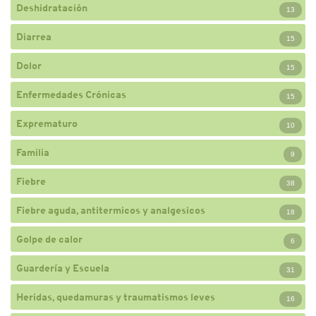
Deshidratación
13
Diarrea
15
Dolor
15
Enfermedades Crónicas
15
Exprematuro
10
Familia
9
Fiebre
38
Fiebre aguda, antitermicos y analgesicos
18
Golpe de calor
6
Guardería y Escuela
31
Heridas, quedamuras y traumatismos leves
16