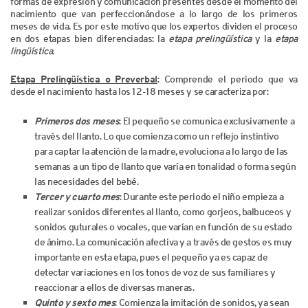
formas de expresión y comunicación presentes desde el momento del
nacimiento que van perfeccionándose a lo largo de los primeros
meses de vida. Es por este motivo que los expertos dividen el proceso
en dos etapas bien diferenciadas: la
etapa prelingüística
y la
etapa
lingüística
.
Etapa Prelingüística o Preverbal
: Comprende el periodo que va
desde el nacimiento hasta los 12-18 meses y se caracteriza por:
Primeros dos meses
: El pequeño se comunica exclusivamente a
través del llanto. Lo que comienza como un reflejo instintivo
para captar la atención de la madre, evoluciona a lo largo de las
semanas a un tipo de llanto que varía en tonalidad o forma según
las necesidades del bebé.
Tercer y cuarto mes
: Durante este periodo el niño empieza a
realizar sonidos diferentes al llanto, como gorjeos, balbuceos y
sonidos guturales o vocales, que varían en función de su estado
de ánimo. La comunicación afectiva y a través de gestos es muy
importante en esta etapa, pues el pequeño ya es capaz de
detectar variaciones en los tonos de voz de sus familiares y
reaccionar a ellos de diversas maneras.
Quinto y sexto mes
: Comienza la imitación de sonidos, ya sean