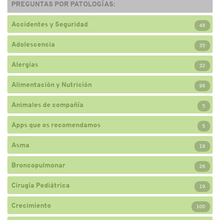
PREGUNTAS POR PATOLOGÍAS:
Accidentes y Seguridad
48
Adolescencia
35
Alergias
32
Alimentación y Nutrición
98
Animales de compañía
5
Apps que os recomendamos
5
Asma
19
Broncopulmonar
26
Cirugía Pediátrica
19
Crecimiento
100