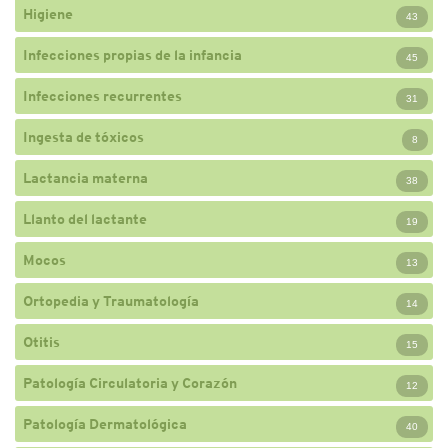
Higiene
43
Infecciones propias de la infancia
45
Infecciones recurrentes
31
Ingesta de tóxicos
8
Lactancia materna
38
Llanto del lactante
19
Mocos
13
Ortopedia y Traumatología
14
Otitis
15
Patología Circulatoria y Corazón
12
Patología Dermatológica
40