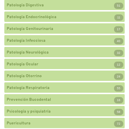
Patología Digestiva
51
Patología Endocrinológica
11
Patología Genitourinaria
17
Patología Infecciosa
40
Patología Neurológica
32
Patología Ocular
12
Patología Otorrino
24
Patología Respiratoria
55
Prevención Bucodental
16
Psicología y psiquiatría
58
Puericultura
72