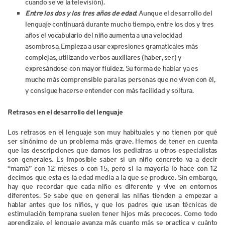
cuando se ve la televisión).
Entre los dos y los tres años de edad
: Aunque el desarrollo del
lenguaje continuará durante mucho tiempo, entre los dos y tres
años el vocabulario del niño aumenta a una velocidad
asombrosa. Empieza a usar expresiones gramaticales más
complejas, utilizando verbos auxiliares (haber, ser) y
expresándose con mayor fluidez. Su forma de hablar ya es
mucho más comprensible para las personas que no viven con él,
y consigue hacerse entender con más facilidad y soltura.
Retrasos en el desarrollo del lenguaje
Los retrasos en el lenguaje son muy habituales y no tienen por qué
ser sinónimo de un problema más grave. Hemos de tener en cuenta
que las descripciones que damos los pediatras u otros especialistas
son generales. Es imposible saber si un niño concreto va a decir
“mamá” con 12 meses o con 15, pero si la mayoría lo hace con 12
decimos que esta es la edad media a la que se produce. Sin embargo,
hay que recordar que cada niño es diferente y vive en entornos
diferentes. Se sabe que en general las niñas tienden a empezar a
hablar antes que los niños, y que los padres que usan técnicas de
estimulación temprana suelen tener hijos más precoces. Como todo
aprendizaje, el lenguaje avanza más cuanto más se practica y cuánto