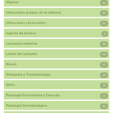
Higiene
43
Infecciones propias de la infancia
45
Infecciones recurrentes
31
Ingesta de tóxicos
8
Lactancia materna
38
Llanto del lactante
19
Mocos
13
Ortopedia y Traumatología
14
Otitis
15
Patología Circulatoria y Corazón
12
Patología Dermatológica
40