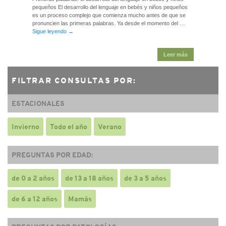
pequeños El desarrollo del lenguaje en bebés y niños pequeños
es un proceso complejo que comienza mucho antes de que se
pronuncien las primeras palabras. Ya desde el momento del …
Sigue leyendo
→
Leer más
FILTRAR CONSULTAS POR:
ESTACIONALES
Invierno
Todo el año
Verano
PREGUNTAS POR EDAD:
de 0 a 2 años
de 13 a 18 años
de 3 a 5 años
de 6 a 12 años
Mamás