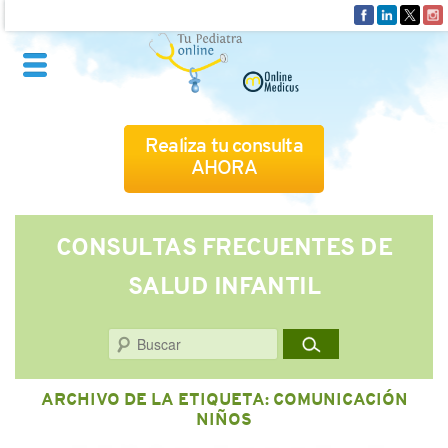
Realiza tu consulta
AHORA
QUIÉNES SOMOS
CONSULTAS FRECUENTES DE
SALUD INFANTIL
CÓMO FUNCIONA
Buscar
CUADRO MÉDICO
ARCHIVO DE LA ETIQUETA:
COMUNICACIÓN
CONSULTAS FRECUENTES
NIÑOS