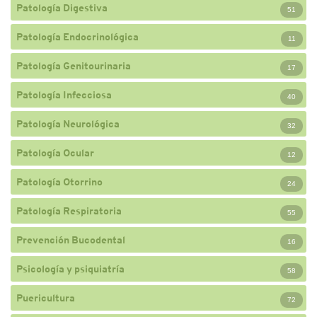
Patología Digestiva
51
Patología Endocrinológica
11
Patología Genitourinaria
17
Patología Infecciosa
40
Patología Neurológica
32
Patología Ocular
12
Patología Otorrino
24
Patología Respiratoria
55
Prevención Bucodental
16
Psicología y psiquiatría
58
Puericultura
72