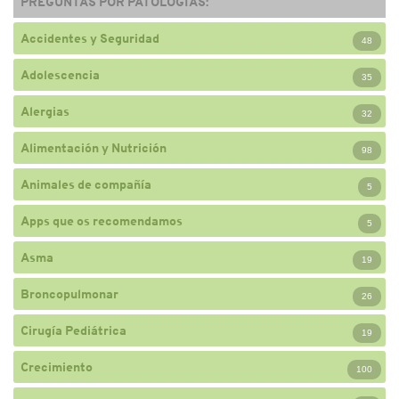
PREGUNTAS POR PATOLOGÍAS:
Accidentes y Seguridad
48
Adolescencia
35
Alergias
32
Alimentación y Nutrición
98
Animales de compañía
5
Apps que os recomendamos
5
Asma
19
Broncopulmonar
26
Cirugía Pediátrica
19
Crecimiento
100