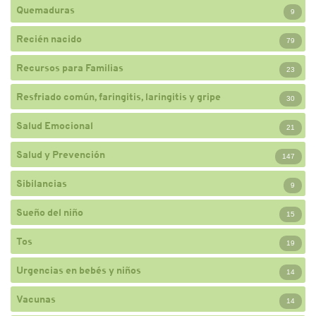
Quemaduras
9
Recién nacido
79
Recursos para Familias
23
Resfriado común, faringitis, laringitis y gripe
30
Salud Emocional
21
Salud y Prevención
147
Sibilancias
9
Sueño del niño
15
Tos
19
Urgencias en bebés y niños
14
Vacunas
14