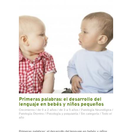
CONTACTO
Primeras palabras: el desarrollo del
lenguaje en bebés y niños pequeños
Crecimiento
/
de 0 a 2 años
/
de 3 a 5 años
/
Patología Neurológica
/
Patología Otorrino
/
Psicología y psiquiatría
/
Sin categoría
/
Todo el
año
Primeras palabras: el desarrollo del lenguaje en bebés y niños