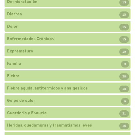
Deshidratación
13
Diarrea
15
Dolor
15
Enfermedades Crónicas
15
Exprematuro
10
Familia
9
Fiebre
38
Fiebre aguda, antitermicos y analgesicos
18
Golpe de calor
6
Guardería y Escuela
31
Heridas, quedamuras y traumatismos leves
16