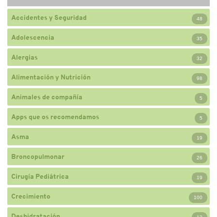
Accidentes y Seguridad
48
Adolescencia
35
Alergias
32
Alimentación y Nutrición
98
Animales de compañía
5
Apps que os recomendamos
5
Asma
19
Broncopulmonar
26
Cirugía Pediátrica
19
Crecimiento
100
Deshidratación