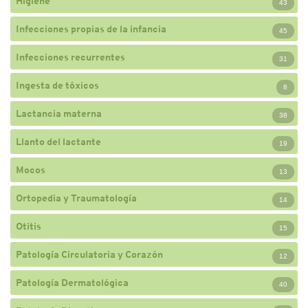
Higiene
43
Infecciones propias de la infancia
45
Infecciones recurrentes
31
Ingesta de tóxicos
8
Lactancia materna
38
Llanto del lactante
19
Mocos
13
Ortopedia y Traumatología
14
Otitis
15
Patología Circulatoria y Corazón
12
Patología Dermatológica
40