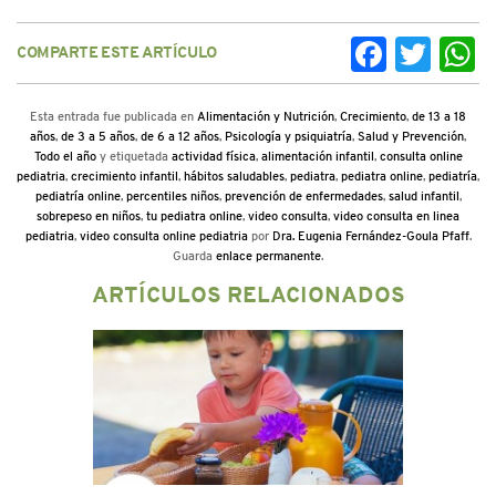
COMPARTE ESTE ARTÍCULO
Facebook
Twitter
Wh
Esta entrada fue publicada en
Alimentación y Nutrición
,
Crecimiento
,
de 13 a 18
años
,
de 3 a 5 años
,
de 6 a 12 años
,
Psicología y psiquiatría
,
Salud y Prevención
,
Todo el año
y etiquetada
actividad física
,
alimentación infantil
,
consulta online
pediatria
,
crecimiento infantil
,
hábitos saludables
,
pediatra
,
pediatra online
,
pediatría
,
pediatría online
,
percentiles niños
,
prevención de enfermedades
,
salud infantil
,
sobrepeso en niños
,
tu pediatra online
,
video consulta
,
video consulta en linea
pediatria
,
video consulta online pediatria
por
Dra. Eugenia Fernández-Goula Pfaff
.
Guarda
enlace permanente
.
ARTÍCULOS RELACIONADOS