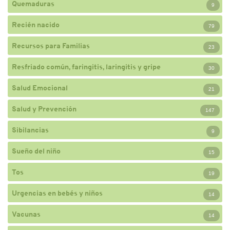
Quemaduras
9
Recién nacido
79
Recursos para Familias
23
Resfriado común, faringitis, laringitis y gripe
30
Salud Emocional
21
Salud y Prevención
147
Sibilancias
9
Sueño del niño
15
Tos
19
Urgencias en bebés y niños
14
Vacunas
14