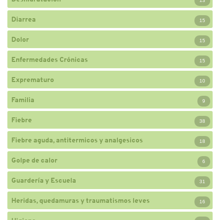
13
Diarrea
15
Dolor
15
Enfermedades Crónicas
15
Exprematuro
10
Familia
9
Fiebre
38
Fiebre aguda, antitermicos y analgesicos
18
Golpe de calor
6
Guardería y Escuela
31
Heridas, quedamuras y traumatismos leves
16