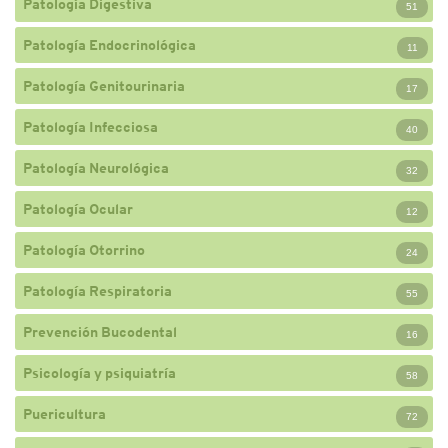
Patología Digestiva
51
Patología Endocrinológica
11
Patología Genitourinaria
17
Patología Infecciosa
40
Patología Neurológica
32
Patología Ocular
12
Patología Otorrino
24
Patología Respiratoria
55
Prevención Bucodental
16
Psicología y psiquiatría
58
Puericultura
72