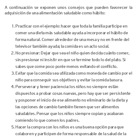
A continuación se exponen unos consejos que pueden favorecer la
adquisición de una alimentación saludable como hábito:
Practicar con el ejemplo: hacer que toda la familia participe en
comer una dieta más saludable ayuda a incorporar el hábito de
forma natural. Comer alrededor de una mesa y no en frente del
televisor también ayuda; la comida es un acto social.
No presionar: Dejar que sea el niño quien decida cuánto comer,
sin presionar ni insistir en que se termine todo lo del plato. Si
sabes que come poco ponle menos evitando el conflicto.
Evitar que la comida sea utilizada como moneda de cambio por el
niño para conseguir sus objetivos y evitar la comida basura.
Perseverar y tener paciencia: los niños no siempre están
dispuestos a probar cosas nuevas, pero hay que ser persistente
y posponer el inicio de ese alimento no eliminarlo de la dieta y
las opciones de cambio también tienen que ser alimentos
saludables. Pensar que los niños siempre copian y acabaran
comiendo lo que comen los padres.
Hacer la compra con los niños es una buena opción para que
colaboren y participen de forma responsable de la salud de la