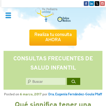
Realiza tu consulta
AHORA
QUIÉNES SOMOS
CONSULTAS FRECUENTES DE
SALUD INFANTIL
CÓMO FUNCIONA
Buscar
CUADRO MÉDICO
Posted on
6 marzo, 2017
por
Dra. Eugenia Fernández-Goula Pfaff
CONSULTAS FRECUENTES
Qué significa tener una