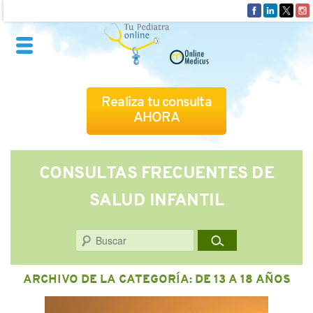
Realiza tu consulta
AHORA
QUIÉNES SOMOS
CONSULTAS FRECUENTES DE
SALUD INFANTIL
CÓMO FUNCIONA
Buscar
CUADRO MÉDICO
ARCHIVO DE LA CATEGORÍA:
DE 13 A 18 AÑOS
CONSULTAS FRECUENTES