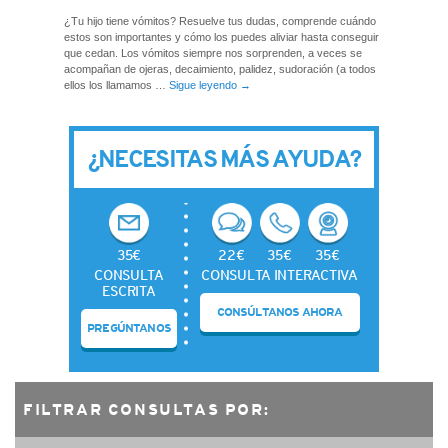
¿Tu hijo tiene vómitos? Resuelve tus dudas, comprende cuándo
estos son importantes y cómo los puedes aliviar hasta conseguir
que cedan. Los vómitos siempre nos sorprenden, a veces se
acompañan de ojeras, decaimiento, palidez, sudoración (a todos
ellos los llamamos …
Sigue leyendo
→
¿NECESITAS MÁS AYUDA?
35€
22€
35€
35€
CONSULTA
CONSULTA INTERACTIVA
ESCRITA
CONSÚLTANOS AHORA
PREGÚNTANOS
FILTRAR CONSULTAS POR: