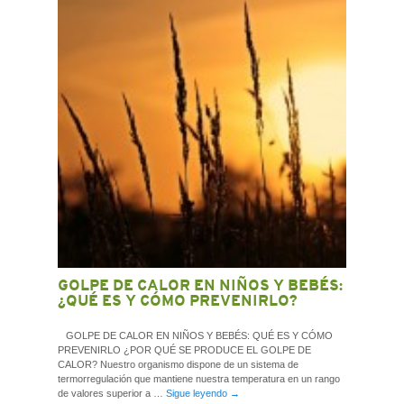
CONTACTO
GOLPE DE CALOR EN NIÑOS Y BEBÉS:
¿QUÉ ES Y CÓMO PREVENIRLO?
GOLPE DE CALOR EN NIÑOS Y BEBÉS: QUÉ ES Y CÓMO
PREVENIRLO ¿POR QUÉ SE PRODUCE EL GOLPE DE
CALOR? Nuestro organismo dispone de un sistema de
termorregulación que mantiene nuestra temperatura en un rango
de valores superior a …
Sigue leyendo
→