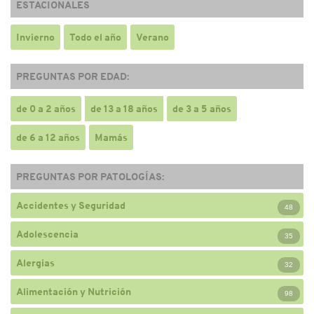
ESTACIONALES
Invierno
Todo el año
Verano
PREGUNTAS POR EDAD:
de 0 a 2 años
de 13 a 18 años
de 3 a 5 años
de 6 a 12 años
Mamás
PREGUNTAS POR PATOLOGÍAS:
Accidentes y Seguridad
48
Adolescencia
35
Alergias
32
Alimentación y Nutrición
98