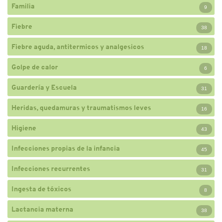
Familia
9
Fiebre
38
Fiebre aguda, antitermicos y analgesicos
18
Golpe de calor
6
Guardería y Escuela
31
Heridas, quedamuras y traumatismos leves
16
Higiene
43
Infecciones propias de la infancia
45
Infecciones recurrentes
31
Ingesta de tóxicos
8
Lactancia materna
38