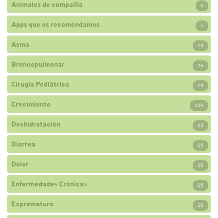
Animales de compañía
5
Apps que os recomendamos
5
Asma
19
Broncopulmonar
26
Cirugía Pediátrica
19
Crecimiento
100
Deshidratación
13
Diarrea
15
Dolor
15
Enfermedades Crónicas
15
Exprematuro
10