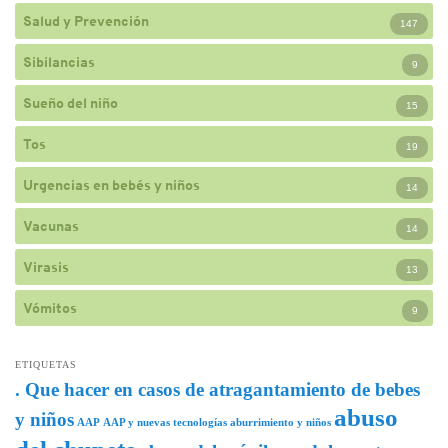
Salud y Prevención
147
Sibilancias
9
Sueño del niño
15
Tos
19
Urgencias en bebés y niños
14
Vacunas
14
Virasis
13
Vómitos
9
ETIQUETAS
. Que hacer en casos de atragantamiento de bebes
abuso
y niños
AAP
AAP y nuevas tecnologías
aburrimiento y niños