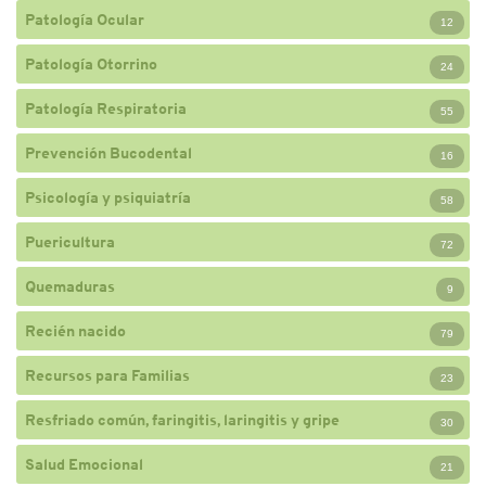
Patología Ocular
12
Patología Otorrino
24
Patología Respiratoria
55
Prevención Bucodental
16
Psicología y psiquiatría
58
Puericultura
72
Quemaduras
9
Recién nacido
79
Recursos para Familias
23
Resfriado común, faringitis, laringitis y gripe
30
Salud Emocional
21