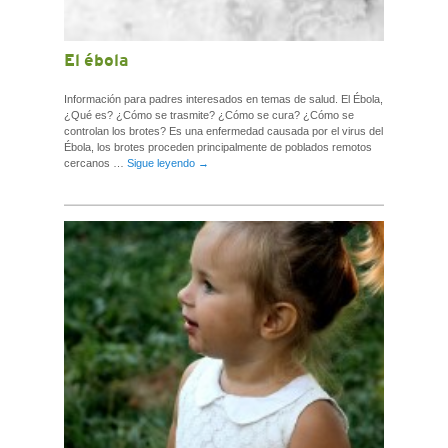
El ébola
Información para padres interesados en temas de salud. El Ébola,
¿Qué es? ¿Cómo se trasmite? ¿Cómo se cura? ¿Cómo se
controlan los brotes? Es una enfermedad causada por el virus del
Ébola, los brotes proceden principalmente de poblados remotos
cercanos …
Sigue leyendo
→