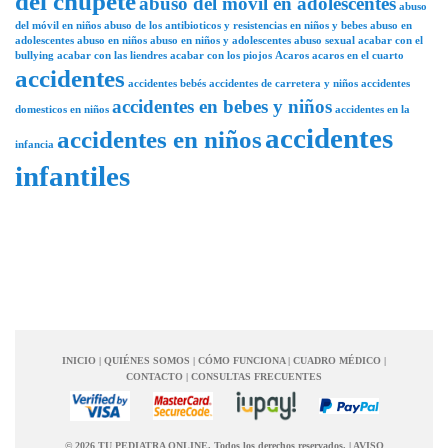
del chupete
abuso del móvil en adolescentes
abuso
del móvil en niños
abuso de los antibioticos y resistencias en niños y bebes
abuso en
adolescentes
abuso en niños
abuso en niños y adolescentes
abuso sexual
acabar con el
bullying
acabar con las liendres
acabar con los piojos
Acaros
acaros en el cuarto
accidentes
accidentes bebés
accidentes de carretera y niños
accidentes
accidentes en bebes y niños
domesticos en niños
accidentes en la
accidentes
accidentes en niños
infancia
infantiles
INICIO
|
QUIÉNES SOMOS
|
CÓMO FUNCIONA
|
CUADRO MÉDICO
|
CONTACTO
|
CONSULTAS FRECUENTES
© 2026 TU PEDIATRA ONLINE. Todos los derechos reservados.
|
AVISO