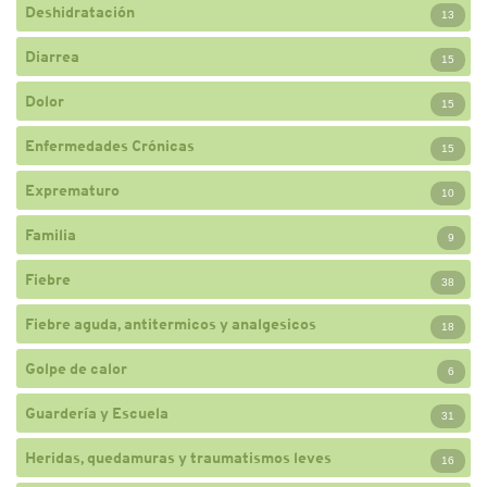
Deshidratación
13
Diarrea
15
Dolor
15
Enfermedades Crónicas
15
Exprematuro
10
Familia
9
Fiebre
38
Fiebre aguda, antitermicos y analgesicos
18
Golpe de calor
6
Guardería y Escuela
31
Heridas, quedamuras y traumatismos leves
16