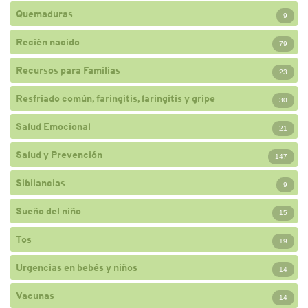
Quemaduras
9
Recién nacido
79
Recursos para Familias
23
Resfriado común, faringitis, laringitis y gripe
30
Salud Emocional
21
Salud y Prevención
147
Sibilancias
9
Sueño del niño
15
Tos
19
Urgencias en bebés y niños
14
Vacunas
14