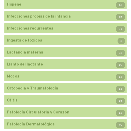
Higiene
43
Infecciones propias de la infancia
45
Infecciones recurrentes
31
Ingesta de tóxicos
8
Lactancia materna
38
Llanto del lactante
19
Mocos
13
Ortopedia y Traumatología
14
Otitis
15
Patología Circulatoria y Corazón
12
Patología Dermatológica
40