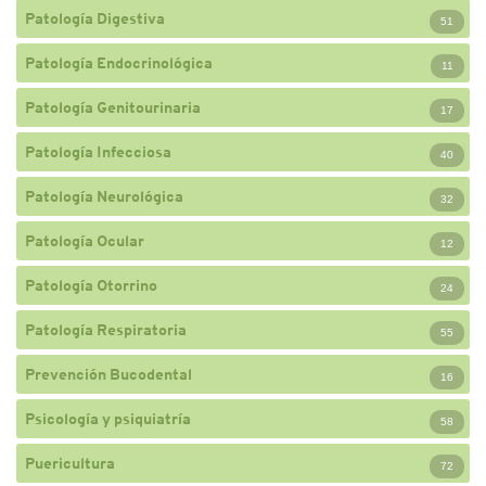
Patología Digestiva
51
Patología Endocrinológica
11
Patología Genitourinaria
17
Patología Infecciosa
40
Patología Neurológica
32
Patología Ocular
12
Patología Otorrino
24
Patología Respiratoria
55
Prevención Bucodental
16
Psicología y psiquiatría
58
Puericultura
72