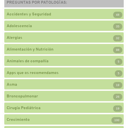
PREGUNTAS POR PATOLOGÍAS:
Accidentes y Seguridad
48
Adolescencia
35
Alergias
32
Alimentación y Nutrición
98
Animales de compañía
5
Apps que os recomendamos
5
Asma
19
Broncopulmonar
26
Cirugía Pediátrica
19
Crecimiento
100