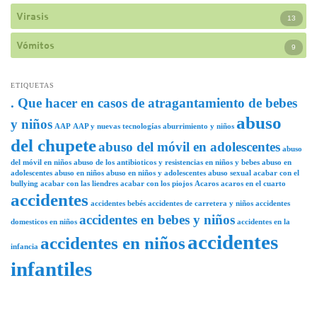
Virasis
13
Vómitos
9
ETIQUETAS
. Que hacer en casos de atragantamiento de bebes
abuso
y niños
AAP
AAP y nuevas tecnologías
aburrimiento y niños
del chupete
abuso del móvil en adolescentes
abuso
del móvil en niños
abuso de los antibioticos y resistencias en niños y bebes
abuso en
adolescentes
abuso en niños
abuso en niños y adolescentes
abuso sexual
acabar con el
bullying
acabar con las liendres
acabar con los piojos
Acaros
acaros en el cuarto
accidentes
accidentes bebés
accidentes de carretera y niños
accidentes
accidentes en bebes y niños
domesticos en niños
accidentes en la
accidentes
accidentes en niños
infancia
infantiles