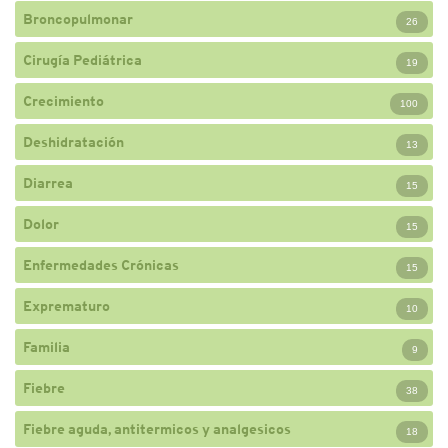
Broncopulmonar
26
Cirugía Pediátrica
19
Crecimiento
100
Deshidratación
13
Diarrea
15
Dolor
15
Enfermedades Crónicas
15
Exprematuro
10
Familia
9
Fiebre
38
Fiebre aguda, antitermicos y analgesicos
18