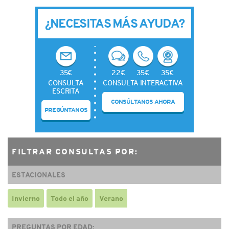
¿NECESITAS MÁS AYUDA?
35€
22€
35€
35€
CONSULTA
CONSULTA INTERACTIVA
ESCRITA
CONSÚLTANOS AHORA
PREGÚNTANOS
FILTRAR CONSULTAS POR:
ESTACIONALES
Invierno
Todo el año
Verano
PREGUNTAS POR EDAD: