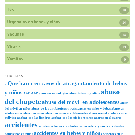
Tos
19
Urgencias en bebés y niños
14
Vacunas
14
Virasis
13
Vómitos
9
ETIQUETAS
. Que hacer en casos de atragantamiento de bebes
abuso
y niños
AAP
AAP y nuevas tecnologías
aburrimiento y niños
del chupete
abuso del móvil en adolescentes
abuso
del móvil en niños
abuso de los antibioticos y resistencias en niños y bebes
abuso en
adolescentes
abuso en niños
abuso en niños y adolescentes
abuso sexual
acabar con el
bullying
acabar con las liendres
acabar con los piojos
Acaros
acaros en el cuarto
accidentes
accidentes bebés
accidentes de carretera y niños
accidentes
accidentes en bebes y niños
domesticos en niños
accidentes en la