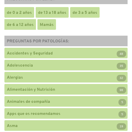
de 0 a 2 años
de 13 a 18 años
de 3 a 5 años
de 6 a 12 años
Mamás
PREGUNTAS POR PATOLOGÍAS:
Accidentes y Seguridad
48
Adolescencia
35
Alergias
32
Alimentación y Nutrición
98
Animales de compañía
5
Apps que os recomendamos
5
Asma
19