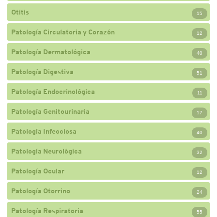
Otitis
15
Patología Circulatoria y Corazón
12
Patología Dermatológica
40
Patología Digestiva
51
Patología Endocrinológica
11
Patología Genitourinaria
17
Patología Infecciosa
40
Patología Neurológica
32
Patología Ocular
12
Patología Otorrino
24
Patología Respiratoria
55