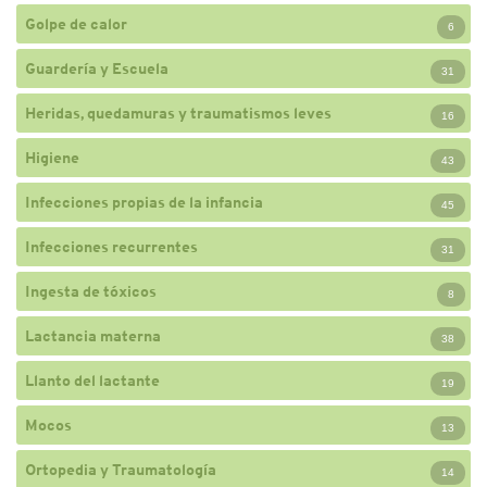
Golpe de calor
6
Guardería y Escuela
31
Heridas, quedamuras y traumatismos leves
16
Higiene
43
Infecciones propias de la infancia
45
Infecciones recurrentes
31
Ingesta de tóxicos
8
Lactancia materna
38
Llanto del lactante
19
Mocos
13
Ortopedia y Traumatología
14