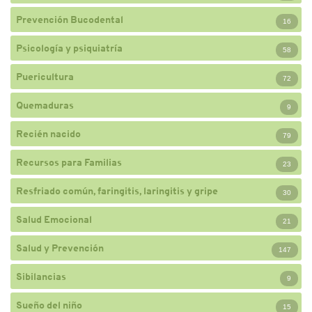
Prevención Bucodental
16
Psicología y psiquiatría
58
Puericultura
72
Quemaduras
9
Recién nacido
79
Recursos para Familias
23
Resfriado común, faringitis, laringitis y gripe
30
Salud Emocional
21
Salud y Prevención
147
Sibilancias
9
Sueño del niño
15