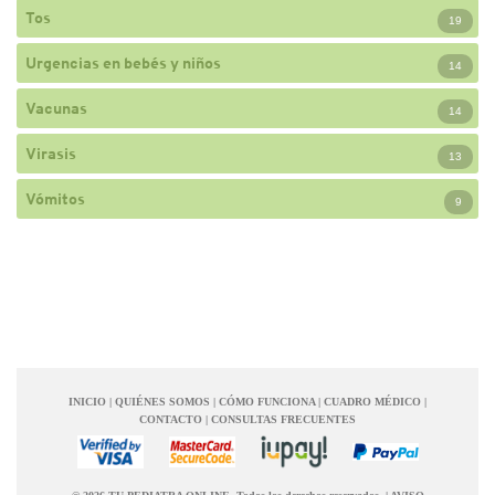
Tos
19
Urgencias en bebés y niños
14
Vacunas
14
Virasis
13
Vómitos
9
INICIO
|
QUIÉNES SOMOS
|
CÓMO FUNCIONA
|
CUADRO MÉDICO
|
CONTACTO
|
CONSULTAS FRECUENTES