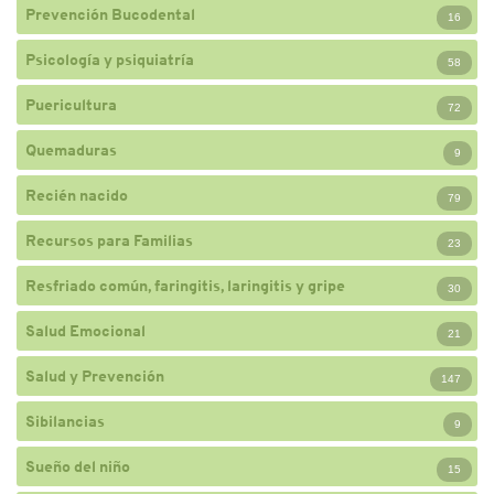
Prevención Bucodental
16
Psicología y psiquiatría
58
Puericultura
72
Quemaduras
9
Recién nacido
79
Recursos para Familias
23
Resfriado común, faringitis, laringitis y gripe
30
Salud Emocional
21
Salud y Prevención
147
Sibilancias
9
Sueño del niño
15