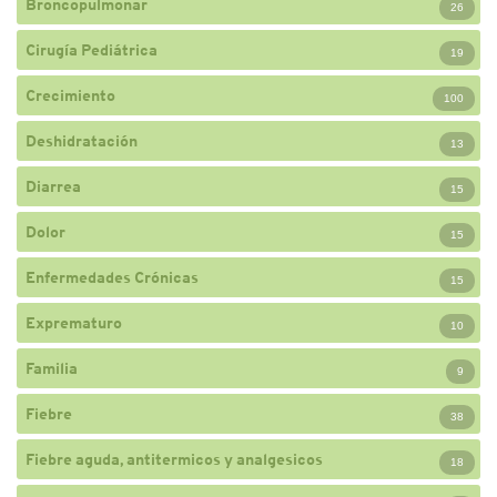
Broncopulmonar
26
Cirugía Pediátrica
19
Crecimiento
100
Deshidratación
13
Diarrea
15
Dolor
15
Enfermedades Crónicas
15
Exprematuro
10
Familia
9
Fiebre
38
Fiebre aguda, antitermicos y analgesicos
18