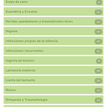
Golpe de calor
6
Guardería y Escuela
31
Heridas, quedamuras y traumatismos leves
16
Higiene
43
Infecciones propias de la infancia
45
Infecciones recurrentes
31
Ingesta de tóxicos
8
Lactancia materna
38
Llanto del lactante
19
Mocos
13
Ortopedia y Traumatología
14