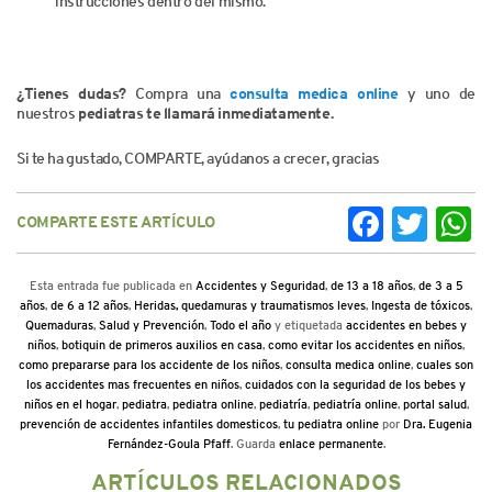
instrucciones dentro del mismo.
¿Tienes dudas?
Compra una
consulta medica online
y uno de
nuestros
pediatras te llamará inmediatamente.
Si te ha gustado, COMPARTE, ayúdanos a crecer, gracias
COMPARTE ESTE ARTÍCULO
Facebook
Twitter
Wh
Esta entrada fue publicada en
Accidentes y Seguridad
,
de 13 a 18 años
,
de 3 a 5
años
,
de 6 a 12 años
,
Heridas, quedamuras y traumatismos leves
,
Ingesta de tóxicos
,
Quemaduras
,
Salud y Prevención
,
Todo el año
y etiquetada
accidentes en bebes y
niños
,
botiquin de primeros auxilios en casa
,
como evitar los accidentes en niños
,
como prepararse para los accidente de los niños
,
consulta medica online
,
cuales son
los accidentes mas frecuentes en niños
,
cuidados con la seguridad de los bebes y
niños en el hogar
,
pediatra
,
pediatra online
,
pediatría
,
pediatría online
,
portal salud
,
prevención de accidentes infantiles domesticos
,
tu pediatra online
por
Dra. Eugenia
Fernández-Goula Pfaff
. Guarda
enlace permanente
.
ARTÍCULOS RELACIONADOS