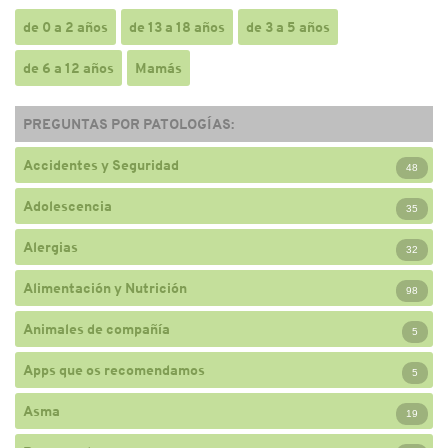
de 0 a 2 años
de 13 a 18 años
de 3 a 5 años
de 6 a 12 años
Mamás
PREGUNTAS POR PATOLOGÍAS:
Accidentes y Seguridad
48
Adolescencia
35
Alergias
32
Alimentación y Nutrición
98
Animales de compañía
5
Apps que os recomendamos
5
Asma
19