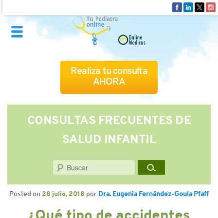
Realiza tu consulta
AHORA
QUIÉNES SOMOS
CONSULTAS FRECUENTES DE
SALUD INFANTIL
CÓMO FUNCIONA
Buscar
CUADRO MÉDICO
Posted on
28 julio, 2018
por
Dra. Eugenia Fernández-Goula Pfaff
CONSULTAS FRECUENTES
¿Qué tipo de accidentes