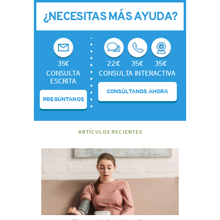
¿NECESITAS MÁS AYUDA?
35€
22€
35€
35€
CONSULTA
CONSULTA INTERACTIVA
ESCRITA
CONSÚLTANOS AHORA
PREGÚNTANOS
ARTÍCULOS RECIENTES