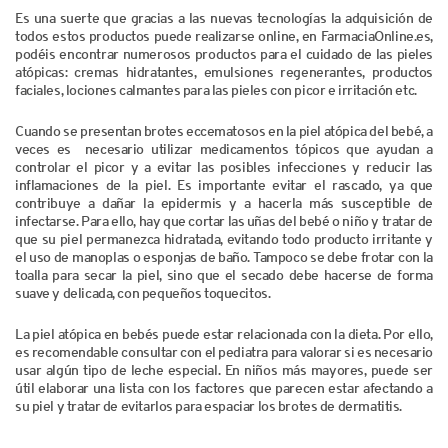
Es una suerte que gracias a las nuevas tecnologías la adquisición de
todos estos productos puede realizarse online, en FarmaciaOnline.es,
podéis encontrar numerosos productos para el cuidado de las pieles
atópicas: cremas hidratantes, emulsiones regenerantes, productos
faciales, lociones calmantes para las pieles con picor e irritación etc.
Cuando se presentan brotes eccematosos en la piel atópica del bebé, a
veces es necesario utilizar medicamentos tópicos que ayudan a
controlar el picor y a evitar las posibles infecciones y reducir las
inflamaciones de la piel. Es importante evitar el rascado, ya que
contribuye a dañar la epidermis y a hacerla más susceptible de
infectarse. Para ello, hay que cortar las uñas del bebé o niño y tratar de
que su piel permanezca hidratada, evitando todo producto irritante y
el uso de manoplas o esponjas de baño. Tampoco se debe frotar con la
toalla para secar la piel, sino que el secado debe hacerse de forma
suave y delicada, con pequeños toquecitos.
La piel atópica en bebés puede estar relacionada con la dieta. Por ello,
es recomendable consultar con el pediatra para valorar si es necesario
usar algún tipo de leche especial. En niños más mayores, puede ser
útil elaborar una lista con los factores que parecen estar afectando a
su piel y tratar de evitarlos para espaciar los brotes de dermatitis.