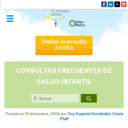
Realiza tu consulta
AHORA
QUIÉNES SOMOS
CONSULTAS FRECUENTES DE
SALUD INFANTIL
CÓMO FUNCIONA
Buscar
CUADRO MÉDICO
Posted on
15 diciembre, 2016
por
Dra. Eugenia Fernández-Goula
CONSULTAS FRECUENTES
Pfaff