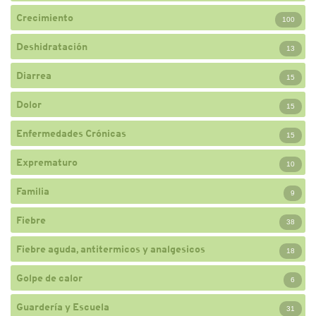
Crecimiento
100
Deshidratación
13
Diarrea
15
Dolor
15
Enfermedades Crónicas
15
Exprematuro
10
Familia
9
Fiebre
38
Fiebre aguda, antitermicos y analgesicos
18
Golpe de calor
6
Guardería y Escuela
31