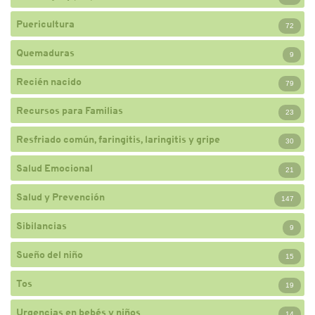
Puericultura
72
Quemaduras
9
Recién nacido
79
Recursos para Familias
23
Resfriado común, faringitis, laringitis y gripe
30
Salud Emocional
21
Salud y Prevención
147
Sibilancias
9
Sueño del niño
15
Tos
19
Urgencias en bebés y niños
14