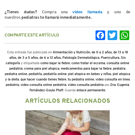
¿Tienes dudas?
Compra una
video llamada
y uno de
nuestros
pediatras te llamará inmediatamente.
COMPARTE ESTE ARTÍCULO
Facebook
Twitter
Wh
Esta entrada fue publicada en
Alimentación y Nutrición
,
de 0 a 2 años
,
de 13 a 18
años
,
de 3 a 5 años
,
de 6 a 12 años
,
Patología Dermatológica
,
Puericultura
,
Sin
categoría
y etiquetada
como bajar la fiebre
,
como tratar el eccema
,
consulta online
pediatria
,
crema para piel atopica
,
medicamentos para bajar la fiebre
,
pediatra
,
pediatra online
,
pediatría
,
pediatría online
,
piel atopica en bebes y niños
,
piel atopica
y la dieta
,
que hacer cuando tienes fiebre
,
tu pediatra online
,
video consulta en linea
pediatria
,
video consulta online pediatria
,
video consulta pediatria
por
Dra. Eugenia
Fernández-Goula Pfaff
. Guarda
enlace permanente
.
ARTÍCULOS RELACIONADOS