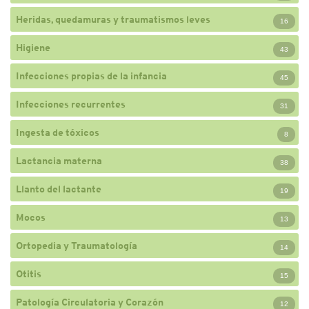
Heridas, quedamuras y traumatismos leves
16
Higiene
43
Infecciones propias de la infancia
45
Infecciones recurrentes
31
Ingesta de tóxicos
8
Lactancia materna
38
Llanto del lactante
19
Mocos
13
Ortopedia y Traumatología
14
Otitis
15
Patología Circulatoria y Corazón
12