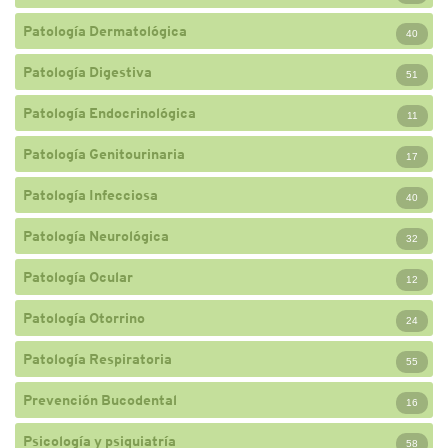
Patología Dermatológica
40
Patología Digestiva
51
Patología Endocrinológica
11
Patología Genitourinaria
17
Patología Infecciosa
40
Patología Neurológica
32
Patología Ocular
12
Patología Otorrino
24
Patología Respiratoria
55
Prevención Bucodental
16
Psicología y psiquiatría
58