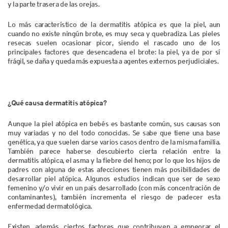
y la parte trasera de las orejas.
Lo más característico de la dermatitis atópica es que la piel, aun
cuando no existe ningún brote, es muy seca y quebradiza. Las pieles
resecas suelen ocasionar picor, siendo el rascado uno de los
principales factores que desencadena el brote: la piel, ya de por sí
frágil, se daña y queda más expuesta a agentes externos perjudiciales.
¿Qué causa dermatitis atópica?
Aunque la piel atópica en bebés es bastante común, sus causas son
muy variadas y no del todo conocidas. Se sabe que tiene una base
genética, ya que suelen darse varios casos dentro de la misma familia.
También parece haberse descubierto cierta relación entre la
dermatitis atópica, el asma y la fiebre del heno; por lo que los hijos de
padres con alguna de estas afecciones tienen más posibilidades de
desarrollar piel atópica. Algunos estudios indican que ser de sexo
femenino y/o vivir en un país desarrollado (con más concentración de
contaminantes), también incrementa el riesgo de padecer esta
enfermedad dermatológica.
Existen, además, ciertos factores que contribuyen a empeorar el