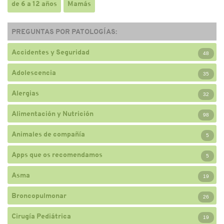
de 6 a 12 años
Mamás
PREGUNTAS POR PATOLOGÍAS:
Accidentes y Seguridad
48
Adolescencia
35
Alergias
32
Alimentación y Nutrición
98
Animales de compañía
5
Apps que os recomendamos
5
Asma
19
Broncopulmonar
26
Cirugía Pediátrica
19