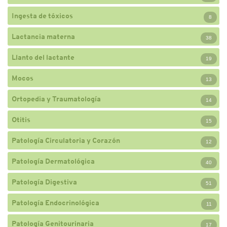
Ingesta de tóxicos
8
Lactancia materna
38
Llanto del lactante
19
Mocos
13
Ortopedia y Traumatología
14
Otitis
15
Patología Circulatoria y Corazón
12
Patología Dermatológica
40
Patología Digestiva
51
Patología Endocrinológica
11
Patología Genitourinaria
17