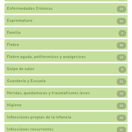
Enfermedades Crónicas
15
Exprematuro
10
Familia
9
Fiebre
38
Fiebre aguda, antitermicos y analgesicos
18
Golpe de calor
6
Guardería y Escuela
31
Heridas, quedamuras y traumatismos leves
16
Higiene
43
Infecciones propias de la infancia
45
Infecciones recurrentes
31