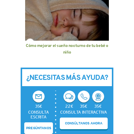
Cómo mejorar el sueño nocturno de tu bebé o
niño
¿NECESITAS MÁS AYUDA?
35€
22€
35€
35€
CONSULTA
CONSULTA INTERACTIVA
ESCRITA
CONSÚLTANOS AHORA
PREGÚNTANOS