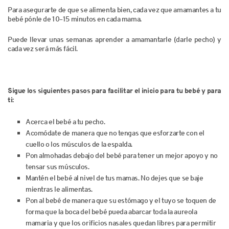
Para asegurarte de que se alimenta bien, cada vez que amamantes a tu
bebé pónle de 10–15 minutos en cada mama.
Puede llevar unas semanas aprender a amamantarle (darle pecho) y
cada vez será más fácil.
Sigue los siguientes pasos para facilitar el inicio para tu bebé y para
ti:
Acerca el bebé a tu pecho.
Acomódate de manera que no tengas que esforzarte con el
cuello o los músculos de la espalda.
Pon almohadas debajo del bebé para tener un mejor apoyo y no
tensar sus músculos.
Mantén el bebé al nivel de tus mamas. No dejes que se baje
mientras le alimentas.
Pon al bebé de manera que su estómago y el tuyo se toquen de
forma que la boca del bebé pueda abarcar toda la aureola
mamaria y que los orificios nasales quedan libres para permitir