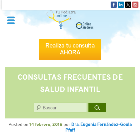
Realiza tu consulta
AHORA
QUIÉNES SOMOS
CONSULTAS FRECUENTES DE
SALUD INFANTIL
CÓMO FUNCIONA
Buscar
CUADRO MÉDICO
Posted on
14 febrero, 2016
por
Dra. Eugenia Fernández-Goula
CONSULTAS FRECUENTES
Pfaff