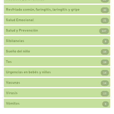
Resfriado común, faringitis, laringitis y gripe
30
Salud Emocional
21
Salud y Prevención
147
Sibilancias
9
Sueño del niño
15
Tos
19
Urgencias en bebés y niños
14
Vacunas
14
Virasis
13
Vómitos
9