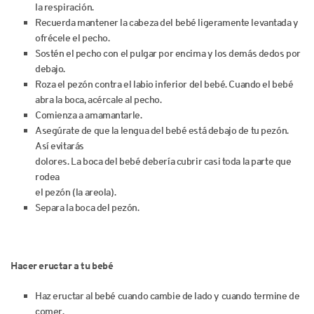
la respiración.
Recuerda mantener la cabeza del bebé ligeramente levantada y
ofrécele el pecho.
Sostén el pecho con el pulgar por encima y los demás dedos por
debajo.
Roza el pezón contra el labio inferior del bebé. Cuando el bebé
abra la boca, acércale al pecho.
Comienza a amamantarle.
Asegúrate de que la lengua del bebé está debajo de tu pezón.
Así evitarás
dolores. La boca del bebé debería cubrir casi toda la parte que
rodea
el pezón (la areola).
Separa la boca del pezón.
Hacer eructar a tu bebé
Haz eructar al bebé cuando cambie de lado y cuando termine de
comer.