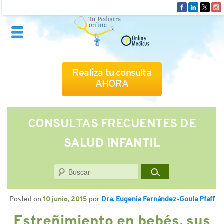
Realiza tu consulta
AHORA
QUIÉNES SOMOS
CONSULTAS FRECUENTES DE
SALUD INFANTIL
CÓMO FUNCIONA
Buscar
CUADRO MÉDICO
Posted on
10 junio, 2015
por
Dra. Eugenia Fernández-Goula Pfaff
CONSULTAS FRECUENTES
Estreñimiento en bebés, sus