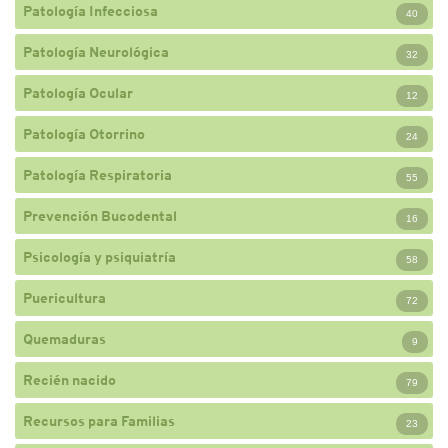
Patología Infecciosa
40
Patología Neurológica
32
Patología Ocular
12
Patología Otorrino
24
Patología Respiratoria
55
Prevención Bucodental
16
Psicología y psiquiatría
58
Puericultura
72
Quemaduras
9
Recién nacido
79
Recursos para Familias
23