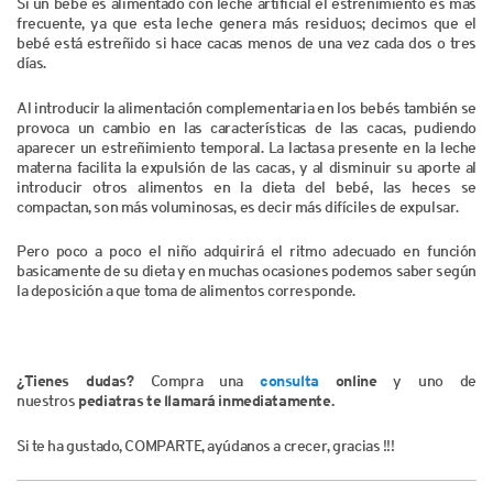
Si un bebé es alimentado con leche artificial el estreñimiento es más
frecuente, ya que esta leche genera más residuos; decimos que el
bebé está estreñido si hace cacas menos de una vez cada dos o tres
días.
Al introducir la alimentación complementaria en los bebés también se
provoca un cambio en las características de las cacas, pudiendo
aparecer un estreñimiento temporal. La lactasa presente en la leche
materna facilita la expulsión de las cacas, y al disminuir su aporte al
introducir otros alimentos en la dieta del bebé, las heces se
compactan, son más voluminosas, es decir más difíciles de expulsar.
Pero poco a poco el niño adquirirá el ritmo adecuado en función
basicamente de su dieta y en muchas ocasiones podemos saber según
la deposición a que toma de alimentos corresponde.
¿Tienes dudas?
Compra una
consulta
online
y uno de
nuestros
pediatras te llamará inmediatamente.
Si te ha gustado, COMPARTE, ayúdanos a crecer, gracias !!!