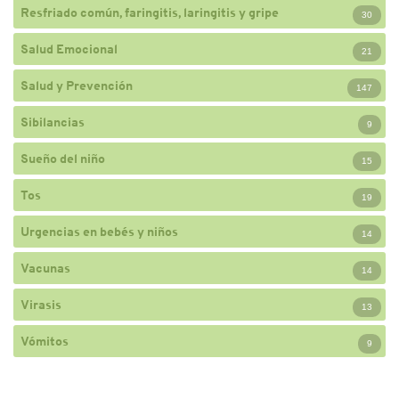
Resfriado común, faringitis, laringitis y gripe
30
Salud Emocional
21
Salud y Prevención
147
Sibilancias
9
Sueño del niño
15
Tos
19
Urgencias en bebés y niños
14
Vacunas
14
Virasis
13
Vómitos
9