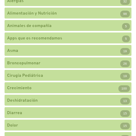
Alergias
32
Alimentación y Nutrición
98
Animales de compañía
5
Apps que os recomendamos
5
Asma
19
Broncopulmonar
26
Cirugía Pediátrica
19
Crecimiento
100
Deshidratación
13
Diarrea
15
Dolor
15