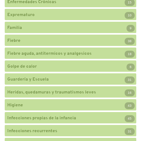
Enfermedades Crónicas
15
Exprematuro
10
Familia
9
Fiebre
38
Fiebre aguda, antitermicos y analgesicos
18
Golpe de calor
6
Guardería y Escuela
31
Heridas, quedamuras y traumatismos leves
16
Higiene
43
Infecciones propias de la infancia
45
Infecciones recurrentes
31