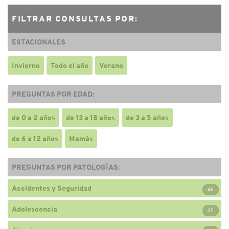
FILTRAR CONSULTAS POR:
ESTACIONALES
Invierno
Todo el año
Verano
PREGUNTAS POR EDAD:
de 0 a 2 años
de 13 a 18 años
de 3 a 5 años
de 6 a 12 años
Mamás
PREGUNTAS POR PATOLOGÍAS:
Accidentes y Seguridad
48
Adolescencia
35