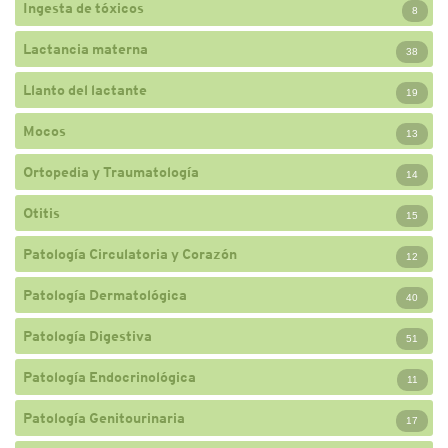
Ingesta de tóxicos
8
Lactancia materna
38
Llanto del lactante
19
Mocos
13
Ortopedia y Traumatología
14
Otitis
15
Patología Circulatoria y Corazón
12
Patología Dermatológica
40
Patología Digestiva
51
Patología Endocrinológica
11
Patología Genitourinaria
17