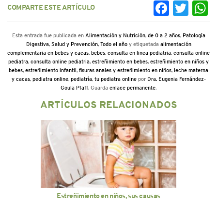
COMPARTE ESTE ARTÍCULO
Facebook
Twitter
Wh
Esta entrada fue publicada en
Alimentación y Nutrición
,
de 0 a 2 años
,
Patología
Digestiva
,
Salud y Prevención
,
Todo el año
y etiquetada
alimentación
complementaria en bebes y cacas
,
bebes
,
consulta en linea pediatria
,
consulta online
pediatra
,
consulta online pediatria
,
estreñimiento en bebes
,
estreñimiento en niños y
bebes
,
estreñimiento infantil
,
fisuras anales y estreñimiento en niños
,
leche materna
y cacas
,
pediatra online
,
pediatría
,
tu pediatra online
por
Dra. Eugenia Fernández-
Goula Pfaff
. Guarda
enlace permanente
.
ARTÍCULOS RELACIONADOS
Estreñimiento en niños, sus causas