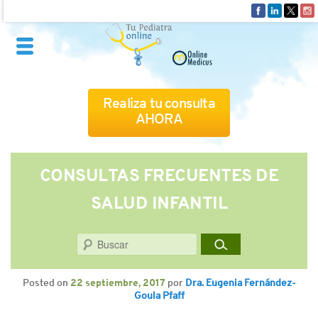
Realiza tu consulta
AHORA
QUIÉNES SOMOS
CONSULTAS FRECUENTES DE
SALUD INFANTIL
CÓMO FUNCIONA
Buscar
CUADRO MÉDICO
Posted on
22 septiembre, 2017
por
Dra. Eugenia Fernández-
CONSULTAS FRECUENTES
Goula Pfaff