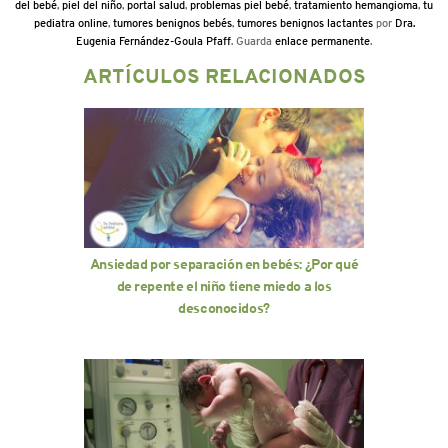
del bebé
,
piel del niño
,
portal salud
,
problemas piel bebé
,
tratamiento hemangioma
,
tu
pediatra online
,
tumores benignos bebés
,
tumores benignos lactantes
por
Dra.
Eugenia Fernández-Goula Pfaff
. Guarda
enlace permanente
.
ARTÍCULOS RELACIONADOS
Ansiedad por separación en bebés: ¿Por qué
de repente el niño tiene miedo a los
desconocidos?