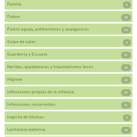
Familia
9
Fiebre
38
Fiebre aguda, antitermicos y analgesicos
18
Golpe de calor
6
Guardería y Escuela
31
Heridas, quedamuras y traumatismos leves
16
Higiene
43
Infecciones propias de la infancia
45
Infecciones recurrentes
31
Ingesta de tóxicos
8
Lactancia materna
38