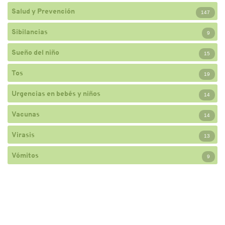
Salud y Prevención
147
Sibilancias
9
Sueño del niño
15
Tos
19
Urgencias en bebés y niños
14
Vacunas
14
Virasis
13
Vómitos
9