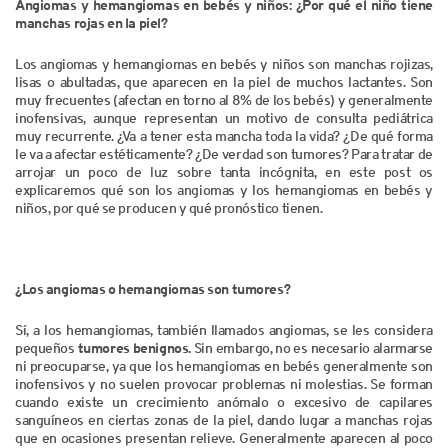
Angiomas y hemangiomas en bebés y niños: ¿Por qué el niño tiene
manchas rojas en la piel?
Los angiomas y hemangiomas en bebés y niños son manchas rojizas,
lisas o abultadas, que aparecen en la piel de muchos lactantes. Son
muy frecuentes (afectan en torno al 8% de los bebés) y generalmente
inofensivas, aunque representan un motivo de consulta pediátrica
muy recurrente. ¿Va a tener esta mancha toda la vida? ¿De qué forma
le va a afectar estéticamente? ¿De verdad son tumores? Para tratar de
arrojar un poco de luz sobre tanta incógnita, en este post os
explicaremos qué son los angiomas y los hemangiomas en bebés y
niños, por qué se producen y qué pronóstico tienen.
¿Los angiomas o hemangiomas son tumores?
Sí, a los hemangiomas, también llamados angiomas, se les considera
pequeños
tumores benignos.
Sin embargo, no es necesario alarmarse
ni preocuparse, ya que los hemangiomas en bebés generalmente son
inofensivos y no suelen provocar problemas ni molestias. Se forman
cuando existe un crecimiento anómalo o excesivo de capilares
sanguíneos en ciertas zonas de la piel, dando lugar a manchas rojas
que en ocasiones presentan relieve. Generalmente aparecen al poco