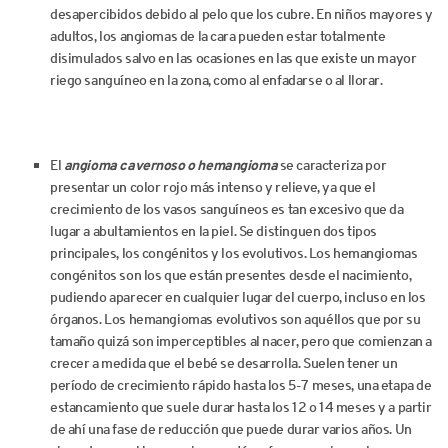
desapercibidos debido al pelo que los cubre. En niños mayores y
adultos, los angiomas de la cara pueden estar totalmente
disimulados salvo en las ocasiones en las que existe un mayor
riego sanguíneo en la zona, como al enfadarse o al llorar.
El
angioma cavernoso o hemangioma
se caracteriza por
presentar un color rojo más intenso y relieve, ya que el
crecimiento de los vasos sanguíneos es tan excesivo que da
lugar a abultamientos en la piel. Se distinguen dos tipos
principales, los congénitos y los evolutivos. Los hemangiomas
congénitos son los que están presentes desde el nacimiento,
pudiendo aparecer en cualquier lugar del cuerpo, incluso en los
órganos. Los hemangiomas evolutivos son aquéllos que por su
tamaño quizá son imperceptibles al nacer, pero que comienzan a
crecer a medida que el bebé se desarrolla. Suelen tener un
período de crecimiento rápido hasta los 5-7 meses, una etapa de
estancamiento que suele durar hasta los 12 o 14 meses y a partir
de ahí una fase de reducción que puede durar varios años. Un