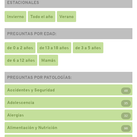
ESTACIONALES
Invierno
Todo el año
Verano
PREGUNTAS POR EDAD:
de 0 a 2 años
de 13 a 18 años
de 3 a 5 años
de 6 a 12 años
Mamás
PREGUNTAS POR PATOLOGÍAS:
Accidentes y Seguridad
48
Adolescencia
35
Alergias
32
Alimentación y Nutrición
98