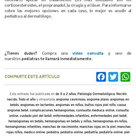
corticoesteroides, el propranadol, la cirugía y el láser. Para informarse
sobre las mejores opciones en cada caso, lo mejor es acudir al
pediatra o al dermatólogo.
¿Tienes dudas?
Compra una
video consulta
y uno de
nuestros
pediatras te llamará inmediatamente.
COMPARTE ESTE ARTÍCULO
Facebook
Twitter
Wh
Esta entrada fue publicada en
de 0 a 2 años
,
Patología Dermatológica
,
Recién
nacido
,
Todo el año
y etiquetada
angioma cavernoso
,
angioma plano
,
angiomas en
bebés
,
angiomas en lactantes
,
angiomas en niños
,
bultos rojos piel niño
,
causa
angioma bebé
,
complicaciones hemangiomas
,
connsulta mediuca online
,
consulta
online
,
cuidado piel del bebé
,
enfermedades infantiles
,
enfermedades piel bebé
,
hemangiomas en bebés
,
hemangiomas en bebés y niños
,
hemangiomas en niños
,
hemangiomas infantiles
,
manchas de nacimiento
,
manchas rojas en la piel
,
manchas
rojas niños
,
medico online
,
pediatra
,
pediatra online
,
pediatría
,
pediatría online
,
piel