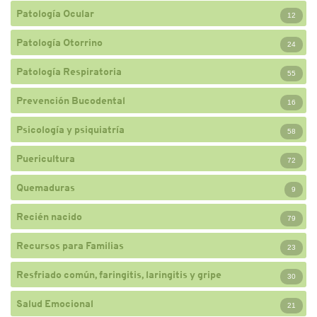
Patología Ocular
12
Patología Otorrino
24
Patología Respiratoria
55
Prevención Bucodental
16
Psicología y psiquiatría
58
Puericultura
72
Quemaduras
9
Recién nacido
79
Recursos para Familias
23
Resfriado común, faringitis, laringitis y gripe
30
Salud Emocional
21