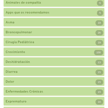
Animales de compañía
5
Apps que os recomendamos
5
Asma
19
Broncopulmonar
26
Cirugía Pediátrica
19
Crecimiento
100
Deshidratación
13
Diarrea
15
Dolor
15
Enfermedades Crónicas
15
Exprematuro
10