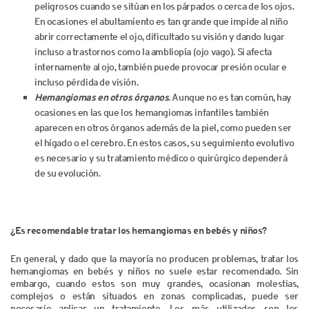
peligrosos cuando se sitúan en los párpados o cerca de los ojos.
En ocasiones el abultamiento es tan grande que impide al niño
abrir correctamente el ojo, dificultado su visión y dando lugar
incluso a trastornos como la ambliopía (ojo vago). Si afecta
internamente al ojo, también puede provocar presión ocular e
incluso pérdida de visión.
Hemangiomas en otros órganos
. Aunque no es tan común, hay
ocasiones en las que los hemangiomas infantiles también
aparecen en otros órganos además de la piel, como pueden ser
el hígado o el cerebro. En estos casos, su seguimiento evolutivo
es necesario y su tratamiento médico o quirúrgico dependerá
de su evolución.
¿Es recomendable tratar los hemangiomas en bebés y niños?
En general, y dado que la mayoría no producen problemas, tratar los
hemangiomas en bebés y niños no suele estar recomendado. Sin
embargo, cuando estos son muy grandes, ocasionan molestias,
complejos o están situados en zonas complicadas, puede ser
necesario aplicar un tratamiento. Los más utilizados son los