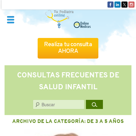
Realiza tu consulta
AHORA
QUIÉNES SOMOS
CONSULTAS FRECUENTES DE
SALUD INFANTIL
CÓMO FUNCIONA
Buscar
CUADRO MÉDICO
ARCHIVO DE LA CATEGORÍA:
DE 3 A 5 AÑOS
CONSULTAS FRECUENTES