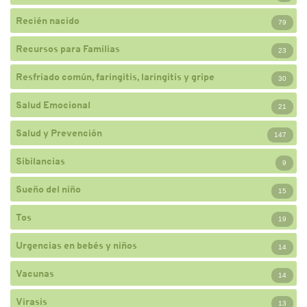
Recién nacido
79
Recursos para Familias
23
Resfriado común, faringitis, laringitis y gripe
30
Salud Emocional
21
Salud y Prevención
147
Sibilancias
9
Sueño del niño
15
Tos
19
Urgencias en bebés y niños
14
Vacunas
14
Virasis
13