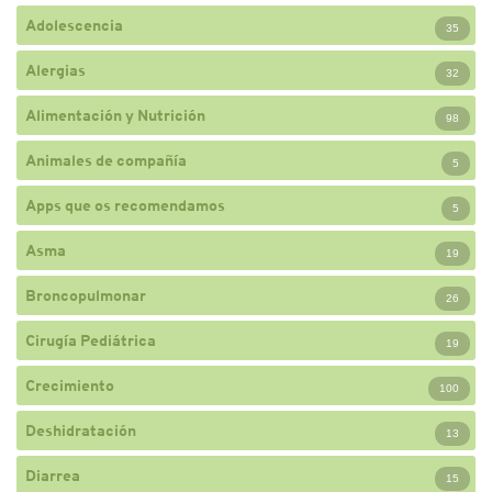
Adolescencia
35
Alergias
32
Alimentación y Nutrición
98
Animales de compañía
5
Apps que os recomendamos
5
Asma
19
Broncopulmonar
26
Cirugía Pediátrica
19
Crecimiento
100
Deshidratación
13
Diarrea
15