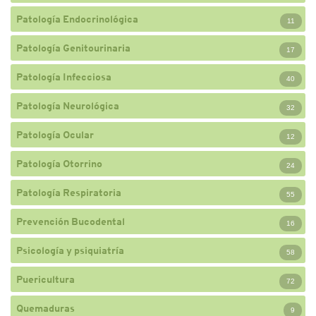
Patología Endocrinológica
11
Patología Genitourinaria
17
Patología Infecciosa
40
Patología Neurológica
32
Patología Ocular
12
Patología Otorrino
24
Patología Respiratoria
55
Prevención Bucodental
16
Psicología y psiquiatría
58
Puericultura
72
Quemaduras
9