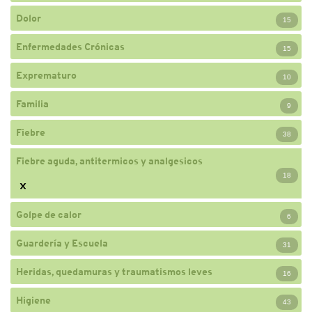
Dolor
15
Enfermedades Crónicas
15
Exprematuro
10
Familia
9
Fiebre
38
Fiebre aguda, antitermicos y analgesicos
18
Golpe de calor
6
Guardería y Escuela
31
Heridas, quedamuras y traumatismos leves
16
Higiene
43