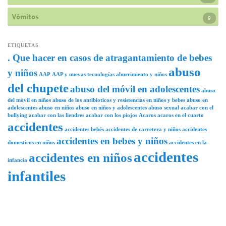
Vómitos
9
ETIQUETAS
. Que hacer en casos de atragantamiento de bebes
abuso
y niños
AAP
AAP y nuevas tecnologías
aburrimiento y niños
del chupete
abuso del móvil en adolescentes
abuso
del móvil en niños
abuso de los antibioticos y resistencias en niños y bebes
abuso en
adolescentes
abuso en niños
abuso en niños y adolescentes
abuso sexual
acabar con el
bullying
acabar con las liendres
acabar con los piojos
Acaros
acaros en el cuarto
accidentes
accidentes bebés
accidentes de carretera y niños
accidentes
accidentes en bebes y niños
domesticos en niños
accidentes en la
accidentes
accidentes en niños
infancia
infantiles