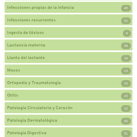
Infecciones propias de la infancia
45
Infecciones recurrentes
31
Ingesta de tóxicos
8
Lactancia materna
38
Llanto del lactante
19
Mocos
13
Ortopedia y Traumatología
14
Otitis
15
Patología Circulatoria y Corazón
12
Patología Dermatológica
40
Patología Digestiva
51