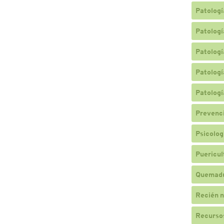
Patologí
Patologí
Patologí
Patologí
Patologí
Prevenc
Psicologí
Puericul
Quemad
Recién n
Recursos