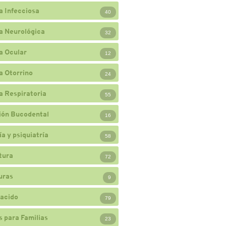
a Infecciosa
40
a Neurológica
32
a Ocular
12
a Otorrino
24
a Respiratoria
55
ión Bucodental
16
a y psiquiatría
58
tura
72
uras
9
acido
79
 para Familias
23