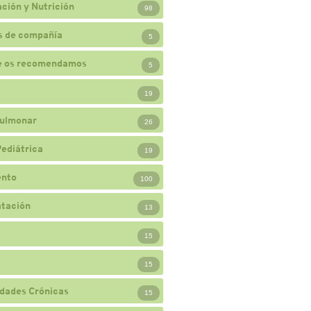
ción y Nutrición
98
s de compañía
5
e os recomendamos
5
19
ulmonar
26
Pediátrica
19
ento
100
atación
13
15
15
dades Crónicas
15