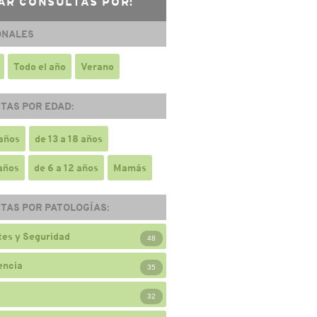
AR CONSULTAS POR:
ONALES
Todo el año
Verano
TAS POR EDAD:
 años
de 13 a 18 años
 años
de 6 a 12 años
Mamás
TAS POR PATOLOGÍAS:
es y Seguridad
48
encia
35
32