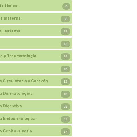
de tóxicos
8
ia materna
38
el lactante
19
13
a y Traumatología
14
15
a Circulatoria y Corazón
12
a Dermatológica
40
a Digestiva
51
a Endocrinológica
11
a Genitourinaria
17