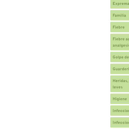
Exprema
Familia
Fiebre
Fiebre a
analgesi
Golpe de
Guarderí
Heridas,
leves
Higiene
Infeccio
Infeccio