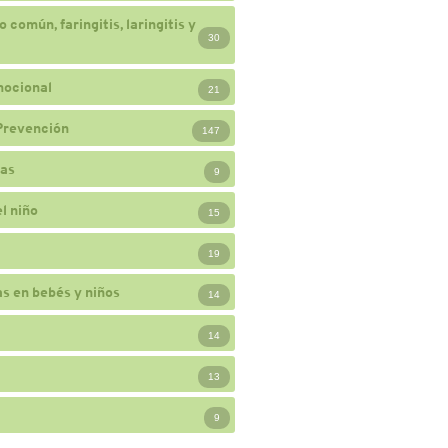
 común, faringitis, laringitis y
30
mocional
21
Prevención
147
ias
9
l niño
15
19
s en bebés y niños
14
14
13
9