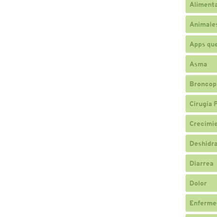
Alimenta
Animale
Apps qu
Asma
Broncop
Cirugía 
Crecimi
Deshidr
Diarrea
Dolor
Enferme