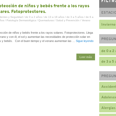
FILTR
otección de niños y bebés frente a los rayos
lares. Fotoprotectores.
ESTACI
dentes y Seguridad
/
de 0 a 2 años
/
de 13 a 18 años
/
de 3 a 5 años
/
de 6 a
ños
/
Patología Dermatológica
/
Quemaduras
/
Salud y Prevención
/
Verano
Invierno
ección de niños y bebés frente a los rayos solares. Fotoprotectores. Llega
erano y con él, el sol y aumentan las necesidades de protección solar en
PREGUN
s y bebés. Con el buen tiempo y el verano aumentan las …
Sigue leyendo
de 0 a 2
Leer más
de 3 a 5
PREGUN
Accident
Adolesc
Alergias