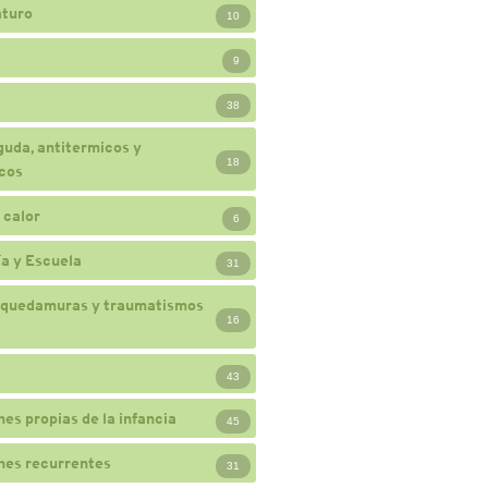
turo
10
9
38
guda, antitermicos y
18
cos
 calor
6
a y Escuela
31
 quedamuras y traumatismos
16
43
nes propias de la infancia
45
nes recurrentes
31