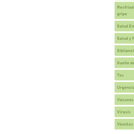
Resfriado
gripe
Salud E
Salud y 
Sibilanc
Sueño de
Tos
Urgencia
Vacunas
Virasis
Vómitos