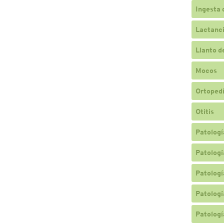
Ingesta 
Lactanc
Llanto d
Mocos
Ortopedi
Otitis
Patologí
Patologí
Patologí
Patologí
Patologí