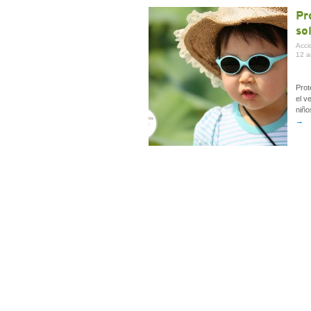
Pr
so
Acci
12 a
Prot
el v
niño
→