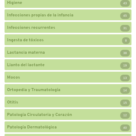
Higiene
43
Infecciones propias de la infancia
45
Infecciones recurrentes
31
Ingesta de tóxicos
8
Lactancia materna
38
Llanto del lactante
19
Mocos
13
Ortopedia y Traumatología
14
Otitis
15
Patología Circulatoria y Corazón
12
Patología Dermatológica
40