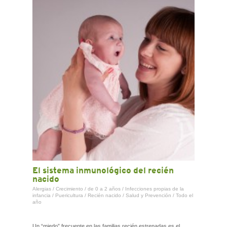
CONTACTO
El sistema inmunológico del recién
nacido
Alergias
/
Crecimiento
/
de 0 a 2 años
/
Infecciones propias de la
infancia
/
Puericultura
/
Recién nacido
/
Salud y Prevención
/
Todo el
año
Un “miedo” frecuente en las familias recién estrenadas es el