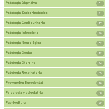
Patología Digestiva
51
Patología Endocrinológica
11
Patología Genitourinaria
17
Patología Infecciosa
40
Patología Neurológica
32
Patología Ocular
12
Patología Otorrino
24
Patología Respiratoria
55
Prevención Bucodental
16
Psicología y psiquiatría
58
Puericultura
72