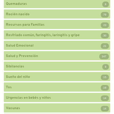
Quemaduras
9
Recién nacido
79
Recursos para Familias
23
Resfriado común, faringitis, laringitis y gripe
30
Salud Emocional
21
Salud y Prevención
147
Sibilancias
9
Sueño del niño
15
Tos
19
Urgencias en bebés y niños
14
Vacunas
14