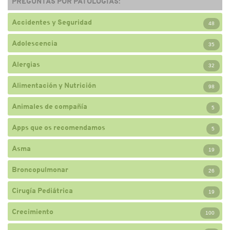
PREGUNTAS POR PATOLOGÍAS:
Accidentes y Seguridad
48
Adolescencia
35
Alergias
32
Alimentación y Nutrición
98
Animales de compañía
5
Apps que os recomendamos
5
Asma
19
Broncopulmonar
26
Cirugía Pediátrica
19
Crecimiento
100