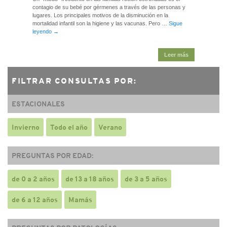
contagio de su bebé por gérmenes a través de las personas y
lugares. Los principales motivos de la disminución en la
mortalidad infantil son la higiene y las vacunas. Pero …
Sigue
leyendo
→
Leer más
FILTRAR CONSULTAS POR:
ESTACIONALES
Invierno
Todo el año
Verano
PREGUNTAS POR EDAD:
de 0 a 2 años
de 13 a 18 años
de 3 a 5 años
de 6 a 12 años
Mamás