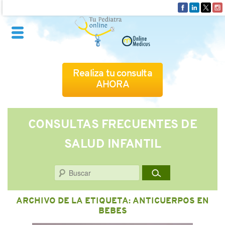
Realiza tu consulta
AHORA
QUIÉNES SOMOS
CONSULTAS FRECUENTES DE
SALUD INFANTIL
CÓMO FUNCIONA
Buscar
CUADRO MÉDICO
ARCHIVO DE LA ETIQUETA:
ANTICUERPOS EN
CONSULTAS FRECUENTES
BEBES