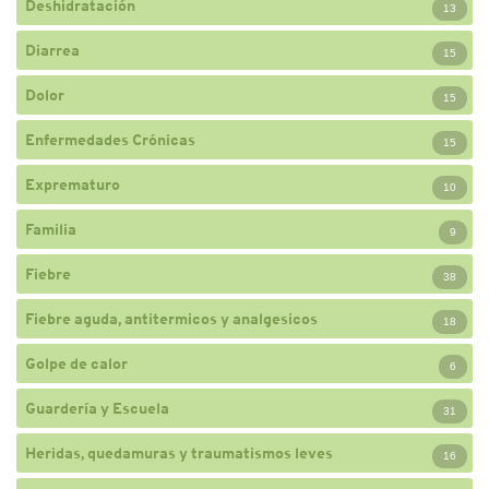
Deshidratación
13
Diarrea
15
Dolor
15
Enfermedades Crónicas
15
Exprematuro
10
Familia
9
Fiebre
38
Fiebre aguda, antitermicos y analgesicos
18
Golpe de calor
6
Guardería y Escuela
31
Heridas, quedamuras y traumatismos leves
16