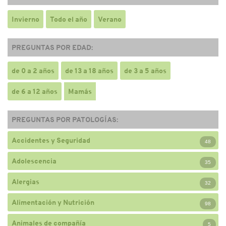
Invierno
Todo el año
Verano
PREGUNTAS POR EDAD:
de 0 a 2 años
de 13 a 18 años
de 3 a 5 años
de 6 a 12 años
Mamás
PREGUNTAS POR PATOLOGÍAS:
Accidentes y Seguridad
48
Adolescencia
35
Alergias
32
Alimentación y Nutrición
98
Animales de compañía
5