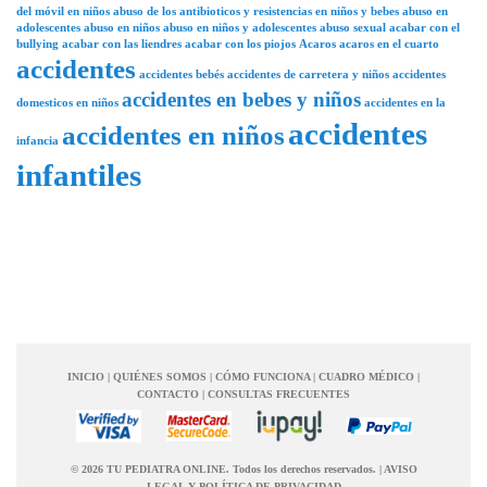
del móvil en niños
abuso de los antibioticos y resistencias en niños y bebes
abuso en
adolescentes
abuso en niños
abuso en niños y adolescentes
abuso sexual
acabar con el
bullying
acabar con las liendres
acabar con los piojos
Acaros
acaros en el cuarto
accidentes
accidentes bebés
accidentes de carretera y niños
accidentes
accidentes en bebes y niños
domesticos en niños
accidentes en la
accidentes
accidentes en niños
infancia
infantiles
INICIO
|
QUIÉNES SOMOS
|
CÓMO FUNCIONA
|
CUADRO MÉDICO
|
CONTACTO
|
CONSULTAS FRECUENTES
© 2026 TU PEDIATRA ONLINE. Todos los derechos reservados.
|
AVISO
LEGAL Y POLÍTICA DE PRIVACIDAD