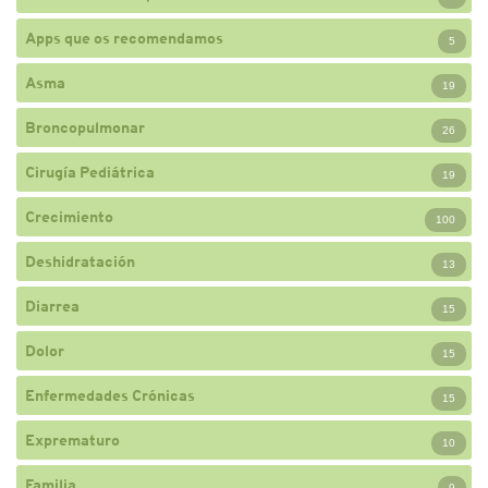
Apps que os recomendamos
5
Asma
19
Broncopulmonar
26
Cirugía Pediátrica
19
Crecimiento
100
Deshidratación
13
Diarrea
15
Dolor
15
Enfermedades Crónicas
15
Exprematuro
10
Familia
9