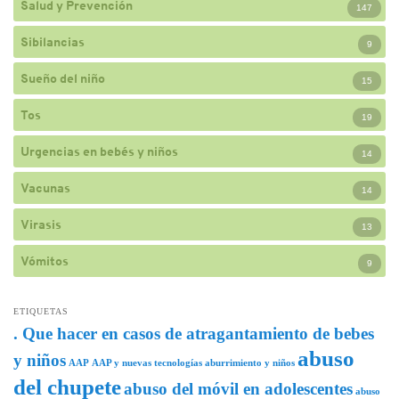
Salud y Prevención
147
Sibilancias
9
Sueño del niño
15
Tos
19
Urgencias en bebés y niños
14
Vacunas
14
Virasis
13
Vómitos
9
ETIQUETAS
. Que hacer en casos de atragantamiento de bebes
abuso
y niños
AAP
AAP y nuevas tecnologías
aburrimiento y niños
del chupete
abuso del móvil en adolescentes
abuso