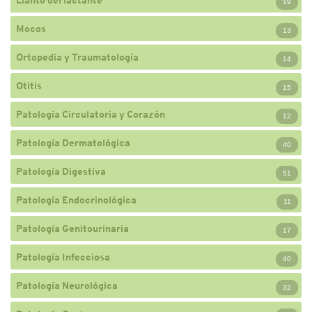
19
Mocos
13
Ortopedia y Traumatología
14
Otitis
15
Patología Circulatoria y Corazón
12
Patología Dermatológica
40
Patología Digestiva
51
Patología Endocrinológica
11
Patología Genitourinaria
17
Patología Infecciosa
40
Patología Neurológica
32