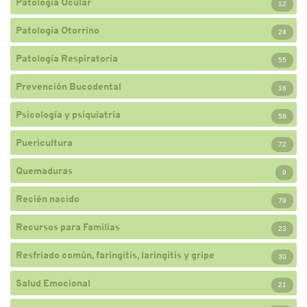
Patología Ocular
12
Patología Otorrino
24
Patología Respiratoria
55
Prevención Bucodental
16
Psicología y psiquiatría
58
Puericultura
72
Quemaduras
9
Recién nacido
79
Recursos para Familias
23
Resfriado común, faringitis, laringitis y gripe
30
Salud Emocional
21