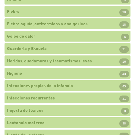
Fiebre
38
Fiebre aguda, antitermicos y analgesicos
18
Golpe de calor
6
Guardería y Escuela
31
Heridas, quedamuras y traumatismos leves
16
Higiene
43
Infecciones propias de la infancia
45
Infecciones recurrentes
31
Ingesta de tóxicos
8
Lactancia materna
38
Llanto del lactante