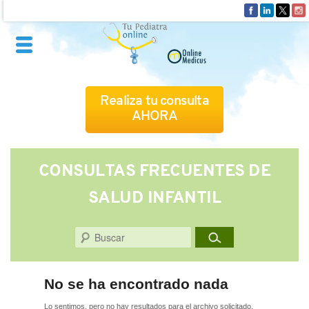
Realiza tu consulta
AHORA
QUIÉNES SOMOS
CONSULTAS FRECUENTES DE
SALUD INFANTIL
CÓMO FUNCIONA
Buscar
CUADRO MÉDICO
CONSULTAS FRECUENTES
No se ha encontrado nada
Lo sentimos, pero no hay resultados para el archivo solicitado.