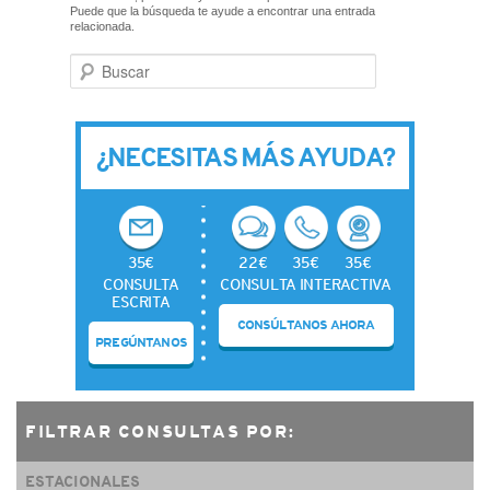
CONTACTO
Puede que la búsqueda te ayude a encontrar una entrada
relacionada.
Buscar
¿NECESITAS MÁS AYUDA?
35€
22€
35€
35€
CONSULTA
CONSULTA INTERACTIVA
ESCRITA
CONSÚLTANOS AHORA
PREGÚNTANOS
FILTRAR CONSULTAS POR:
ESTACIONALES