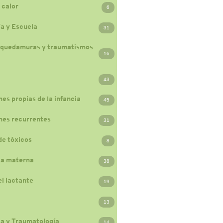
 calor
6
a y Escuela
31
 quedamuras y traumatismos
16
43
nes propias de la infancia
45
nes recurrentes
31
de tóxicos
8
ia materna
38
el lactante
19
13
a y Traumatología
14