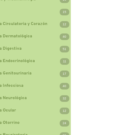
15
a Circulatoria y Corazón
12
a Dermatológica
40
a Digestiva
51
a Endocrinológica
11
a Genitourinaria
17
a Infecciosa
40
a Neurológica
32
a Ocular
12
a Otorrino
24
a Respiratoria