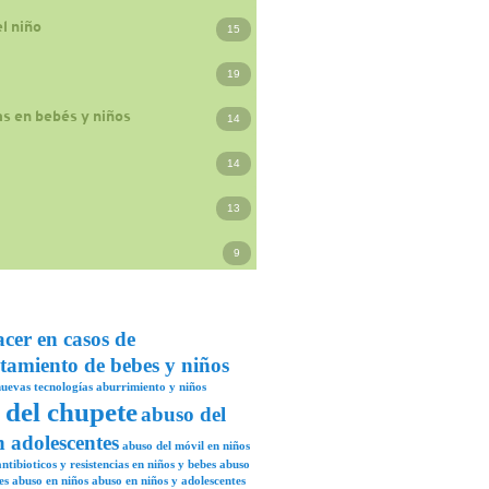
l niño
15
19
s en bebés y niños
14
14
13
9
acer en casos de
tamiento de bebes y niños
uevas tecnologías
aburrimiento y niños
 del chupete
abuso del
n adolescentes
abuso del móvil en niños
ntibioticos y resistencias en niños y bebes
abuso
es
abuso en niños
abuso en niños y adolescentes