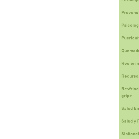
Prevenc
Psicologí
Puericul
Quemad
Recién n
Recursos
Resfriado
gripe
Salud E
Salud y 
Sibilanc