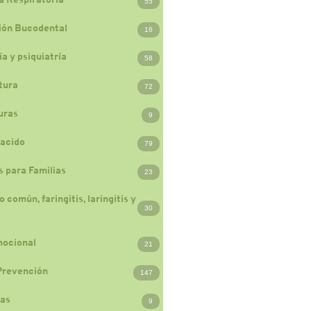
55
ión Bucodental
16
a y psiquiatría
58
tura
72
uras
9
acido
79
 para Familias
23
 común, faringitis, laringitis y
30
mocional
21
Prevención
147
ias
9