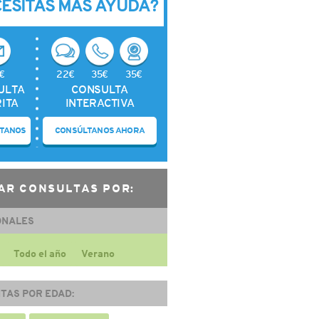
CESITAS MÁS AYUDA?
€
22€
35€
35€
ULTA
CONSULTA
ITA
INTERACTIVA
TANOS
CONSÚLTANOS AHORA
AR CONSULTAS POR:
ONALES
Todo el año
Verano
TAS POR EDAD: