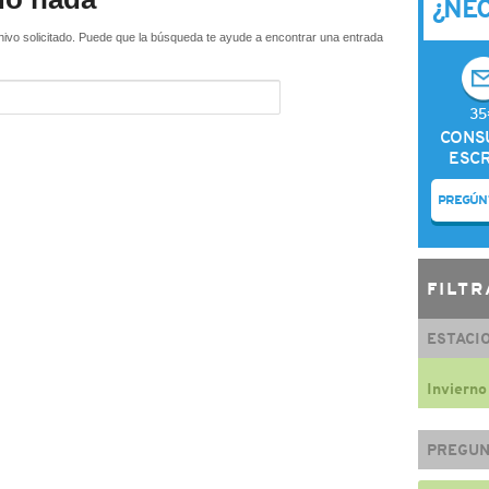
¿NE
hivo solicitado. Puede que la búsqueda te ayude a encontrar una entrada
35
CONS
ESCR
PREGÚN
FILTR
ESTACI
Invierno
PREGUN