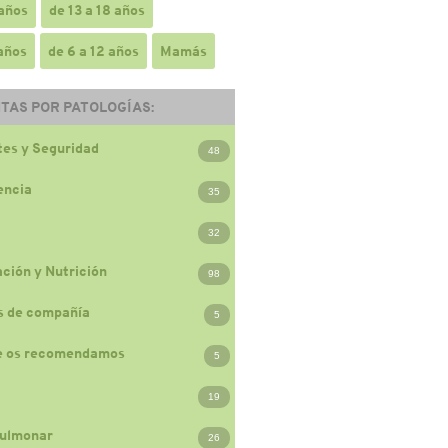
 años
de 13 a 18 años
 años
de 6 a 12 años
Mamás
TAS POR PATOLOGÍAS:
es y Seguridad
48
encia
35
32
ción y Nutrición
98
s de compañía
5
e os recomendamos
5
19
ulmonar
26