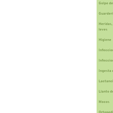
Golpe de
Guarderí
Heridas,
leves
Higiene
Infeccio
Infeccio
Ingesta 
Lactanc
Llanto d
Mocos
Ortopedi