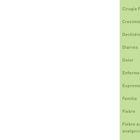
Cirugía 
Crecimi
Deshidr
Diarrea
Dolor
Enferme
Exprema
Familia
Fiebre
Fiebre a
analgesi