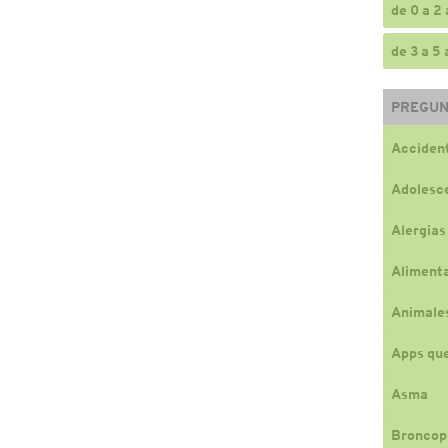
de 0 a 2
de 3 a 5
PREGUN
Accident
Adolesc
Alergias
Alimenta
Animale
Apps qu
Asma
Broncop