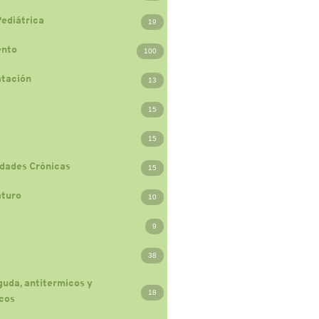
Pediátrica
19
ento
100
atación
13
15
15
dades Crónicas
15
turo
10
9
38
guda, antitermicos y
18
cos