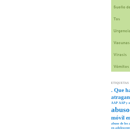
Sueño de
Tos
Urgencia
Vacunas
Virasis
Vómitos
ETIQUETAS
. Que h
atragan
AAP
AAP y n
abuso
móvil e
abuso de los a
en adolescent