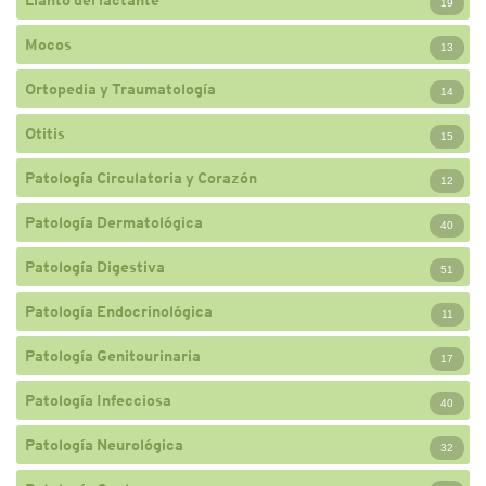
19
Mocos
13
Ortopedia y Traumatología
14
Otitis
15
Patología Circulatoria y Corazón
12
Patología Dermatológica
40
Patología Digestiva
51
Patología Endocrinológica
11
Patología Genitourinaria
17
Patología Infecciosa
40
Patología Neurológica
32