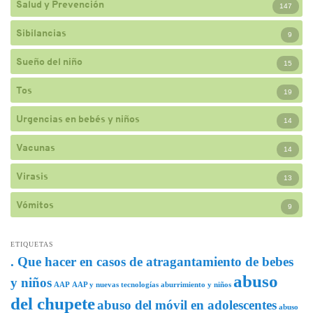
Salud y Prevención
147
Sibilancias
9
Sueño del niño
15
Tos
19
Urgencias en bebés y niños
14
Vacunas
14
Virasis
13
Vómitos
9
ETIQUETAS
. Que hacer en casos de atragantamiento de bebes
abuso
y niños
AAP
AAP y nuevas tecnologías
aburrimiento y niños
del chupete
abuso del móvil en adolescentes
abuso