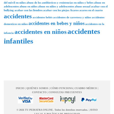
del móvil en niños
abuso de los antibioticos y resistencias en niños y bebes
abuso en
adolescentes
abuso en niños
abuso en niños y adolescentes
abuso sexual
acabar con el
bullying
acabar con las liendres
acabar con los piojos
Acaros
acaros en el cuarto
accidentes
accidentes bebés
accidentes de carretera y niños
accidentes
accidentes en bebes y niños
domesticos en niños
accidentes en la
accidentes
accidentes en niños
infancia
infantiles
INICIO
|
QUIÉNES SOMOS
|
CÓMO FUNCIONA
|
CUADRO MÉDICO
|
CONTACTO
|
CONSULTAS FRECUENTES
© 2026 TU PEDIATRA ONLINE. Todos los derechos reservados.
|
AVISO
LEGAL Y POLÍTICA DE PRIVACIDAD