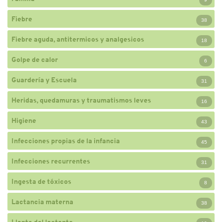
Fiebre
38
Fiebre aguda, antitermicos y analgesicos
18
Golpe de calor
6
Guardería y Escuela
31
Heridas, quedamuras y traumatismos leves
16
Higiene
43
Infecciones propias de la infancia
45
Infecciones recurrentes
31
Ingesta de tóxicos
8
Lactancia materna
38
Llanto del lactante