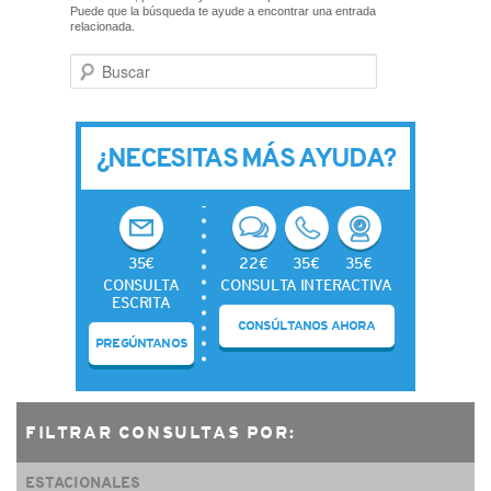
CONTACTO
Puede que la búsqueda te ayude a encontrar una entrada
relacionada.
Buscar
¿NECESITAS MÁS AYUDA?
35€
22€
35€
35€
CONSULTA
CONSULTA INTERACTIVA
ESCRITA
CONSÚLTANOS AHORA
PREGÚNTANOS
FILTRAR CONSULTAS POR:
ESTACIONALES