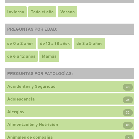
Invierno
Todo el año
Verano
PREGUNTAS POR EDAD:
de 0 a 2 años
de 13 a 18 años
de 3 a 5 años
de 6 a 12 años
Mamás
PREGUNTAS POR PATOLOGÍAS:
Accidentes y Seguridad
48
Adolescencia
35
Alergias
32
Alimentación y Nutrición
98
Animales de compañía
5