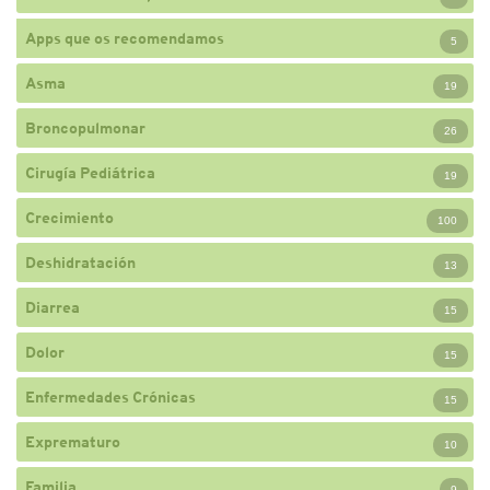
Apps que os recomendamos
5
Asma
19
Broncopulmonar
26
Cirugía Pediátrica
19
Crecimiento
100
Deshidratación
13
Diarrea
15
Dolor
15
Enfermedades Crónicas
15
Exprematuro
10
Familia
9