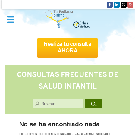
Realiza tu consulta
AHORA
QUIÉNES SOMOS
CONSULTAS FRECUENTES DE
SALUD INFANTIL
CÓMO FUNCIONA
Buscar
CUADRO MÉDICO
CONSULTAS FRECUENTES
No se ha encontrado nada
Lo sentimos, pero no hay resultados para el archivo solicitado.