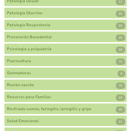
Patología Ocular
12
Patología Otorrino
24
Patología Respiratoria
55
Prevención Bucodental
16
Psicología y psiquiatría
58
Puericultura
72
Quemaduras
9
Recién nacido
79
Recursos para Familias
23
Resfriado común, faringitis, laringitis y gripe
30
Salud Emocional
21