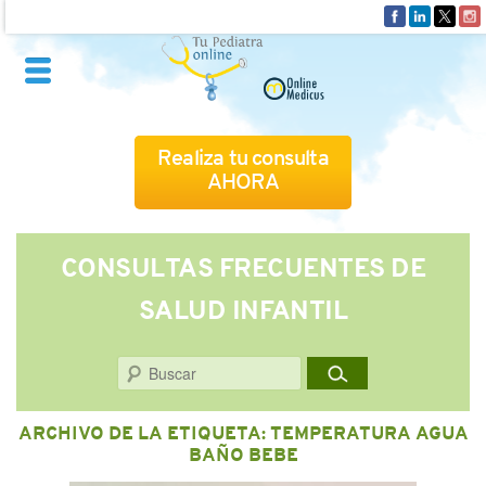
Realiza tu consulta
AHORA
QUIÉNES SOMOS
CONSULTAS FRECUENTES DE
SALUD INFANTIL
CÓMO FUNCIONA
Buscar
CUADRO MÉDICO
ARCHIVO DE LA ETIQUETA:
TEMPERATURA AGUA
CONSULTAS FRECUENTES
BAÑO BEBE