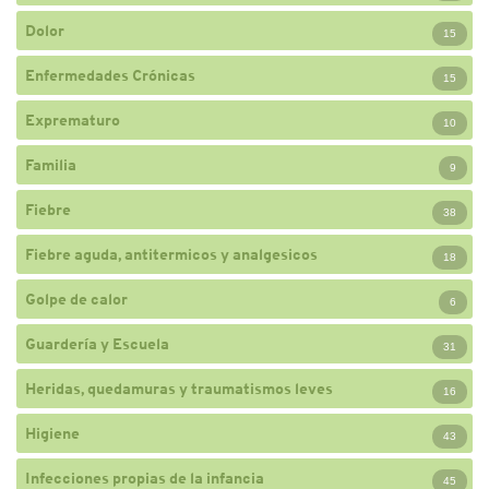
Dolor
15
Enfermedades Crónicas
15
Exprematuro
10
Familia
9
Fiebre
38
Fiebre aguda, antitermicos y analgesicos
18
Golpe de calor
6
Guardería y Escuela
31
Heridas, quedamuras y traumatismos leves
16
Higiene
43
Infecciones propias de la infancia
45