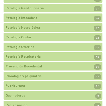
Patología Genitourinaria
17
Patología Infecciosa
40
Patología Neurológica
32
Patología Ocular
12
Patología Otorrino
24
Patología Respiratoria
55
Prevención Bucodental
16
Psicología y psiquiatría
58
Puericultura
72
Quemaduras
9
Recién nacido
79