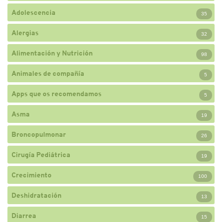
Adolescencia
35
Alergias
32
Alimentación y Nutrición
98
Animales de compañía
5
Apps que os recomendamos
5
Asma
19
Broncopulmonar
26
Cirugía Pediátrica
19
Crecimiento
100
Deshidratación
13
Diarrea
15