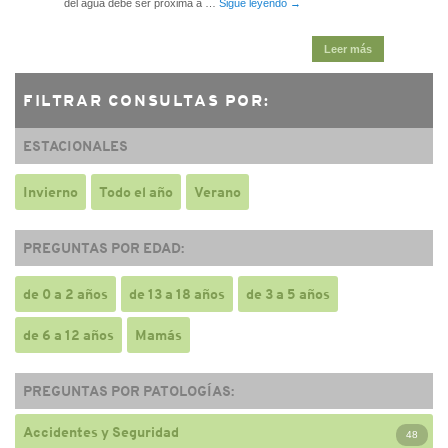
del agua debe ser próxima a …
Sigue leyendo
→
Leer más
FILTRAR CONSULTAS POR:
ESTACIONALES
Invierno
Todo el año
Verano
PREGUNTAS POR EDAD:
de 0 a 2 años
de 13 a 18 años
de 3 a 5 años
de 6 a 12 años
Mamás
PREGUNTAS POR PATOLOGÍAS:
Accidentes y Seguridad
48