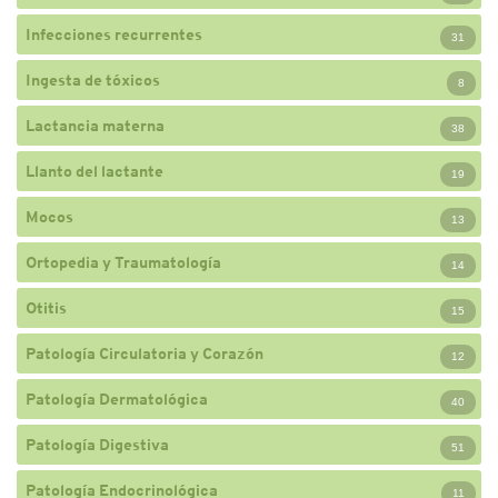
Infecciones recurrentes
31
Ingesta de tóxicos
8
Lactancia materna
38
Llanto del lactante
19
Mocos
13
Ortopedia y Traumatología
14
Otitis
15
Patología Circulatoria y Corazón
12
Patología Dermatológica
40
Patología Digestiva
51
Patología Endocrinológica
11