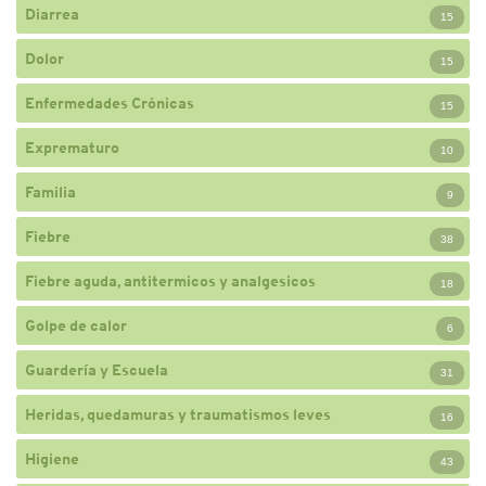
Diarrea
15
Dolor
15
Enfermedades Crónicas
15
Exprematuro
10
Familia
9
Fiebre
38
Fiebre aguda, antitermicos y analgesicos
18
Golpe de calor
6
Guardería y Escuela
31
Heridas, quedamuras y traumatismos leves
16
Higiene
43