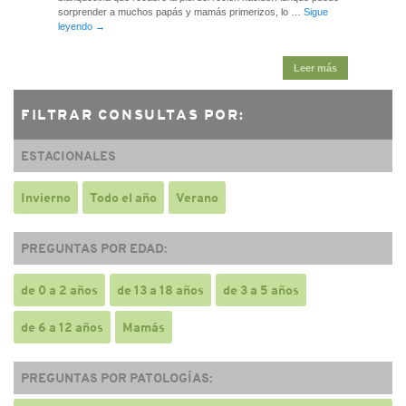
sorprender a muchos papás y mamás primerizos, lo …
Sigue
leyendo
→
Leer más
FILTRAR CONSULTAS POR:
ESTACIONALES
Invierno
Todo el año
Verano
PREGUNTAS POR EDAD:
de 0 a 2 años
de 13 a 18 años
de 3 a 5 años
de 6 a 12 años
Mamás
PREGUNTAS POR PATOLOGÍAS: