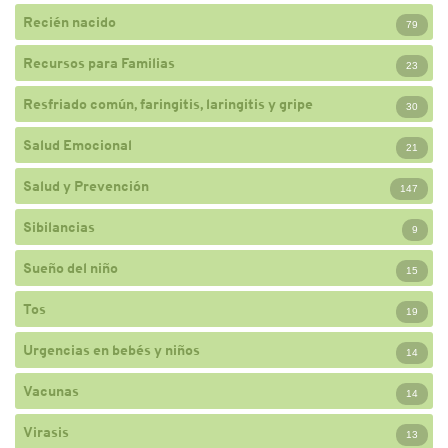
Recién nacido
79
Recursos para Familias
23
Resfriado común, faringitis, laringitis y gripe
30
Salud Emocional
21
Salud y Prevención
147
Sibilancias
9
Sueño del niño
15
Tos
19
Urgencias en bebés y niños
14
Vacunas
14
Virasis
13