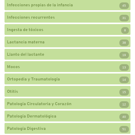
Infecciones propias de la infancia
45
Infecciones recurrentes
31
Ingesta de tóxicos
8
Lactancia materna
38
Llanto del lactante
19
Mocos
13
Ortopedia y Traumatología
14
Otitis
15
Patología Circulatoria y Corazón
12
Patología Dermatológica
40
Patología Digestiva
51