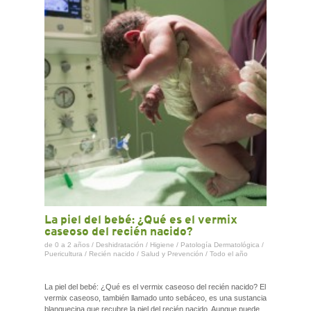
CONTACTO
La piel del bebé: ¿Qué es el vermix
caseoso del recién nacido?
de 0 a 2 años
/
Deshidratación
/
Higiene
/
Patología Dermatológica
/
Puericultura
/
Recién nacido
/
Salud y Prevención
/
Todo el año
La piel del bebé: ¿Qué es el vermix caseoso del recién nacido? El
vermix caseoso, también llamado unto sebáceo, es una sustancia
blanquecina que recubre la piel del recién nacido. Aunque puede