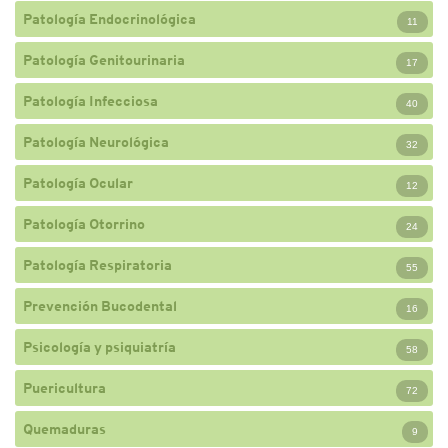
Patología Endocrinológica
11
Patología Genitourinaria
17
Patología Infecciosa
40
Patología Neurológica
32
Patología Ocular
12
Patología Otorrino
24
Patología Respiratoria
55
Prevención Bucodental
16
Psicología y psiquiatría
58
Puericultura
72
Quemaduras
9