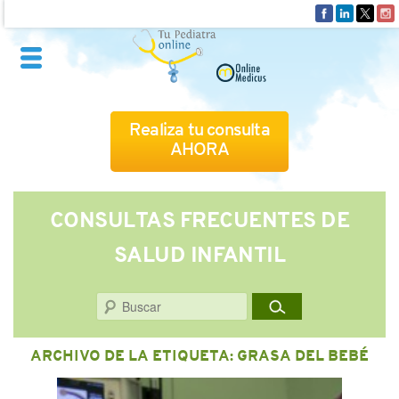
Realiza tu consulta
AHORA
QUIÉNES SOMOS
CONSULTAS FRECUENTES DE
SALUD INFANTIL
CÓMO FUNCIONA
Buscar
CUADRO MÉDICO
ARCHIVO DE LA ETIQUETA:
GRASA DEL BEBÉ
CONSULTAS FRECUENTES