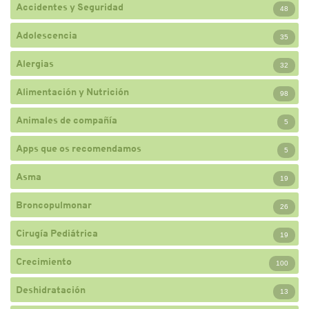
Accidentes y Seguridad
48
Adolescencia
35
Alergias
32
Alimentación y Nutrición
98
Animales de compañía
5
Apps que os recomendamos
5
Asma
19
Broncopulmonar
26
Cirugía Pediátrica
19
Crecimiento
100
Deshidratación
13