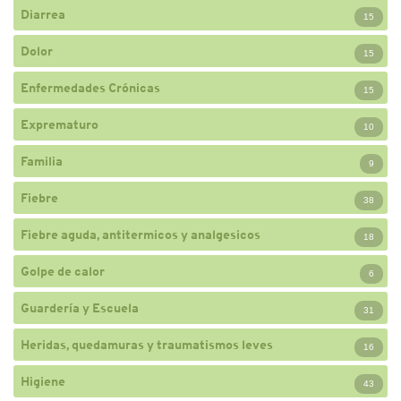
Diarrea
15
Dolor
15
Enfermedades Crónicas
15
Exprematuro
10
Familia
9
Fiebre
38
Fiebre aguda, antitermicos y analgesicos
18
Golpe de calor
6
Guardería y Escuela
31
Heridas, quedamuras y traumatismos leves
16
Higiene
43