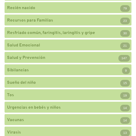
Recién nacido
79
Recursos para Familias
23
Resfriado común, faringitis, laringitis y gripe
30
Salud Emocional
21
Salud y Prevención
147
Sibilancias
9
Sueño del niño
15
Tos
19
Urgencias en bebés y niños
14
Vacunas
14
Virasis
13