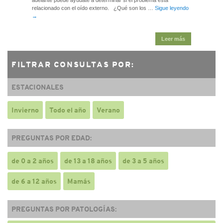
relacionado con el oído externo. ¿Qué son los …
Sigue leyendo
→
Leer más
FILTRAR CONSULTAS POR:
ESTACIONALES
Invierno
Todo el año
Verano
PREGUNTAS POR EDAD:
de 0 a 2 años
de 13 a 18 años
de 3 a 5 años
de 6 a 12 años
Mamás
PREGUNTAS POR PATOLOGÍAS: