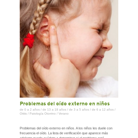
CONTACTO
Problemas del oído externo en niños
de 0 a 2 años
/
de 13 a 18 años
/
de 3 a 5 años
/
de 6 a 12 años
/
Otitis
/
Patología Otorrino
/
Verano
Problemas del oído externo en niños. A los niños les duele con
frecuencia el oído. La lista de verificación que aparece más
adelante puede ayúdate a determinar si el problema está