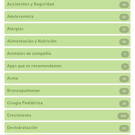
Accidentes y Seguridad
48
Adolescencia
35
Alergias
32
Alimentación y Nutrición
98
Animales de compañía
5
Apps que os recomendamos
5
Asma
19
Broncopulmonar
26
Cirugía Pediátrica
19
Crecimiento
100
Deshidratación
13