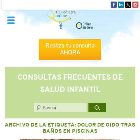
Realiza tu consulta
AHORA
QUIÉNES SOMOS
CONSULTAS FRECUENTES DE
SALUD INFANTIL
CÓMO FUNCIONA
Buscar
CUADRO MÉDICO
ARCHIVO DE LA ETIQUETA:
DOLOR DE OIDO TRAS
CONSULTAS FRECUENTES
BAÑOS EN PISCINAS