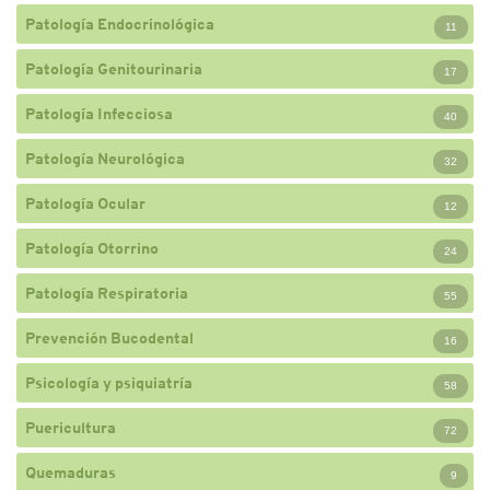
Patología Endocrinológica
11
Patología Genitourinaria
17
Patología Infecciosa
40
Patología Neurológica
32
Patología Ocular
12
Patología Otorrino
24
Patología Respiratoria
55
Prevención Bucodental
16
Psicología y psiquiatría
58
Puericultura
72
Quemaduras
9