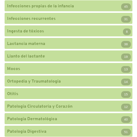
Infecciones propias de la infancia
45
Infecciones recurrentes
31
Ingesta de tóxicos
8
Lactancia materna
38
Llanto del lactante
19
Mocos
13
Ortopedia y Traumatología
14
Otitis
15
Patología Circulatoria y Corazón
12
Patología Dermatológica
40
Patología Digestiva
51