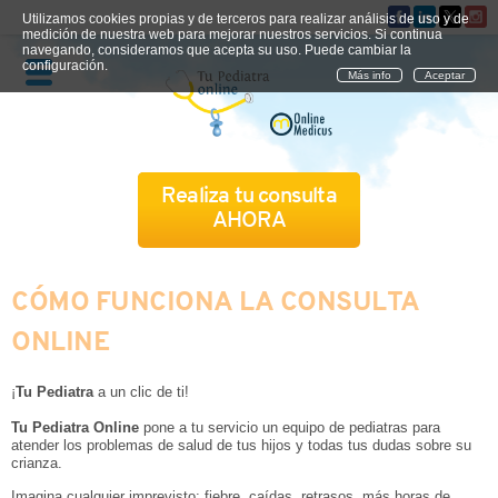
Utilizamos cookies propias y de terceros para realizar análisis de uso y de
medición de nuestra web para mejorar nuestros servicios. Si continua
navegando, consideramos que acepta su uso. Puede cambiar la
configuración.
Más info
Aceptar
Realiza tu consulta
AHORA
QUIÉNES SOMOS
CÓMO FUNCIONA LA CONSULTA
ONLINE
CÓMO FUNCIONA
¡
Tu Pediatra
a un clic de ti!
CUADRO MÉDICO
Tu Pediatra Online
pone a tu servicio un equipo de pediatras para
CONSULTAS FRECUENTES
atender los problemas de salud de tus hijos y todas tus dudas sobre su
crianza.
Imagina cualquier imprevisto: fiebre, caídas, retrasos, más horas de