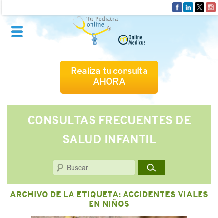
Realiza tu consulta
AHORA
QUIÉNES SOMOS
CONSULTAS FRECUENTES DE
SALUD INFANTIL
CÓMO FUNCIONA
Buscar
CUADRO MÉDICO
ARCHIVO DE LA ETIQUETA:
ACCIDENTES VIALES
CONSULTAS FRECUENTES
EN NIÑOS