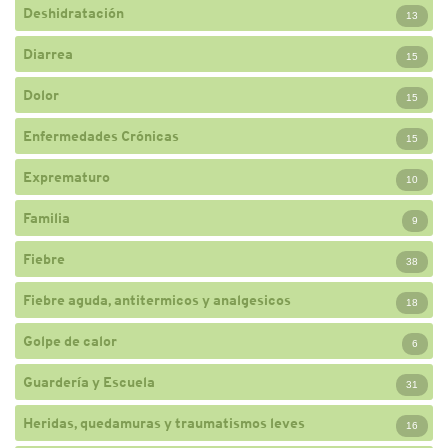
Deshidratación
13
Diarrea
15
Dolor
15
Enfermedades Crónicas
15
Exprematuro
10
Familia
9
Fiebre
38
Fiebre aguda, antitermicos y analgesicos
18
Golpe de calor
6
Guardería y Escuela
31
Heridas, quedamuras y traumatismos leves
16