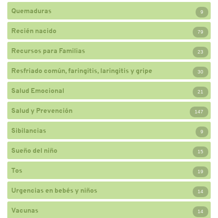
Quemaduras
9
Recién nacido
79
Recursos para Familias
23
Resfriado común, faringitis, laringitis y gripe
30
Salud Emocional
21
Salud y Prevención
147
Sibilancias
9
Sueño del niño
15
Tos
19
Urgencias en bebés y niños
14
Vacunas
14