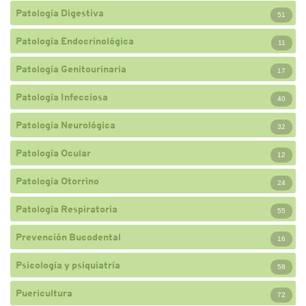
Patología Digestiva
51
Patología Endocrinológica
11
Patología Genitourinaria
17
Patología Infecciosa
40
Patología Neurológica
32
Patología Ocular
12
Patología Otorrino
24
Patología Respiratoria
55
Prevención Bucodental
16
Psicología y psiquiatría
58
Puericultura
72