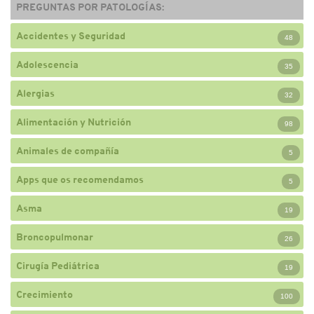
PREGUNTAS POR PATOLOGÍAS:
Accidentes y Seguridad
48
Adolescencia
35
Alergias
32
Alimentación y Nutrición
98
Animales de compañía
5
Apps que os recomendamos
5
Asma
19
Broncopulmonar
26
Cirugía Pediátrica
19
Crecimiento
100