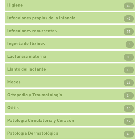
Higiene
43
Infecciones propias de la infancia
45
Infecciones recurrentes
31
Ingesta de tóxicos
8
Lactancia materna
38
Llanto del lactante
19
Mocos
13
Ortopedia y Traumatología
14
Otitis
15
Patología Circulatoria y Corazón
12
Patología Dermatológica
40