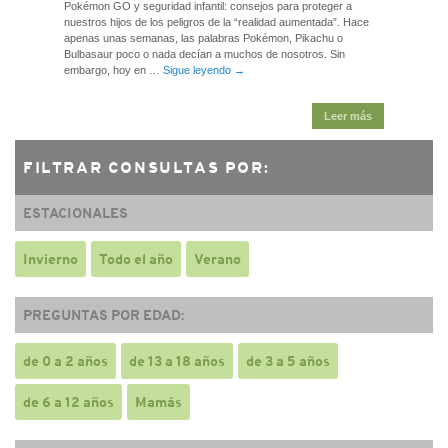
Pokémon GO y seguridad infantil: consejos para proteger a
nuestros hijos de los peligros de la “realidad aumentada”. Hace
apenas unas semanas, las palabras Pokémon, Pikachu o
Bulbasaur poco o nada decían a muchos de nosotros. Sin
embargo, hoy en …
Sigue leyendo
→
Leer más
FILTRAR CONSULTAS POR:
ESTACIONALES
Invierno
Todo el año
Verano
PREGUNTAS POR EDAD:
de 0 a 2 años
de 13 a 18 años
de 3 a 5 años
de 6 a 12 años
Mamás