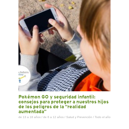
CONTACTO
Pokémon GO y seguridad infantil:
consejos para proteger a nuestros hijos
de los peligros de la “realidad
aumentada”
de 13 a 18 años
/
de 6 a 12 años
/
Salud y Prevención
/
Todo el año