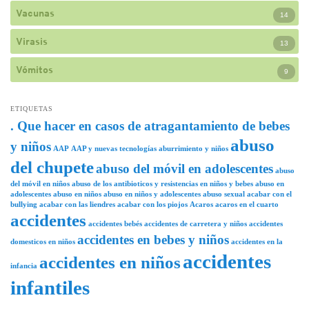
Vacunas
14
Virasis
13
Vómitos
9
ETIQUETAS
. Que hacer en casos de atragantamiento de bebes
abuso
y niños
AAP
AAP y nuevas tecnologías
aburrimiento y niños
del chupete
abuso del móvil en adolescentes
abuso
del móvil en niños
abuso de los antibioticos y resistencias en niños y bebes
abuso en
adolescentes
abuso en niños
abuso en niños y adolescentes
abuso sexual
acabar con el
bullying
acabar con las liendres
acabar con los piojos
Acaros
acaros en el cuarto
accidentes
accidentes bebés
accidentes de carretera y niños
accidentes
accidentes en bebes y niños
domesticos en niños
accidentes en la
accidentes
accidentes en niños
infancia
infantiles