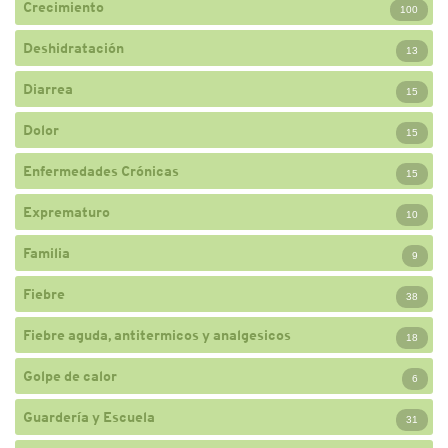
Crecimiento
100
Deshidratación
13
Diarrea
15
Dolor
15
Enfermedades Crónicas
15
Exprematuro
10
Familia
9
Fiebre
38
Fiebre aguda, antitermicos y analgesicos
18
Golpe de calor
6
Guardería y Escuela
31