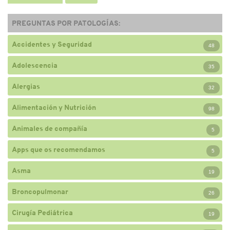
PREGUNTAS POR PATOLOGÍAS:
Accidentes y Seguridad
48
Adolescencia
35
Alergias
32
Alimentación y Nutrición
98
Animales de compañía
5
Apps que os recomendamos
5
Asma
19
Broncopulmonar
26
Cirugía Pediátrica
19