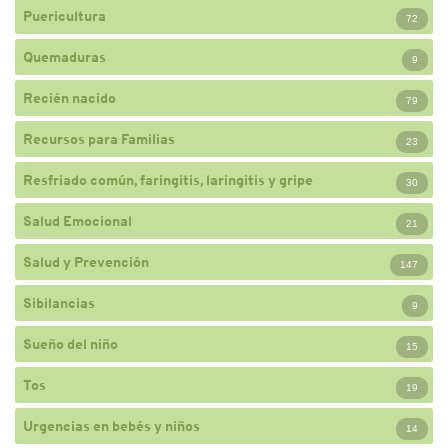
Puericultura
72
Quemaduras
9
Recién nacido
79
Recursos para Familias
23
Resfriado común, faringitis, laringitis y gripe
30
Salud Emocional
21
Salud y Prevención
147
Sibilancias
9
Sueño del niño
15
Tos
19
Urgencias en bebés y niños
14