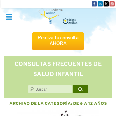
Realiza tu consulta
AHORA
QUIÉNES SOMOS
CONSULTAS FRECUENTES DE
SALUD INFANTIL
CÓMO FUNCIONA
Buscar
CUADRO MÉDICO
ARCHIVO DE LA CATEGORÍA:
DE 6 A 12 AÑOS
CONSULTAS FRECUENTES