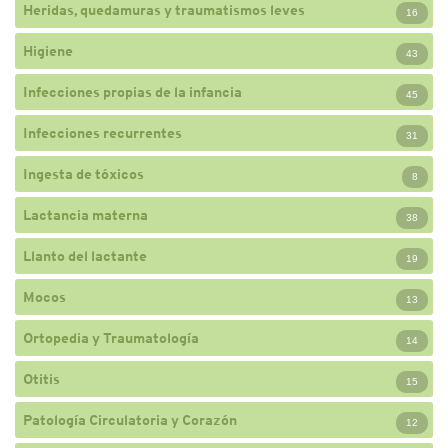
Heridas, quedamuras y traumatismos leves
16
Higiene
43
Infecciones propias de la infancia
45
Infecciones recurrentes
31
Ingesta de tóxicos
8
Lactancia materna
38
Llanto del lactante
19
Mocos
13
Ortopedia y Traumatología
14
Otitis
15
Patología Circulatoria y Corazón
12