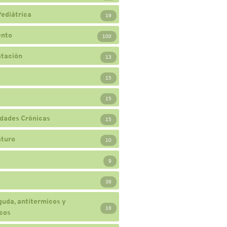
Pediátrica
19
ento
100
atación
13
15
15
dades Crónicas
15
turo
10
9
38
guda, antitermicos y
18
cos