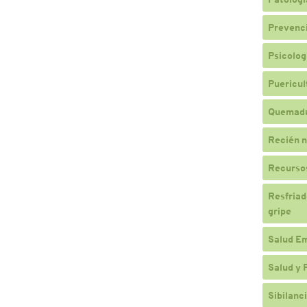
Prevenc
Psicologí
Puericul
Quemad
Recién n
Recursos
Resfriado
gripe
Salud E
Salud y 
Sibilanc