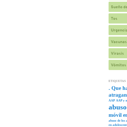
Sueño de
Tos
Urgencia
Vacunas
Virasis
Vómitos
ETIQUETAS
. Que h
atragan
AAP
AAP y n
abuso
móvil e
abuso de los a
en adolescent