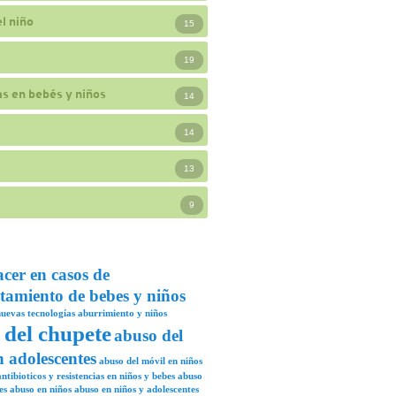
l niño
15
19
s en bebés y niños
14
14
13
9
acer en casos de
tamiento de bebes y niños
uevas tecnologías
aburrimiento y niños
 del chupete
abuso del
n adolescentes
abuso del móvil en niños
ntibioticos y resistencias en niños y bebes
abuso
es
abuso en niños
abuso en niños y adolescentes