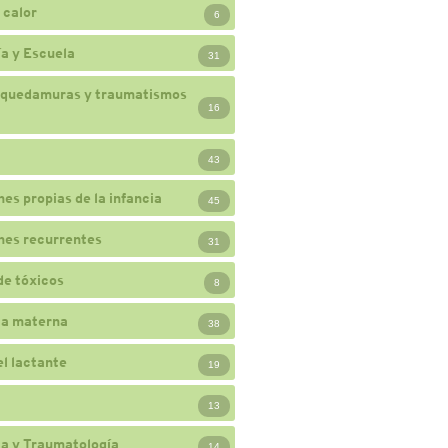
 calor
6
a y Escuela
31
 quedamuras y traumatismos
16
43
nes propias de la infancia
45
nes recurrentes
31
de tóxicos
8
ia materna
38
el lactante
19
13
a y Traumatología
14