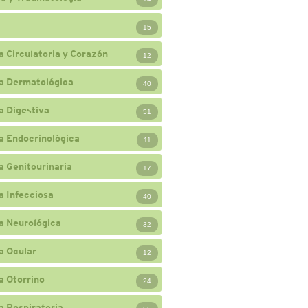
15
a Circulatoria y Corazón
12
a Dermatológica
40
a Digestiva
51
a Endocrinológica
11
a Genitourinaria
17
a Infecciosa
40
a Neurológica
32
a Ocular
12
a Otorrino
24
a Respiratoria