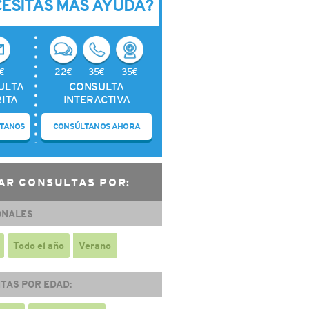
CESITAS MÁS AYUDA?
€
22€
35€
35€
ULTA
CONSULTA
ITA
INTERACTIVA
TANOS
CONSÚLTANOS AHORA
AR CONSULTAS POR:
ONALES
Todo el año
Verano
TAS POR EDAD: