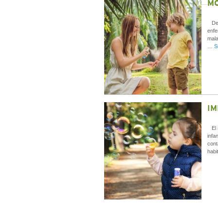
MO
Desd
enfe
mala
…
S
IM
El i
infa
cont
habi