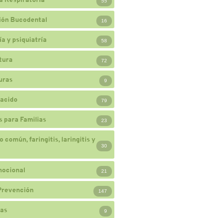
55
ión Bucodental
16
a y psiquiatría
58
tura
72
uras
9
acido
79
 para Familias
23
 común, faringitis, laringitis y
30
mocional
21
Prevención
147
ias
9