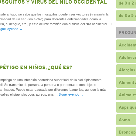
SQUITOS Y VIRUS DEL NILO OCCIDENTAL
de 0 a 2
e antiguo se sabe que los mosquitos pueden ser vectores (transmitir la
de 3 a 5
rmedad de un ser vivo a otro) para diferentes enfermedades como la
ria, el dengue, etc., y esto ocurre también con el Virus del Nilo occidental. El
igue leyendo
→
PREGUN
Accident
Adolesc
PÉTIGO EN NIÑOS, ¿QUÉ ES?
Alergias
mpétigo es una infección bacteriana superficial de la piel, típicamente
Alimenta
ntil. Se transmite de persona a persona o por contacto con objetos
aminados. Puede estar causada por diferentes bacterias, aunque la más
Animale
tual es el staphylococus aureus, una …
Sigue leyendo
→
Apps qu
Asma
Broncop