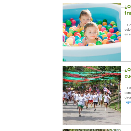
¿Q
tr
Con 
vulv
en e
¿Q
cu
En u
demo
otro
Sigu