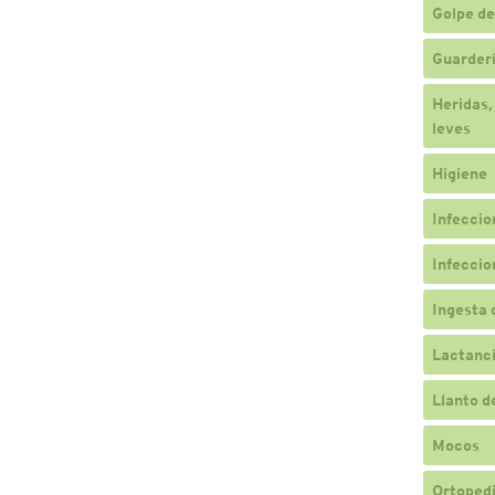
Golpe de
Guarderí
Heridas,
leves
Higiene
Infeccio
Infeccio
Ingesta 
Lactanc
Llanto d
Mocos
Ortopedi