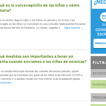
¿NE
ué es la vulvovaginitis de las niñas y cómo
atarla?
el verano, llega el calor, y los baños en piscina y en el mar y las
ovagitis en las niñas se convierten en una consulta relativamente frecuente
35
sta época del año en Pediatría. La vulvitis, vaginitis o …
Sigue leyendo
→
CONS
ESCR
PREGÚN
ué medidas son importantes a tener en
enta cuando enviamos a los niños de colonias?
FILTR
n estudio efectuado durante las colonias del verano pasado, quedo
ESTACI
strado que la trasmisión por parte de los niños la de infección COVID a
s menores y a adultos resulto ser muy inferior al de la población global. …
e leyendo
→
Invierno
PREGUN