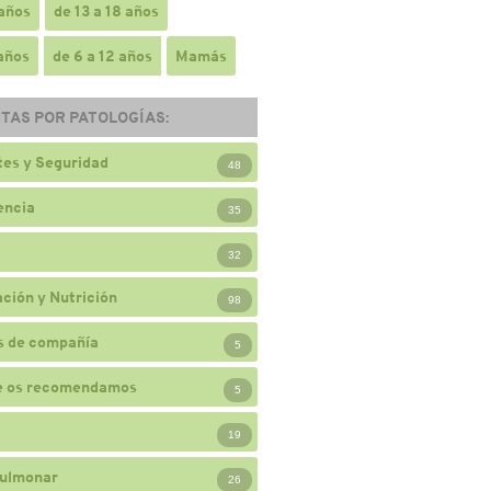
 años
de 13 a 18 años
 años
de 6 a 12 años
Mamás
TAS POR PATOLOGÍAS:
es y Seguridad
48
encia
35
32
ción y Nutrición
98
s de compañía
5
e os recomendamos
5
19
ulmonar
26