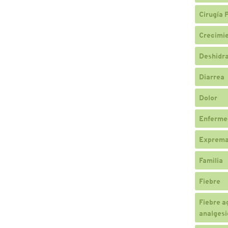
Cirugía 
Crecimi
Deshidr
Diarrea
Dolor
Enferme
Exprema
Familia
Fiebre
Fiebre a
analgesi