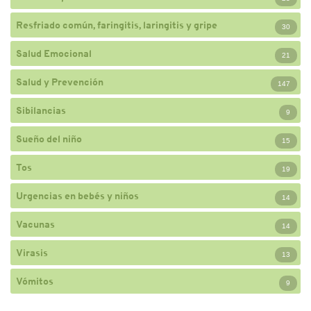
Resfriado común, faringitis, laringitis y gripe
30
Salud Emocional
21
Salud y Prevención
147
Sibilancias
9
Sueño del niño
15
Tos
19
Urgencias en bebés y niños
14
Vacunas
14
Virasis
13
Vómitos
9