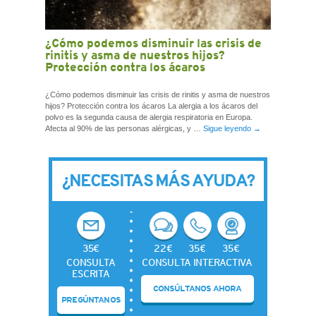
¿Cómo podemos disminuir las crisis de
rinitis y asma de nuestros hijos?
Protección contra los ácaros
¿Cómo podemos disminuir las crisis de rinitis y asma de nuestros
hijos? Protección contra los ácaros La alergia a los ácaros del
polvo es la segunda causa de alergia respiratoria en Europa.
Afecta al 90% de las personas alérgicas, y …
Sigue leyendo
→
¿NECESITAS MÁS AYUDA?
35€
22€
35€
35€
CONSULTA
CONSULTA INTERACTIVA
ESCRITA
CONSÚLTANOS AHORA
PREGÚNTANOS