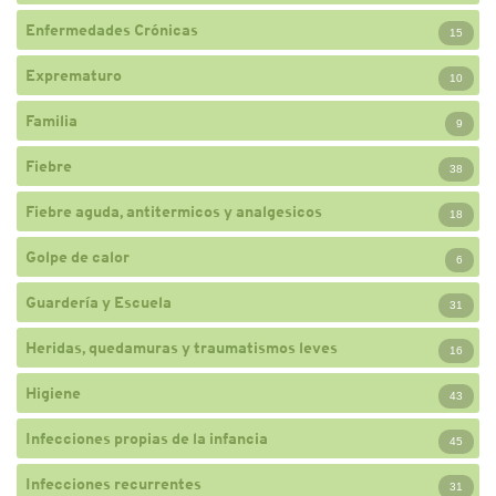
Enfermedades Crónicas
15
Exprematuro
10
Familia
9
Fiebre
38
Fiebre aguda, antitermicos y analgesicos
18
Golpe de calor
6
Guardería y Escuela
31
Heridas, quedamuras y traumatismos leves
16
Higiene
43
Infecciones propias de la infancia
45
Infecciones recurrentes
31