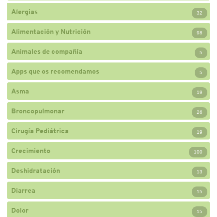
Alergias
32
Alimentación y Nutrición
98
Animales de compañía
5
Apps que os recomendamos
5
Asma
19
Broncopulmonar
26
Cirugía Pediátrica
19
Crecimiento
100
Deshidratación
13
Diarrea
15
Dolor
15