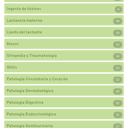
Ingesta de tóxicos
8
Lactancia materna
38
Llanto del lactante
19
Mocos
13
Ortopedia y Traumatología
14
Otitis
15
Patología Circulatoria y Corazón
12
Patología Dermatológica
40
Patología Digestiva
51
Patología Endocrinológica
11
Patología Genitourinaria
17