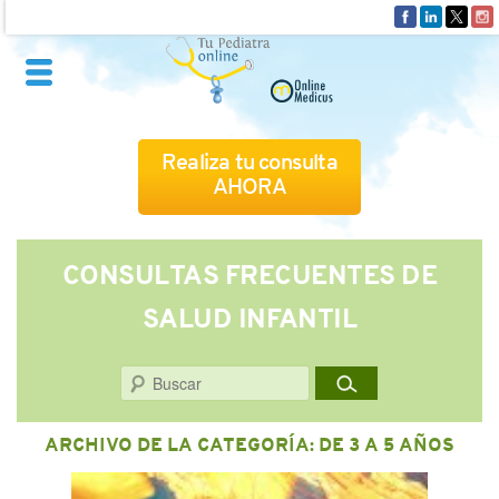
Realiza tu consulta
AHORA
QUIÉNES SOMOS
CONSULTAS FRECUENTES DE
SALUD INFANTIL
CÓMO FUNCIONA
Buscar
CUADRO MÉDICO
ARCHIVO DE LA CATEGORÍA:
DE 3 A 5 AÑOS
CONSULTAS FRECUENTES