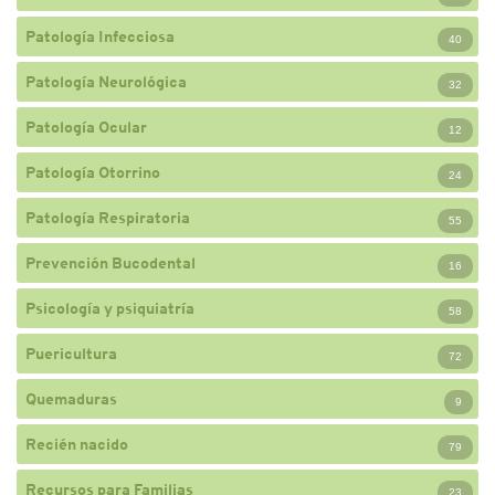
Patología Infecciosa
40
Patología Neurológica
32
Patología Ocular
12
Patología Otorrino
24
Patología Respiratoria
55
Prevención Bucodental
16
Psicología y psiquiatría
58
Puericultura
72
Quemaduras
9
Recién nacido
79
Recursos para Familias
23