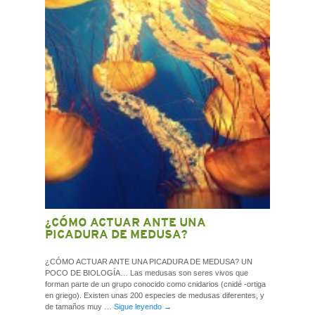
CONTACTO
¿CÓMO ACTUAR ANTE UNA
PICADURA DE MEDUSA?
¿CÓMO ACTUAR ANTE UNA PICADURA DE MEDUSA? UN
POCO DE BIOLOGÍA… Las medusas son seres vivos que
forman parte de un grupo conocido como cnidarios (cnidé -ortiga
en griego). Existen unas 200 especies de medusas diferentes, y
de tamaños muy …
Sigue leyendo
→