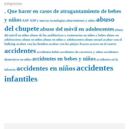
ETIQUETAS
. Que hacer en casos de atragantamiento de bebes
abuso
y niños
AAP
AAP y nuevas tecnologías
aburrimiento y niños
del chupete
abuso del móvil en adolescentes
abuso
del móvil en niños
abuso de los antibioticos y resistencias en niños y bebes
abuso en
adolescentes
abuso en niños
abuso en niños y adolescentes
abuso sexual
acabar con el
bullying
acabar con las liendres
acabar con los piojos
Acaros
acaros en el cuarto
accidentes
accidentes bebés
accidentes de carretera y niños
accidentes
accidentes en bebes y niños
domesticos en niños
accidentes en la
accidentes
accidentes en niños
infancia
infantiles