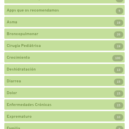
Apps que os recomendamos
5
Asma
19
Broncopulmonar
26
Cirugía Pediátrica
19
Crecimiento
100
Deshidratación
13
Diarrea
15
Dolor
15
Enfermedades Crónicas
15
Exprematuro
10
Familia
9