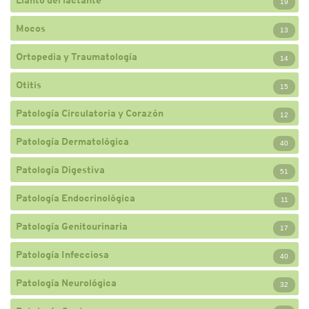
19
Mocos
13
Ortopedia y Traumatología
14
Otitis
15
Patología Circulatoria y Corazón
12
Patología Dermatológica
40
Patología Digestiva
51
Patología Endocrinológica
11
Patología Genitourinaria
17
Patología Infecciosa
40
Patología Neurológica
32