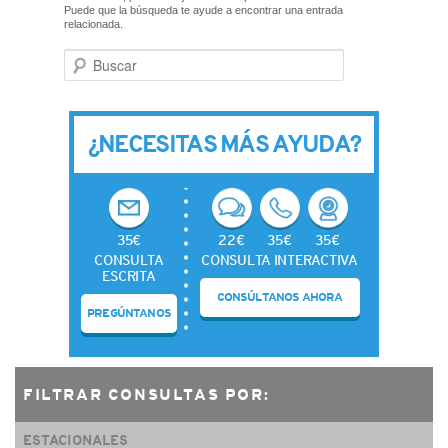
CONTACTO
Puede que la búsqueda te ayude a encontrar una entrada
relacionada.
Buscar
¿NECESITAS MÁS AYUDA?
35€
22€
35€
35€
CONSULTA
CONSULTA INTERACTIVA
ESCRITA
CONSÚLTANOS AHORA
PREGÚNTANOS
FILTRAR CONSULTAS POR:
ESTACIONALES