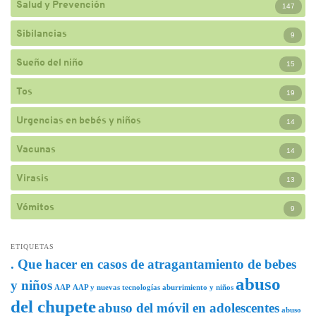
Salud y Prevención
147
Sibilancias
9
Sueño del niño
15
Tos
19
Urgencias en bebés y niños
14
Vacunas
14
Virasis
13
Vómitos
9
ETIQUETAS
. Que hacer en casos de atragantamiento de bebes
abuso
y niños
AAP
AAP y nuevas tecnologías
aburrimiento y niños
del chupete
abuso del móvil en adolescentes
abuso