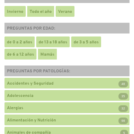
Invierno
Todo el año
Verano
PREGUNTAS POR EDAD:
de 0 a 2 años
de 13 a 18 años
de 3 a 5 años
de 6 a 12 años
Mamás
PREGUNTAS POR PATOLOGÍAS:
Accidentes y Seguridad
48
Adolescencia
35
Alergias
32
Alimentación y Nutrición
98
Animales de compañía
5