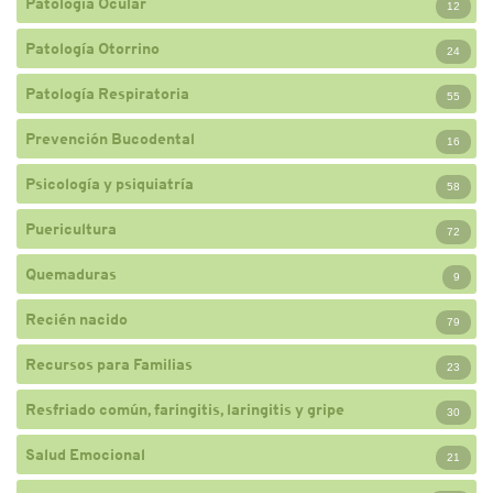
Patología Ocular
12
Patología Otorrino
24
Patología Respiratoria
55
Prevención Bucodental
16
Psicología y psiquiatría
58
Puericultura
72
Quemaduras
9
Recién nacido
79
Recursos para Familias
23
Resfriado común, faringitis, laringitis y gripe
30
Salud Emocional
21