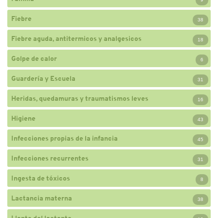
Fiebre
38
Fiebre aguda, antitermicos y analgesicos
18
Golpe de calor
6
Guardería y Escuela
31
Heridas, quedamuras y traumatismos leves
16
Higiene
43
Infecciones propias de la infancia
45
Infecciones recurrentes
31
Ingesta de tóxicos
8
Lactancia materna
38
Llanto del lactante