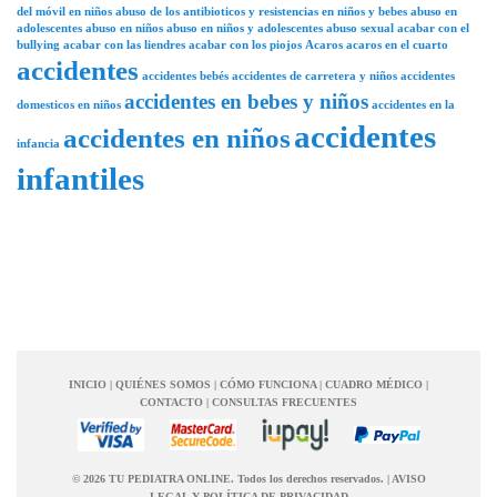
del móvil en niños
abuso de los antibioticos y resistencias en niños y bebes
abuso en
adolescentes
abuso en niños
abuso en niños y adolescentes
abuso sexual
acabar con el
bullying
acabar con las liendres
acabar con los piojos
Acaros
acaros en el cuarto
accidentes
accidentes bebés
accidentes de carretera y niños
accidentes
accidentes en bebes y niños
domesticos en niños
accidentes en la
accidentes
accidentes en niños
infancia
infantiles
INICIO
|
QUIÉNES SOMOS
|
CÓMO FUNCIONA
|
CUADRO MÉDICO
|
CONTACTO
|
CONSULTAS FRECUENTES
© 2026 TU PEDIATRA ONLINE. Todos los derechos reservados.
|
AVISO
LEGAL Y POLÍTICA DE PRIVACIDAD