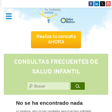
Realiza tu consulta
AHORA
QUIÉNES SOMOS
CONSULTAS FRECUENTES DE
SALUD INFANTIL
CÓMO FUNCIONA
Buscar
CUADRO MÉDICO
CONSULTAS FRECUENTES
No se ha encontrado nada
Lo sentimos, pero no hay resultados para el archivo solicitado.