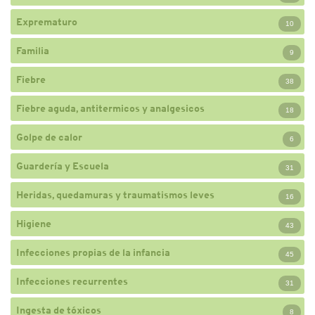
Exprematuro
10
Familia
9
Fiebre
38
Fiebre aguda, antitermicos y analgesicos
18
Golpe de calor
6
Guardería y Escuela
31
Heridas, quedamuras y traumatismos leves
16
Higiene
43
Infecciones propias de la infancia
45
Infecciones recurrentes
31
Ingesta de tóxicos
8