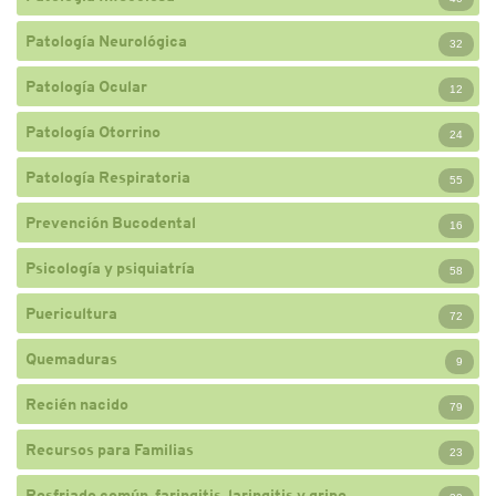
Patología Neurológica
32
Patología Ocular
12
Patología Otorrino
24
Patología Respiratoria
55
Prevención Bucodental
16
Psicología y psiquiatría
58
Puericultura
72
Quemaduras
9
Recién nacido
79
Recursos para Familias
23
Resfriado común, faringitis, laringitis y gripe