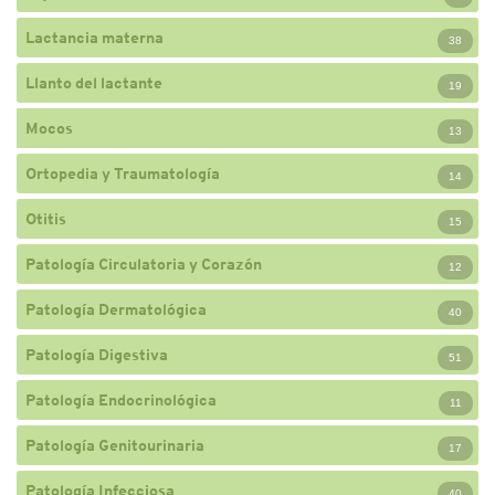
Lactancia materna
38
Llanto del lactante
19
Mocos
13
Ortopedia y Traumatología
14
Otitis
15
Patología Circulatoria y Corazón
12
Patología Dermatológica
40
Patología Digestiva
51
Patología Endocrinológica
11
Patología Genitourinaria
17
Patología Infecciosa
40