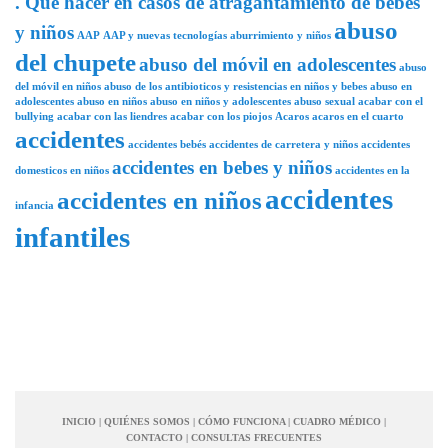
. Que hacer en casos de atragantamiento de bebes
abuso
y niños
AAP
AAP y nuevas tecnologías
aburrimiento y niños
del chupete
abuso del móvil en adolescentes
abuso
del móvil en niños
abuso de los antibioticos y resistencias en niños y bebes
abuso en
adolescentes
abuso en niños
abuso en niños y adolescentes
abuso sexual
acabar con el
bullying
acabar con las liendres
acabar con los piojos
Acaros
acaros en el cuarto
accidentes
accidentes bebés
accidentes de carretera y niños
accidentes
accidentes en bebes y niños
domesticos en niños
accidentes en la
accidentes
accidentes en niños
infancia
infantiles
INICIO
|
QUIÉNES SOMOS
|
CÓMO FUNCIONA
|
CUADRO MÉDICO
|
CONTACTO
|
CONSULTAS FRECUENTES