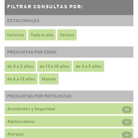
FILTRAR CONSULTAS POR:
ESTACIONALES
Invierno
Todo el año
Verano
PREGUNTAS POR EDAD:
de 0 a 2 años
de 13 a 18 años
de 3 a 5 años
de 6 a 12 años
Mamás
PREGUNTAS POR PATOLOGÍAS:
Accidentes y Seguridad
48
Adolescencia
35
Alergias
32