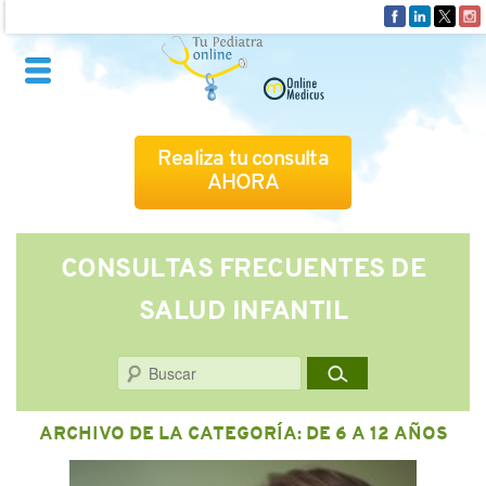
Realiza tu consulta
AHORA
QUIÉNES SOMOS
CONSULTAS FRECUENTES DE
SALUD INFANTIL
CÓMO FUNCIONA
Buscar
CUADRO MÉDICO
ARCHIVO DE LA CATEGORÍA:
DE 6 A 12 AÑOS
CONSULTAS FRECUENTES