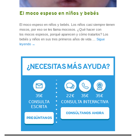
El moco espeso en niños y bebés
El moco espeso en niños y bebés. Los niños casi siempre tienen
mocos, por eso se les llama mocosos. ¿Qué hacer con
los mocos espesos, porqué aparecen y cómo tratarlos? Los
bebés y niños en sus tres primeros años de vida …
Sigue
leyendo
→
¿NECESITAS MÁS AYUDA?
35€
22€
35€
35€
CONSULTA
CONSULTA INTERACTIVA
ESCRITA
CONSÚLTANOS AHORA
PREGÚNTANOS