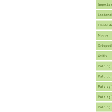
Ingesta 
Lactanc
Llanto d
Mocos
Ortopedi
Otitis
Patologí
Patologí
Patologí
Patologí
Patologí