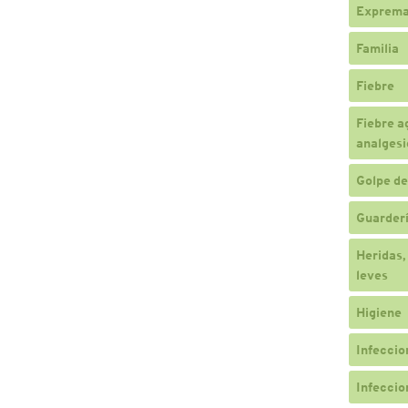
Exprema
Familia
Fiebre
Fiebre a
analgesi
Golpe de
Guarderí
Heridas,
leves
Higiene
Infeccio
Infeccio