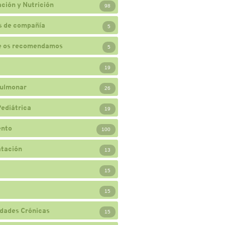
ción y Nutrición
98
s de compañía
5
e os recomendamos
5
19
ulmonar
26
Pediátrica
19
ento
100
atación
13
15
15
dades Crónicas
15