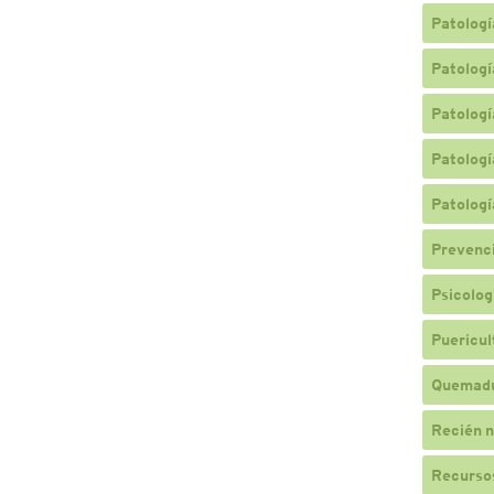
Patologí
Patologí
Patologí
Patologí
Patologí
Prevenc
Psicologí
Puericul
Quemad
Recién n
Recursos