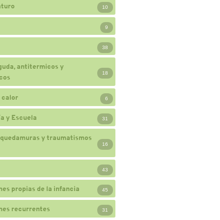
turo
10
9
38
guda, antitermicos y
18
cos
 calor
6
a y Escuela
31
 quedamuras y traumatismos
16
43
nes propias de la infancia
45
nes recurrentes
31