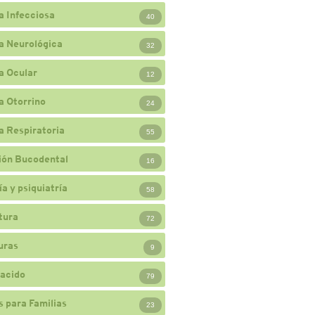
a Infecciosa
40
a Neurológica
32
a Ocular
12
a Otorrino
24
a Respiratoria
55
ión Bucodental
16
a y psiquiatría
58
tura
72
uras
9
acido
79
 para Familias
23