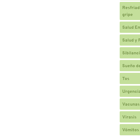
Resfriado
gripe
Salud E
Salud y 
Sibilanc
Sueño de
Tos
Urgencia
Vacunas
Virasis
Vómitos