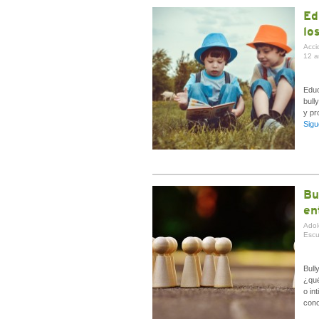
Ed
lo
Acci
12 a
Educ
bull
y pr
Sigu
Bu
en
Adol
Escu
Bull
¿qué
o in
cono