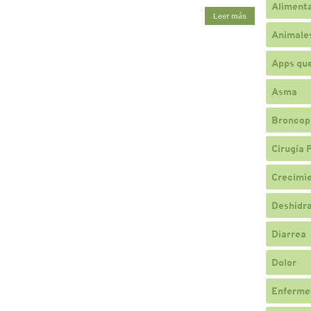
Alimenta
Leer más
Animale
Apps qu
Asma
Broncop
Cirugía 
Crecimi
Deshidr
Diarrea
Dolor
Enferme