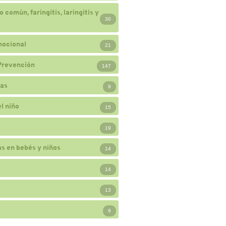
 común, faringitis, laringitis y
30
mocional
21
Prevención
147
ias
9
l niño
15
19
s en bebés y niños
14
14
13
9