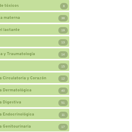
de tóxicos
8
ia materna
38
el lactante
19
13
a y Traumatología
14
15
a Circulatoria y Corazón
12
a Dermatológica
40
a Digestiva
51
a Endocrinológica
11
a Genitourinaria
17