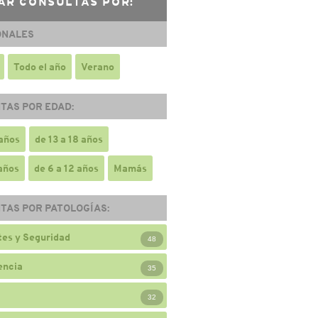
AR CONSULTAS POR:
ONALES
Todo el año
Verano
TAS POR EDAD:
 años
de 13 a 18 años
 años
de 6 a 12 años
Mamás
TAS POR PATOLOGÍAS:
es y Seguridad
48
encia
35
32