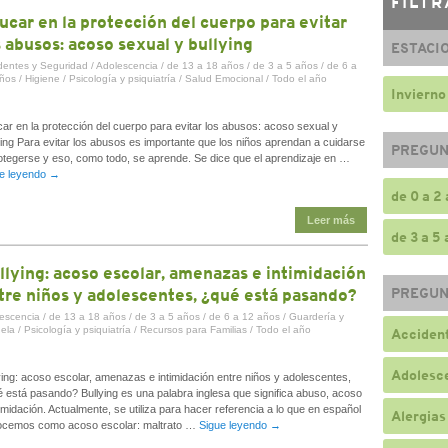
FILTR
ucar en la protección del cuerpo para evitar
s abusos: acoso sexual y bullying
ESTACI
dentes y Seguridad
/
Adolescencia
/
de 13 a 18 años
/
de 3 a 5 años
/
de 6 a
ños
/
Higiene
/
Psicología y psiquiatría
/
Salud Emocional
/
Todo el año
Invierno
ar en la protección del cuerpo para evitar los abusos: acoso sexual y
ying Para evitar los abusos es importante que los niños aprendan a cuidarse
PREGUN
otegerse y eso, como todo, se aprende. Se dice que el aprendizaje en …
e leyendo
→
de 0 a 2
Leer más
de 3 a 5
llying: acoso escolar, amenazas e intimidación
tre niños y adolescentes, ¿qué está pasando?
PREGUN
escencia
/
de 13 a 18 años
/
de 3 a 5 años
/
de 6 a 12 años
/
Guardería y
ela
/
Psicología y psiquiatría
/
Recursos para Familias
/
Todo el año
Accident
Adolesc
ying: acoso escolar, amenazas e intimidación entre niños y adolescentes,
 está pasando? Bullying es una palabra inglesa que significa abuso, acoso
timidación. Actualmente, se utiliza para hacer referencia a lo que en español
Alergias
cemos como acoso escolar: maltrato …
Sigue leyendo
→