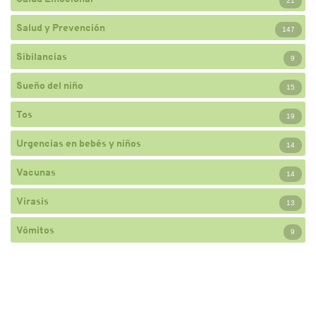
21
Salud y Prevención
147
Sibilancias
9
Sueño del niño
15
Tos
19
Urgencias en bebés y niños
14
Vacunas
14
Virasis
13
Vómitos
9