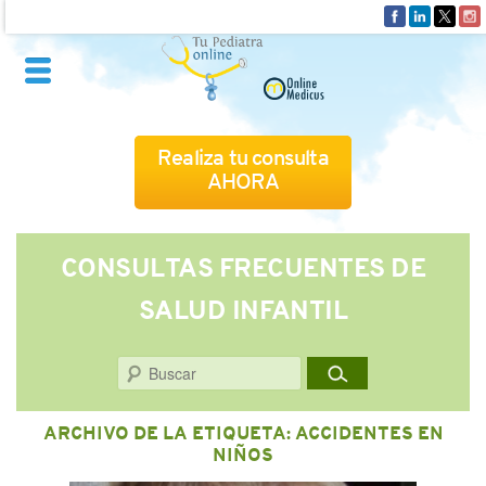
Realiza tu consulta
AHORA
QUIÉNES SOMOS
CONSULTAS FRECUENTES DE
SALUD INFANTIL
CÓMO FUNCIONA
Buscar
CUADRO MÉDICO
ARCHIVO DE LA ETIQUETA:
ACCIDENTES EN
CONSULTAS FRECUENTES
NIÑOS