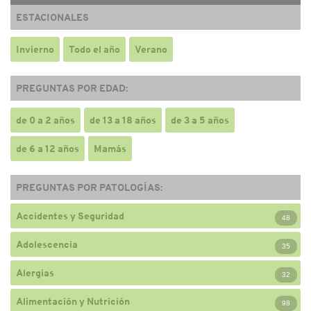
ESTACIONALES
Invierno
Todo el año
Verano
PREGUNTAS POR EDAD:
de 0 a 2 años
de 13 a 18 años
de 3 a 5 años
de 6 a 12 años
Mamás
PREGUNTAS POR PATOLOGÍAS:
Accidentes y Seguridad
48
Adolescencia
35
Alergias
32
Alimentación y Nutrición
98