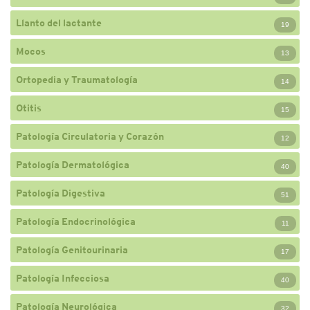
Llanto del lactante
19
Mocos
13
Ortopedia y Traumatología
14
Otitis
15
Patología Circulatoria y Corazón
12
Patología Dermatológica
40
Patología Digestiva
51
Patología Endocrinológica
11
Patología Genitourinaria
17
Patología Infecciosa
40
Patología Neurológica
32