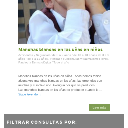
Manchas blancas en las uñas en niños
Accidentes y Seguridad
/
de 0 a 2 años
/
de 13 a 18 años
/
de 3 a 5
años
/
de 6 a 12 años
/
Heridas / quedamuras y traumatismos leves
/
Patología Dermatológica
/
Todo el año
Manchas blancas en las uñas en niños Todos hemos tenido
alguna vez manchas blancas en las uñas, las creencias son
muchas y el motivo uno. Averigua por qué se producen.
Las manchas blancas en las uñas se producen cuando la …
Sigue leyendo
→
Leer más
FILTRAR CONSULTAS POR: