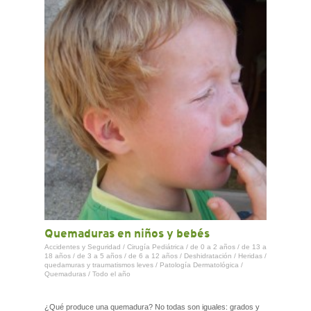
CONTACTO
Quemaduras en niños y bebés
Accidentes y Seguridad
/
Cirugía Pediátrica
/
de 0 a 2 años
/
de 13 a
18 años
/
de 3 a 5 años
/
de 6 a 12 años
/
Deshidratación
/
Heridas /
quedamuras y traumatismos leves
/
Patología Dermatológica
/
Quemaduras
/
Todo el año
¿Qué produce una quemadura? No todas son iguales: grados y