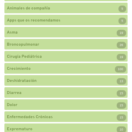
Animales de compañía
5
Apps que os recomendamos
5
Asma
19
Broncopulmonar
26
Cirugía Pediátrica
19
Crecimiento
100
Deshidratación
13
Diarrea
15
Dolor
15
Enfermedades Crónicas
15
Exprematuro
10