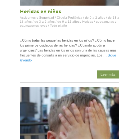
Heridas en niños
Accidentes y Seguridad
/
Cirugía Pediátrica
/
de 0 a 2 años
/
de 13 a
18 años
/
de 3 a 5 años
/
de 6 a 12 años
/
Heridas / quedamuras y
traumatismos leves
/
Todo el año
¿Cómo tratar las pequeñas heridas en los niños? ¿Cómo hacer
los primeros cuidados de las heridas? ¿Cuándo acudir a
urgencias? Las heridas en los niños son una de las causas más
frecuentes de consulta a un servicio de urgencias. Los …
Sigue
leyendo
→
Leer más