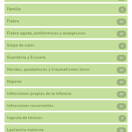
Familia
9
Fiebre
38
Fiebre aguda, antitermicos y analgesicos
18
Golpe de calor
6
Guardería y Escuela
31
Heridas, quedamuras y traumatismos leves
16
Higiene
43
Infecciones propias de la infancia
45
Infecciones recurrentes
31
Ingesta de tóxicos
8
Lactancia materna
38