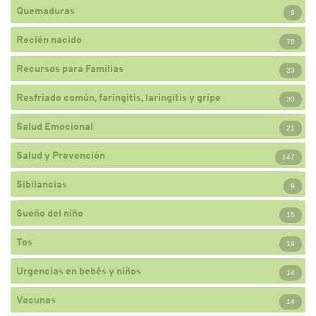
Quemaduras
9
Recién nacido
79
Recursos para Familias
23
Resfriado común, faringitis, laringitis y gripe
30
Salud Emocional
21
Salud y Prevención
147
Sibilancias
9
Sueño del niño
15
Tos
19
Urgencias en bebés y niños
14
Vacunas
14