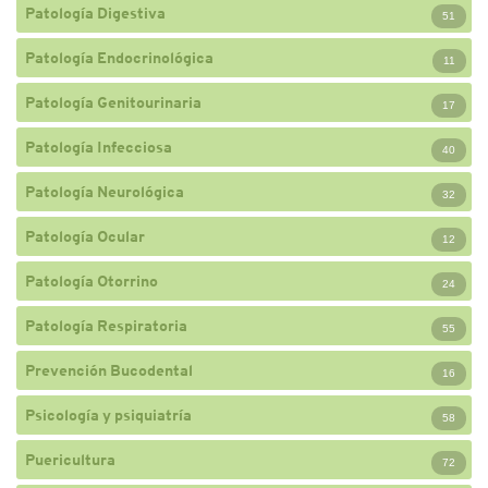
Patología Digestiva
51
Patología Endocrinológica
11
Patología Genitourinaria
17
Patología Infecciosa
40
Patología Neurológica
32
Patología Ocular
12
Patología Otorrino
24
Patología Respiratoria
55
Prevención Bucodental
16
Psicología y psiquiatría
58
Puericultura
72