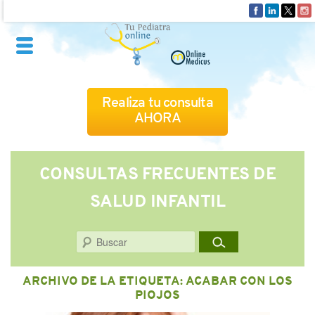
Realiza tu consulta
AHORA
QUIÉNES SOMOS
CONSULTAS FRECUENTES DE
SALUD INFANTIL
CÓMO FUNCIONA
Buscar
CUADRO MÉDICO
ARCHIVO DE LA ETIQUETA:
ACABAR CON LOS
CONSULTAS FRECUENTES
PIOJOS