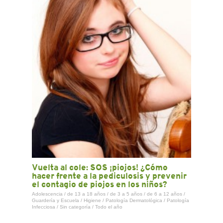
CONTACTO
Vuelta al cole: SOS ¡piojos! ¿Cómo
hacer frente a la pediculosis y prevenir
el contagio de piojos en los niños?
Adolescencia
/
de 13 a 18 años
/
de 3 a 5 años
/
de 6 a 12 años
/
Guardería y Escuela
/
Higiene
/
Patología Dermatológica
/
Patología
Infecciosa
/
Sin categoría
/
Todo el año