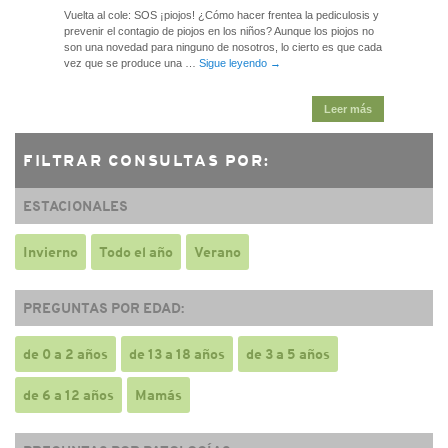
Vuelta al cole: SOS ¡piojos! ¿Cómo hacer frentea la pediculosis y
prevenir el contagio de piojos en los niños? Aunque los piojos no
son una novedad para ninguno de nosotros, lo cierto es que cada
vez que se produce una …
Sigue leyendo
→
Leer más
FILTRAR CONSULTAS POR:
ESTACIONALES
Invierno
Todo el año
Verano
PREGUNTAS POR EDAD:
de 0 a 2 años
de 13 a 18 años
de 3 a 5 años
de 6 a 12 años
Mamás