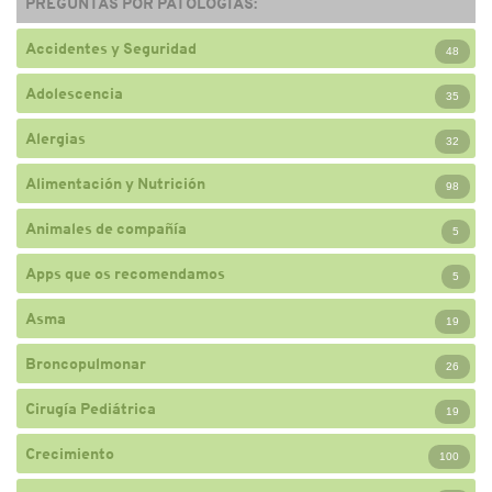
PREGUNTAS POR PATOLOGÍAS:
Accidentes y Seguridad
48
Adolescencia
35
Alergias
32
Alimentación y Nutrición
98
Animales de compañía
5
Apps que os recomendamos
5
Asma
19
Broncopulmonar
26
Cirugía Pediátrica
19
Crecimiento
100