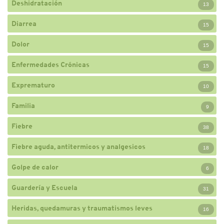
Deshidratación
13
Diarrea
15
Dolor
15
Enfermedades Crónicas
15
Exprematuro
10
Familia
9
Fiebre
38
Fiebre aguda, antitermicos y analgesicos
18
Golpe de calor
6
Guardería y Escuela
31
Heridas, quedamuras y traumatismos leves
16