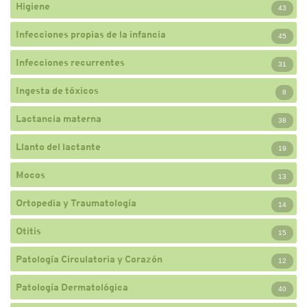
Higiene
43
Infecciones propias de la infancia
45
Infecciones recurrentes
31
Ingesta de tóxicos
8
Lactancia materna
38
Llanto del lactante
19
Mocos
13
Ortopedia y Traumatología
14
Otitis
15
Patología Circulatoria y Corazón
12
Patología Dermatológica
40